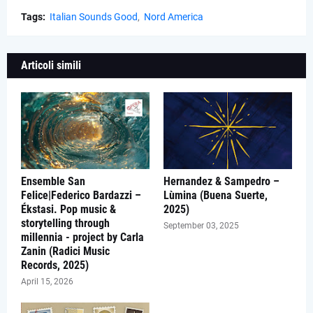
Tags:
Italian Sounds Good
Nord America
Articoli simili
Ensemble San
Hernandez & Sampedro –
Felice|Federico Bardazzi –
Lùmina (Buena Suerte,
Ékstasi. Pop music &
2025)
storytelling through
September 03, 2025
millennia - project by Carla
Zanin (Radici Music
Records, 2025)
April 15, 2026