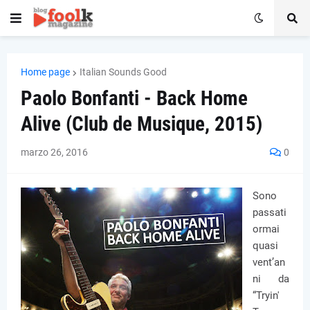
Home page
Italian Sounds Good
Paolo Bonfanti - Back Home
Alive (Club de Musique, 2015)
marzo 26, 2016
0
Sono
passati
ormai
quasi
vent’an
ni da
“Tryin'