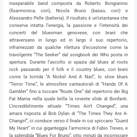
inseparabile band composta da Roberto Bongianino
(fisarmonica, cori), Nicola Bruno (basso, cori) e
Alessandro Pelle (batteria). Il risultato è un’istantanea che
conserva intatta l’energia, la passione e l’intensità dei
concerti del bluesman genovese, con brani che
attraversano in lungo ed in largo il suo repertorio,
inframezzati da qualche rilettura d’eccezione come la
travolgente “The Seeker” dal songbook dei Who posta in
apertura. Durante l’ascolto si spazia dal blues al roots
rock passando per il folk e il country blues, con brani
come la torrida “A Nickel And A Nail”, lo slow blues
“Terror Time”, le atmosfere cantautorali di “Hands Of A
Gambler” fino a toccare “Route One” dal repertorio dei Big
Fat Mama nella quale brilla la rovente slide di Bonfanti.
L’incredibilmente attuale “Times Ain’t Changed”, una
amara risposta al Bob Dylan di “The Times They Are A-
Changin’”, ci conduce verso il finale in cui spiccano “Guard
My Heart” in cui giganteggia l’armonica di Fabio Treves, e
la splendida “Blues For Bruno”, otto minuti da incorniciare