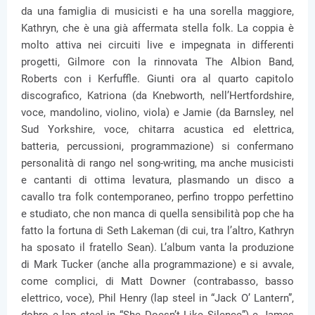
da una famiglia di musicisti e ha una sorella maggiore,
Kathryn, che è una già affermata stella folk. La coppia è
molto attiva nei circuiti live e impegnata in differenti
progetti, Gilmore con la rinnovata The Albion Band,
Roberts con i Kerfuffle. Giunti ora al quarto capitolo
discografico, Katriona (da Knebworth, nell’Hertfordshire,
voce, mandolino, violino, viola) e Jamie (da Barnsley, nel
Sud Yorkshire, voce, chitarra acustica ed elettrica,
batteria, percussioni, programmazione) si confermano
personalità di rango nel song-writing, ma anche musicisti
e cantanti di ottima levatura, plasmando un disco a
cavallo tra folk contemporaneo, perfino troppo perfettino
e studiato, che non manca di quella sensibilità pop che ha
fatto la fortuna di Seth Lakeman (di cui, tra l’altro, Kathryn
ha sposato il fratello Sean). L’album vanta la produzione
di Mark Tucker (anche alla programmazione) e si avvale,
come complici, di Matt Downer (contrabasso, basso
elettrico, voce), Phil Henry (lap steel in “Jack O’ Lantern”,