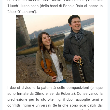
dobro e lap steel in “She Doesn’t Like Silence”) e James
‘Hutch’ Hutchinson (della band di Bonnie Raitt al basso in
“Jack O’ Lantern”).
I due si dividono la paternità delle composizioni (cinque
sono firmate da Gilmore, sei da Roberts). Conservando la
predilezione per lo story-telling, il duo raccoglie temi e
conflitti intimi e universali (le liriche sono scaricabili dal