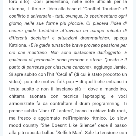
loro sito). Così presentano, nelle note ufficiali per la
stampa, il titolo e l’idea alla base di “Conflict Tourism”:
«Il
conflitto è universale - tutti, ovunque, lo sperimentano ogni
giorno, nelle sue forme più piccole. Ci piaceva l'idea di
essere guide turistiche attraverso un campo minato di
differenti decisioni e situazioni drammatiche»
, spiega
Katriona.
«E le guide turistiche brave provano passione per
ciò che mostrano. Non sono distaccate dall’oggetto. È
qualcosa di personale: sono persone e storie. Questo è il
punto di partenza per ciascuna canzone»
, aggiunge Jamie.
Si apre subito con l’hit “Cecilia” (di cui è stato prodotto un
video): potente motivo folk-pop – di quelli che entrano in
testa subito e non ti lasciano più – dove a mandolino,
chitarra suonata con tecnica lap-tapping, e voci
armonizzate fa da contraltare il drum programming. Ti
prende subito “Jack O’ Lantern”, brano in chiave folk-rock,
ma fresco e aggiornato nell’impianto ritmico. Lo slow
mood country “She Doesn’t Like Silence” cede il passo
alla più robusta ballad “Selfish Man”. Sale la tensione con