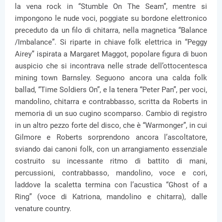
la vena rock in “Stumble On The Seam”, mentre si
impongono le nude voci, poggiate su bordone elettronico
preceduto da un filo di chitarra, nella magnetica “Balance
/Imbalance”. Si riparte in chiave folk elettrica in “Peggy
Airey” ispirata a Margaret Maggot, popolare figura di buon
auspicio che si incontrava nelle strade dell’ottocentesca
mining town Barnsley. Seguono ancora una calda folk
ballad, “Time Soldiers On”, e la tenera “Peter Pan”, per voci,
mandolino, chitarra e contrabbasso, scritta da Roberts in
memoria di un suo cugino scomparso. Cambio di registro
in un altro pezzo forte del disco, che è “Warmonger”, in cui
Gilmore e Roberts sorprendono ancora l’ascoltatore,
sviando dai canoni folk, con un arrangiamento essenziale
costruito su incessante ritmo di battito di mani,
percussioni, contrabbasso, mandolino, voce e cori,
laddove la scaletta termina con l’acustica “Ghost of a
Ring” (voce di Katriona, mandolino e chitarra), dalle
venature country.