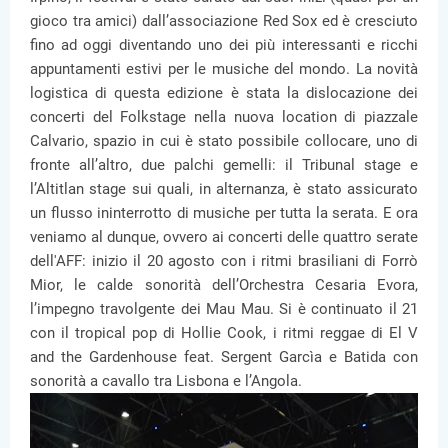
gioco tra amici) dall’associazione Red Sox ed è cresciuto
fino ad oggi diventando uno dei più interessanti e ricchi
appuntamenti estivi per le musiche del mondo. La novità
logistica di questa edizione è stata la dislocazione dei
concerti del Folkstage nella nuova location di piazzale
Calvario, spazio in cui è stato possibile collocare, uno di
fronte all’altro, due palchi gemelli: il Tribunal stage e
l’Altitlan stage sui quali, in alternanza, è stato assicurato
un flusso ininterrotto di musiche per tutta la serata. E ora
veniamo al dunque, ovvero ai concerti delle quattro serate
dell'AFF: inizio il 20 agosto con i ritmi brasiliani di Forrò
Mior, le calde sonorità dell’Orchestra Cesaria Evora,
l’impegno travolgente dei Mau Mau. Si è continuato il 21
con il tropical pop di Hollie Cook, i ritmi reggae di El V
and the Gardenhouse feat. Sergent Garcìa e Batida con
sonorità a cavallo tra Lisbona e l’Angola.