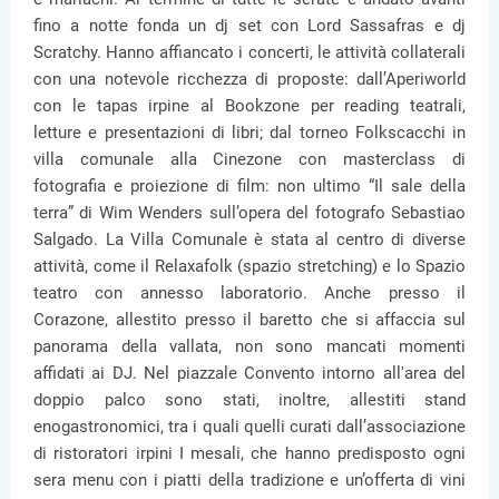
fino a notte fonda un dj set con Lord Sassafras e dj
Scratchy. Hanno affiancato i concerti, le attività collaterali
con una notevole ricchezza di proposte: dall’Aperiworld
con le tapas irpine al Bookzone per reading teatrali,
letture e presentazioni di libri; dal torneo Folkscacchi in
villa comunale alla Cinezone con masterclass di
fotografia e proiezione di film: non ultimo “Il sale della
terra” di Wim Wenders sull’opera del fotografo Sebastiao
Salgado. La Villa Comunale è stata al centro di diverse
attività, come il Relaxafolk (spazio stretching) e lo Spazio
teatro con annesso laboratorio. Anche presso il
Corazone, allestito presso il baretto che si affaccia sul
panorama della vallata, non sono mancati momenti
affidati ai DJ. Nel piazzale Convento intorno all'area del
doppio palco sono stati, inoltre, allestiti stand
enogastronomici, tra i quali quelli curati dall’associazione
di ristoratori irpini I mesali, che hanno predisposto ogni
sera menu con i piatti della tradizione e un’offerta di vini