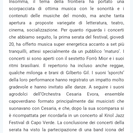
Insomma, il tema della frontiera ha portato una
scorpacciata di ottima musica con le sonorità e i
contenuti delle musiche del mondo, ma anche tanta
apertura a proposte variegate di letteratura, teatro,
cinema, socializzazione. Per quanto riguarda i concerti
che abbiamo seguito, la prima serata del festival, giovedì
20, ha offerto musica super energetica accanto a set più
tranquilli, attesi specialmente da un pubblico ‘maturo’. I
concerti si sono aperti con il sestetto Forrò Mior e i suoi
ritmi brasiliani. Il repertorio ha incluso anche reggae,
qualche milonga e brani di Gilberto Gil. I suoni ‘sporchi’
della loro performance hanno registrato un impatto molto
gradevole e hanno invitato alle danze. A seguire i suoni
agrodolci dell’Orchestra Cesaria Evora, ensemble
capoverdiano formato principalmente dai musicisti che
suonavano con Cesaria, e che, dopo la sua scomparsa si
è ricompattata per ricordarla in un concerto al Kriol Jazz
Festival di Capo Verde. La conclusione dei concerti della
serata ha visto la partecipazione di una band icona del