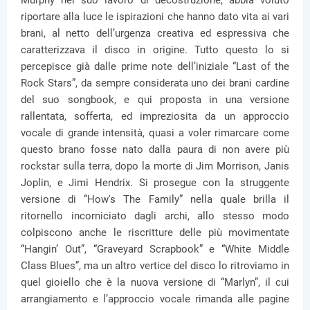
riportare alla luce le ispirazioni che hanno dato vita ai vari
brani, al netto dell’urgenza creativa ed espressiva che
caratterizzava il disco in origine. Tutto questo lo si
percepisce già dalle prime note dell’iniziale “Last of the
Rock Stars”, da sempre considerata uno dei brani cardine
del suo songbook, e qui proposta in una versione
rallentata, sofferta, ed impreziosita da un approccio
vocale di grande intensità, quasi a voler rimarcare come
questo brano fosse nato dalla paura di non avere più
rockstar sulla terra, dopo la morte di Jim Morrison, Janis
Joplin, e Jimi Hendrix. Si prosegue con la struggente
versione di “How's The Family” nella quale brilla il
ritornello incorniciato dagli archi, allo stesso modo
colpiscono anche le riscritture delle più movimentate
“Hangin’ Out”, “Graveyard Scrapbook” e “White Middle
Class Blues”, ma un altro vertice del disco lo ritroviamo in
quel gioiello che è la nuova versione di “Marlyn”, il cui
arrangiamento e l’approccio vocale rimanda alle pagine