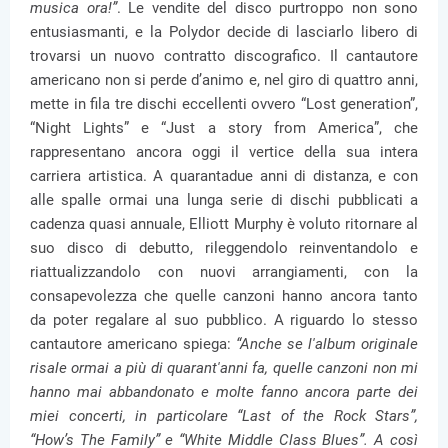
musica ora!”
. Le vendite del disco purtroppo non sono
entusiasmanti, e la Polydor decide di lasciarlo libero di
trovarsi un nuovo contratto discografico. Il cantautore
americano non si perde d’animo e, nel giro di quattro anni,
mette in fila tre dischi eccellenti ovvero “Lost generation”,
“Night Lights” e “Just a story from America”, che
rappresentano ancora oggi il vertice della sua intera
carriera artistica. A quarantadue anni di distanza, e con
alle spalle ormai una lunga serie di dischi pubblicati a
cadenza quasi annuale, Elliott Murphy è voluto ritornare al
suo disco di debutto, rileggendolo reinventandolo e
riattualizzandolo con nuovi arrangiamenti, con la
consapevolezza che quelle canzoni hanno ancora tanto
da poter regalare al suo pubblico. A riguardo lo stesso
cantautore americano spiega:
“Anche se l'album originale
risale ormai a più di quarant'anni fa, quelle canzoni non mi
hanno mai abbandonato e molte fanno ancora parte dei
miei concerti, in particolare “Last of the Rock Stars”,
“How’s The Family” e “White Middle Class Blues”. A così