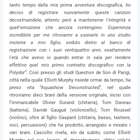
tanto tempo dalla mia prima avventura discografica, ho
deciso di registrare nuovamente queste canzoni
decostruendole, attento però a mantenerne l'integrità e
quell'emozione che ancora contengono. Esperienza
incredibile per me ritrovarmi a suonarle in uno studio
insieme a mio figlio, seduto dietro al banco di
registrazione con i suoi ventiquattro anni, esattamente
l'età che avevo io quando entrai in sala per rendere
effettivo quel mio primo contratto discografico con la
Polydor”
. Così presso gli studi Question de Son di Parigi,
città nella quale Elliott Murphy risiede ormai da tempo, ha
preso vita “Aquashow Deconstructed”, nel quale
ritroviamo dieci brani della versione originale, incisi con
l’immancabile Olivier Durand (chitarra), Tom Daveau
(batteria), Davide Gaugué (violoncello), Tom Roussel
(violino), oltre al figlio Gaspard (chitarra, basso, tastiere,
voci, percussioni) che ha prodotto, arrangiato e mixato i
vari brani. L’ascolto rivela, sin da subito, come Elliott
Murphy nel suo lavoro di decostruzione, abbia voluto