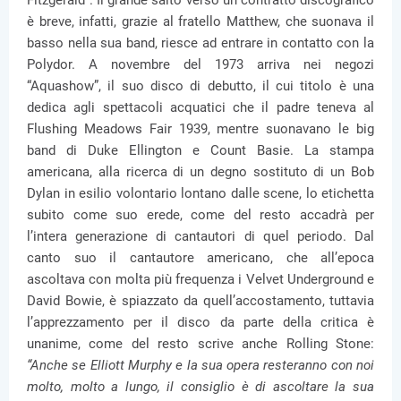
è breve, infatti, grazie al fratello Matthew, che suonava il
basso nella sua band, riesce ad entrare in contatto con la
Polydor. A novembre del 1973 arriva nei negozi
“Aquashow”, il suo disco di debutto, il cui titolo è una
dedica agli spettacoli acquatici che il padre teneva al
Flushing Meadows Fair 1939, mentre suonavano le big
band di Duke Ellington e Count Basie. La stampa
americana, alla ricerca di un degno sostituto di un Bob
Dylan in esilio volontario lontano dalle scene, lo etichetta
subito come suo erede, come del resto accadrà per
l’intera generazione di cantautori di quel periodo. Dal
canto suo il cantautore americano, che all’epoca
ascoltava con molta più frequenza i Velvet Underground e
David Bowie, è spiazzato da quell’accostamento, tuttavia
l’apprezzamento per il disco da parte della critica è
unanime, come del resto scrive anche Rolling Stone:
“Anche se Elliott Murphy e la sua opera resteranno con noi
molto, molto a lungo, il consiglio è di ascoltare la sua