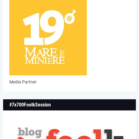
Media Partner
#7x700FoolkSession