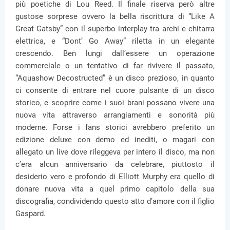
più poetiche di Lou Reed. Il finale riserva però altre
gustose sorprese ovvero la bella riscrittura di “Like A
Great Gatsby” con il superbo interplay tra archi e chitarra
elettrica, e “Dont’ Go Away” riletta in un elegante
crescendo. Ben lungi dall’essere un operazione
commerciale o un tentativo di far rivivere il passato,
“Aquashow Decostructed” è un disco prezioso, in quanto
ci consente di entrare nel cuore pulsante di un disco
storico, e scoprire come i suoi brani possano vivere una
nuova vita attraverso arrangiamenti e sonorità più
moderne. Forse i fans storici avrebbero preferito un
edizione deluxe con demo ed inediti, o magari con
allegato un live dove rileggeva per intero il disco, ma non
c’era alcun anniversario da celebrare, piuttosto il
desiderio vero e profondo di Elliott Murphy era quello di
donare nuova vita a quel primo capitolo della sua
discografia, condividendo questo atto d’amore con il figlio
Gaspard.