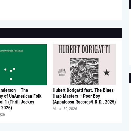
Anderson – The
Hubert Dorigatti feat. The Blues
gy of UnAmerican Folk
Harp Masters – Poor Boy
ol 1 (Thrill Jockey
(Appaloosa Records/I.R.D., 2025)
 2026)
March 30, 2026
026