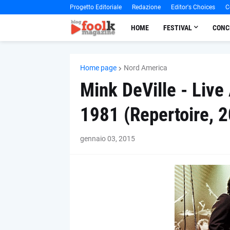
Progetto Editoriale
Redazione
Editor's Choices
C
HOME
FESTIVAL
CONC
Home page
Nord America
Mink DeVille - Live
1981 (Repertoire, 
gennaio 03, 2015