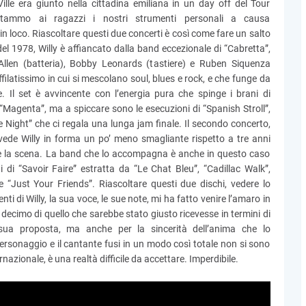
lle era giunto nella cittadina emiliana in un day off del Tour
estammo ai ragazzi i nostri strumenti personali a causa
n loco. Riascoltare questi due concerti è così come fare un salto
el 1978, Willy è affiancato dalla band eccezionale di “Cabretta”,
Allen (batteria), Bobby Leonards (tastiere) e Ruben Siquenza
filatissimo in cui si mescolano soul, blues e rock, e che funge da
. Il set è avvincente con l’energia pura che spinge i brani di
 “Magenta”, ma a spiccare sono le esecuzioni di “Spanish Stroll”,
 Night” che ci regala una lunga jam finale. Il secondo concerto,
 vede Willy in forma un po’ meno smagliante rispetto a tre anni
e la scena. La band che lo accompagna è anche in questo caso
 di “Savoir Faire” estratta da “Le Chat Bleu”, “Cadillac Walk”,
 “Just Your Friends”. Riascoltare questi due dischi, vedere lo
nti di Willy, la sua voce, le sue note, mi ha fatto venire l’amaro in
ecimo di quello che sarebbe stato giusto ricevesse in termini di
sua proposta, ma anche per la sincerità dell’anima che lo
ersonaggio e il cantante fusi in un modo così totale non si sono
rnazionale, è una realtà difficile da accettare. Imperdibile.