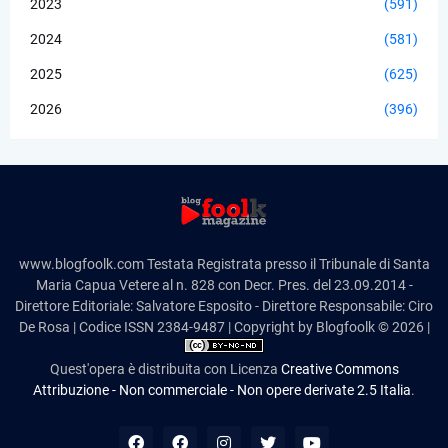
2023
(591)
2024
(581)
2025
(625)
2026
(396)
www.blogfoolk.com Testata Registrata presso il Tribunale di Santa
Maria Capua Vetere al n. 828 con Decr. Pres. del 23.09.2014 -
Direttore Editoriale: Salvatore Esposito - Direttore Responsabile: Ciro
De Rosa | Codice ISSN 2384-9487 | Copyright by Blogfoolk © 2026 |
Quest'opera è distribuita con Licenza
Creative Commons
Attribuzione - Non commerciale - Non opere derivate 2.5 Italia
.