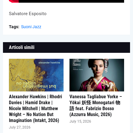
Salvatore Esposito
Tags:
Suoni Jazz
Articoli simili
Alexander Hawkins | Rhodri
Vanessa Tagliabue Yorke –
Davies | Hamid Drake |
Yōkai 妖怪 Monogatari 物
Nicole Mitchell | Matthew
語 feat. Fabrizio Bosso
Wright – No Nation But
(Azzurra Music, 2026)
Imagination (Intakt, 2026)
July 15, 2026
July 27, 2026