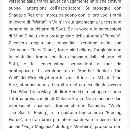
versione dalla trama acustica vagamente latin che cattura
subito l’attenzione dell’ascoltatore. Si prosegue con
Shaggy e Res che impreziosiscono con le loro voci i ritmi
in levare di “Waitin’ In Vain” in cui giganteggia la tessitura
sonora della chitarra di Sotti. Se la voce e le percussioni
di Mino Cinelu sono protagoniste dell’autografa “Paradis”,
Zucchero regala una magnifica versione della sua
“Someone Else’s Tears”, forse più bella dell’originale con
la cristallina trama acustica disegnata dalla chitarra di
Sotti, e le leggerissime percussioni a fare da
contrappunto. La versione rap di “Another Brick In The
Wall” dei Pink Floyd con le voci di Ice T e M1 of Dead
Prez, ci conducono ad un'altra rilettura eccellente ovvero
“The Wind Cries Mary” di Jimi Hendrix in cui apprezziamo
l’ottima prova vocale di Melanie Fiona. Non mancano due
interessanti spaccati strumentali con l’acustica “While
The Sun Is Rising”, e la gustosa bossa nova “Pracing
Horse”, ma tra i brani più interessanti vale la pena citare
anche “Fidjo Maguado” di Jorge Monteiro”, proposta con