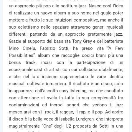
un approccio più pop alla scrittura jazz. Nasce così l’idea
di realizzare un nuovo album a suo nome nel quale poter
mettere a frutto le sue intuizioni compositive, ma anche il
suo eclettismo nello spaziare attraverso generi musicali
differenti, partendo da un approccio prettamente jazz.
Grazie al supporto del bassista Tony Grey e del batterista
Mino Cinelu, Fabrizio Sotti, ha preso vita “A Few
Possibilities”, album che raccoglie dodici brani più una
bonus track, incisi con la partecipazione di un
eccezionale cast di artisti con cui collabora stabilmente,
e che nel loro insieme rappresentano le varie identità
musicali coltivate in carriera. Il risultato è un disco, solo
in apparenza dall’ascolto easy listening, ma che ascoltato
con attenzione si svela in tutta la sua complessità tra
contaminazioni ed incroci sonori che vedono il jazz
mescolarsi con il rock, il reggae, il rap, e il pop. Ad aprire
il disco è la bella voce di Isabella Lundgren, che interpreta
magistralmente “One” degli U2 proposta da Sotti in una