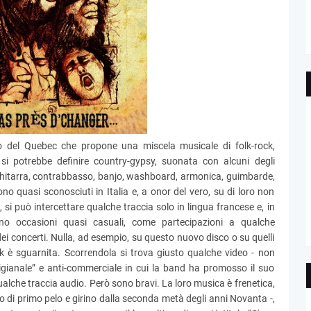
o del Quebec che propone una miscela musicale di folk-rock,
si potrebbe definire country-gypsy, suonata con alcuni degli
: chitarra, contrabbasso, banjo, washboard, armonica, guimbarde,
 quasi sconosciuti in Italia e, a onor del vero, su di loro non
, si può intercettare qualche traccia solo in lingua francese e, in
dano occasioni quasi casuali, come partecipazioni a qualche
dei concerti. Nulla, ad esempio, su questo nuovo disco o su quelli
ok è sguarnita. Scorrendola si trova giusto qualche video - non
tigianale” e anti-commerciale in cui la band ha promosso il suo
lche traccia audio. Però sono bravi. La loro musica è frenetica,
 di primo pelo e girino dalla seconda metà degli anni Novanta -,