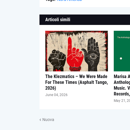
Articoli simili
The Klezmatics – We Were Made
Marisa 
For These Times (Asphalt Tango,
Antholo
2026)
Music. V
Records,
June 04, 2026
May 21, 2
Nuova