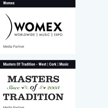
Womex
Media Partner
Masters Of Tradition - West | Cork | Music
Media Partner