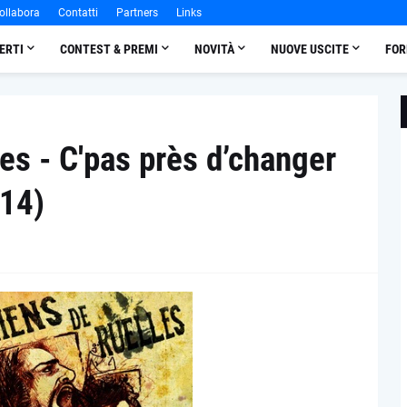
ollabora
Contatti
Partners
Links
ERTI
CONTEST & PREMI
NOVITÀ
NUOVE USCITE
FOR
es - C'pas près d’changer
014)