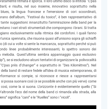
ratamente ritmata e sporca. Il loro ultimo disco si intitola “C'pas
il, e risulta, nel suo insieme, innovativo soprattutto nella
lues, la lingua francese e l’emersione di cori scoordinati,
rano dell’album, “Festival du toxico”, è ben rappresentativo di
 tante suggestioni: innanzitutto l’ammirazione della band per la
innestano i vari strati strumentali che compongono i brani. Si tratta
ggiano esclusivamente sulla ritmica dei cordofoni. I quali fanno
’unica spennata, che risuona quasi all’unisono sopra gli schiaffi
o (di cui a volte si sente la mancanza, soprattutto perché si può
ondo linee probabilmente interessanti, lo spettro sonoro dei
 la melodia. Quest’ultima sembra appannaggio quasi esclusivo
), se si escludono alcuni tentativi di organizzare la polivocalità
“C'pas près d’changer” e soprattutto in “Des Kilomètres”). Nel
della band di restare fedele all’idea di musica estemporanea, di
formance si compie, si riconosce e riesce a rappresentarsi
 si possa suonare così (e se possibile anche con più verve) come
e così, come la si suona. L’orizzonte è evidentemente quello (“Si
D’altronde l’eco del nome della band ci rimanda alla strada, alla
ens” significa “cani” e le “Ruelles” sono i “vicoli”.