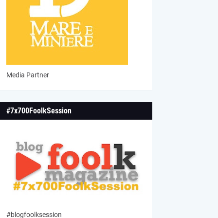
Media Partner
#7x700FoolkSession
#blogfoolksession