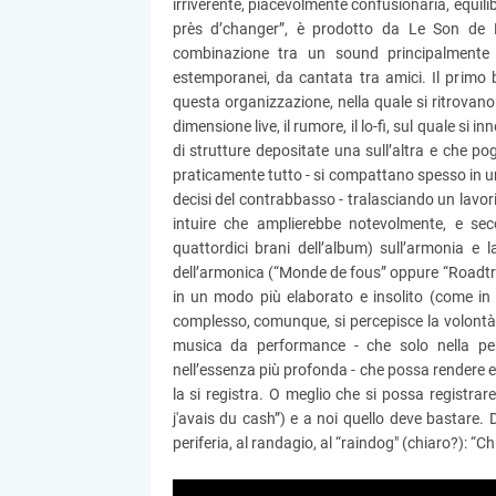
irriverente, piacevolmente confusionaria, equilib
près d’changer”, è prodotto da Le Son de Bar
combinazione tra un sound principalmente b
estemporanei, da cantata tra amici. Il primo b
questa organizzazione, nella quale si ritrovano
dimensione live, il rumore, il lo-fi, sul quale si 
di strutture depositate una sull’altra e che po
praticamente tutto - si compattano spesso in un
decisi del contrabbasso - tralasciando un lavori
intuire che amplierebbe notevolmente, e sec
quattordici brani dell’album) sull’armonia e
dell’armonica (“Monde de fous” oppure “Roadtrip”
in un modo più elaborato e insolito (come in 
complesso, comunque, si percepisce la volontà 
musica da performance - che solo nella per
nell’essenza più profonda - che possa rendere e
la si registra. O meglio che si possa registrar
j'avais du cash”) e a noi quello deve bastare. 
periferia, al randagio, al “raindog" (chiaro?): “Chi