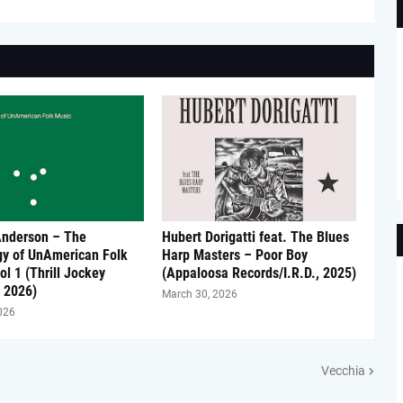
Anderson – The
Hubert Dorigatti feat. The Blues
gy of UnAmerican Folk
Harp Masters – Poor Boy
ol 1 (Thrill Jockey
(Appaloosa Records/I.R.D., 2025)
 2026)
March 30, 2026
026
Vecchia