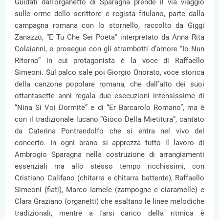
Guidati dall’organetto di Sparagna prende il via viaggio
sulle orme dello scrittore e regista friulano, parte dalla
campagna romana con lo stornello, raccolto da Giggi
Zanazzo, “E Tu Che Sei Poeta” interpretato da Anna Rita
Colaianni, e prosegue con gli strambotti d’amore “Io Nun
Ritorno” in cui protagonista è la voce di Raffaello
Simeoni. Sul palco sale poi Giorgio Onorato, voce storica
della canzone popolare romana, che dall’alto dei suoi
ottantasette anni regala due esecuzioni intensissime di
“Nina Si Voi Dormite” e di “Er Barcarolo Romano”, ma è
con il tradizionale lucano “Gioco Della Mietitura”, cantato
da Caterina Pontrandolfo che si entra nel vivo del
concerto. In ogni brano si apprezza tutto il lavoro di
Ambrogio Sparagna nella costruzione di arrangiamenti
essenziali ma allo stesso tempo ricchissimi, con
Cristiano Califano (chitarra e chitarra battente), Raffaello
Simeoni (fiati), Marco Iamele (zampogne e ciaramelle) e
Clara Graziano (organetti) che esaltano le linee melodiche
tradizionali, mentre a farsi carico della ritmica è