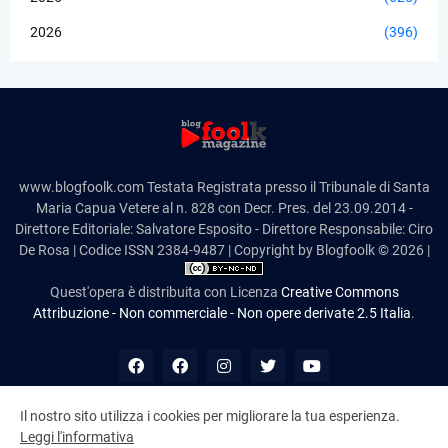
2026
(396)
www.blogfoolk.com Testata Registrata presso il Tribunale di Santa
Maria Capua Vetere al n. 828 con Decr. Pres. del 23.09.2014 -
Direttore Editoriale: Salvatore Esposito - Direttore Responsabile: Ciro
De Rosa | Codice ISSN 2384-9487 | Copyright by Blogfoolk © 2026 |
Quest'opera è distribuita con Licenza
Creative Commons
Attribuzione - Non commerciale - Non opere derivate 2.5 Italia
.
Il nostro sito utilizza i cookies per migliorare la tua esperienza.
Leggi l'informativa
10,985,014