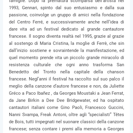
famiglie. Dopo la prematura scomparsa dell’artista nel
1993, Gennari, spinto dal suo entusiasmo e dalla sua
passione, coinvolge un gruppo di amici nella fondazione
del Centro Ferré, e successivamente anche nell’idea di
dare vita ad un festival dedicato al grande cantautore
francese. Il sogno diventa realtà nel 1995, grazie al grazie
al sostengo di Maria Cristina, la moglie di Ferrè, che sin
dall’inizio sostiene e sovraintende la manifestazione, ed
quel momento prende vita un piccolo grande miracolo di
resistenza culturale che ogni anno trasforma San
Benedetto del Tronto nella capitale della chanson
francese. Negl’anni il festival ha raccolto sul suo palco il
meglio della canzone d’autore francese e non, da Juliette
Gréco a Paco Ibañez , da Georges Moustaki a Jean Ferrat,
da Jane Birkin a Dee Dee Bridgewater, ed ha ospitato
cantautori italiani come Gino Paoli, Francesco Guccini,
Nanni Svampa, Freak Antoni, oltre agli “specialisti” Têtes
de Bois, tutti impegnati nel suonare classici della canzone
francese; senza contare i premi alla memoria a Georges