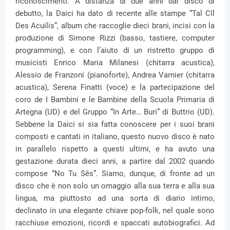
riconoscimenti. A distanza di due anni dal disco di
debutto, la Daici ha dato di recente alle stampe “Tal Cîl
Des Acuilis”, album che raccoglie dieci brani, incisi con la
produzione di Simone Rizzi (basso, tastiere, computer
programming), e con l’aiuto di un ristretto gruppo di
musicisti Enrico Maria Milanesi (chitarra acustica),
Alessio de Franzoni (pianoforte), Andrea Varnier (chitarra
acustica), Serena Finatti (voce) e la partecipazione del
coro de I Bambini e le Bambine della Scuola Primaria di
Artegna (UD) e del Gruppo “In Arte… Buri” di Buttrio (UD).
Sebbene la Daici si sia fatta conoscere per i suoi brani
composti e cantati in italiano, questo nuovo disco è nato
in parallelo rispetto a questi ultimi, e ha avuto una
gestazione durata dieci anni, a partire dal 2002 quando
compose “No Tu Sês”. Siamo, dunque, di fronte ad un
disco che è non solo un omaggio alla sua terra e alla sua
lingua, ma piuttosto ad una sorta di diario intimo,
declinato in una elegante chiave pop-folk, nel quale sono
racchiuse emozioni, ricordi e spaccati autobiografici. Ad