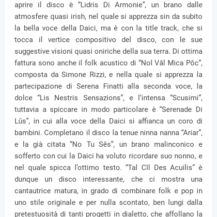
aprire il disco è “Lidris Di Armonie”, un brano dalle
atmosfere quasi irish, nel quale si apprezza sin da subito
la bella voce della Daici, ma è con la title track, che si
tocca il vertice compositivo del disco, con le sue
suggestive visioni quasi oniriche della sua terra. Di ottima
fattura sono anche il folk acustico di “Nol Vâl Mica Pôc”,
composta da Simone Rizzi, e nella quale si apprezza la
partecipazione di Serena Finatti alla seconda voce, la
dolce “Lis Nestris Sensazions”, e l’intensa “Scusimi”,
tuttavia a spiccare in modo particolare è “Serenade Di
Lȗs”, in cui alla voce della Daici si affianca un coro di
bambini. Completano il disco la tenue ninna nanna “Ariar”,
e la già citata “No Tu Sês”, un brano malinconico e
sofferto con cui la Daici ha voluto ricordare suo nonno, e
nel quale spicca l’ottimo testo. “Tal Cîl Des Acuilis” è
dunque un disco interessante, che ci mostra una
cantautrice matura, in grado di combinare folk e pop in
uno stile originale e per nulla scontato, ben lungi dalla
pretestuosità di tanti progetti in dialetto, che affollano la