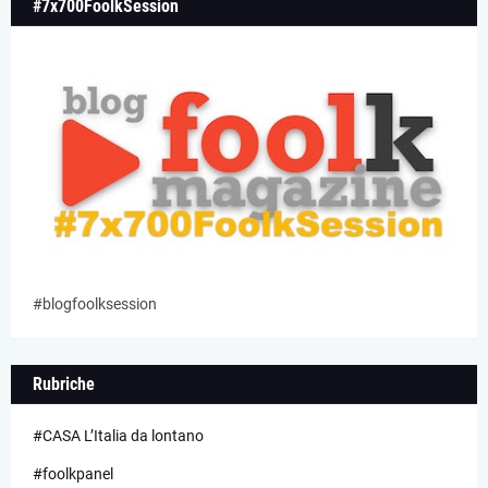
#7x700FoolkSession
#blogfoolksession
Rubriche
#CASA L’Italia da lontano
#foolkpanel