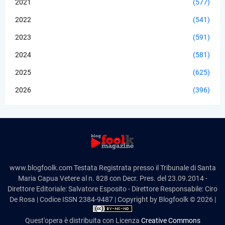
2021
(577)
2022
(541)
2023
(591)
2024
(581)
2025
(625)
2026
(396)
www.blogfoolk.com Testata Registrata presso il Tribunale di Santa
Maria Capua Vetere al n. 828 con Decr. Pres. del 23.09.2014 -
Direttore Editoriale: Salvatore Esposito - Direttore Responsabile: Ciro
De Rosa | Codice ISSN 2384-9487 | Copyright by Blogfoolk © 2026 |
Quest'opera è distribuita con Licenza
Creative Commons