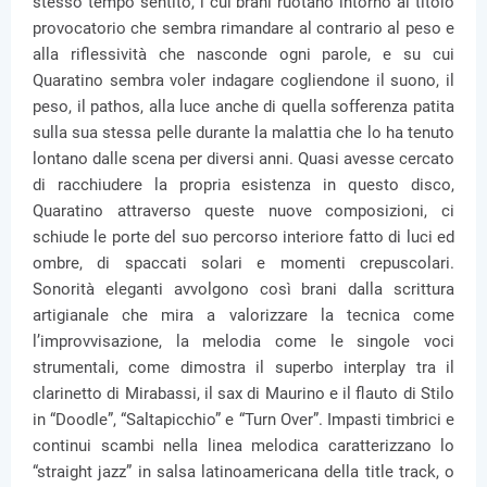
stesso tempo sentito, i cui brani ruotano intorno al titolo
provocatorio che sembra rimandare al contrario al peso e
alla riflessività che nasconde ogni parole, e su cui
Quaratino sembra voler indagare cogliendone il suono, il
peso, il pathos, alla luce anche di quella sofferenza patita
sulla sua stessa pelle durante la malattia che lo ha tenuto
lontano dalle scena per diversi anni. Quasi avesse cercato
di racchiudere la propria esistenza in questo disco,
Quaratino attraverso queste nuove composizioni, ci
schiude le porte del suo percorso interiore fatto di luci ed
ombre, di spaccati solari e momenti crepuscolari.
Sonorità eleganti avvolgono così brani dalla scrittura
artigianale che mira a valorizzare la tecnica come
l’improvvisazione, la melodia come le singole voci
strumentali, come dimostra il superbo interplay tra il
clarinetto di Mirabassi, il sax di Maurino e il flauto di Stilo
in “Doodle”, “Saltapicchio” e “Turn Over”. Impasti timbrici e
continui scambi nella linea melodica caratterizzano lo
“straight jazz” in salsa latinoamericana della title track, o