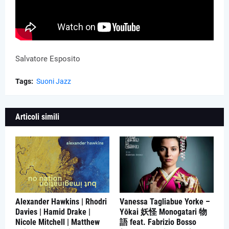
Salvatore Esposito
Tags:
Suoni Jazz
Articoli simili
Alexander Hawkins | Rhodri
Vanessa Tagliabue Yorke –
Davies | Hamid Drake |
Yōkai 妖怪 Monogatari 物
Nicole Mitchell | Matthew
語 feat. Fabrizio Bosso