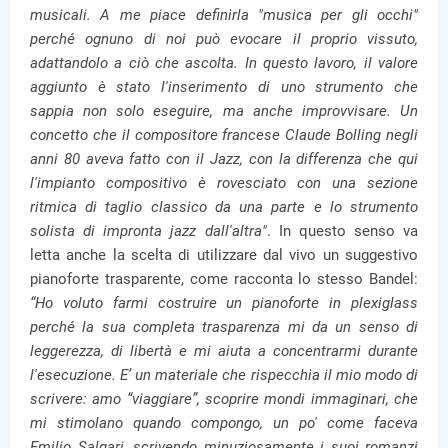
musicali. A me piace definirla "musica per gli occhi"
perché ognuno di noi può evocare il proprio vissuto,
adattandolo a ciò che ascolta. In questo lavoro, il valore
aggiunto è stato l'inserimento di uno strumento che
sappia non solo eseguire, ma anche improvvisare. Un
concetto che il compositore francese Claude Bolling negli
anni 80 aveva fatto con il Jazz, con la differenza che qui
l'impianto compositivo è rovesciato con una sezione
ritmica di taglio classico da una parte e lo strumento
solista di impronta jazz dall'altra"
. In questo senso va
letta anche la scelta di utilizzare dal vivo un suggestivo
pianoforte trasparente, come racconta lo stesso Bandel:
“Ho voluto farmi costruire un pianoforte in plexiglass
perché la sua completa trasparenza mi da un senso di
leggerezza, di libertà e mi aiuta a concentrarmi durante
l'esecuzione. E’ un materiale che rispecchia il mio modo di
scrivere: amo “viaggiare”, scoprire mondi immaginari, che
mi stimolano quando compongo, un po' come faceva
Emilio Salgari, scrivendo minuziosamente i suoi romanzi