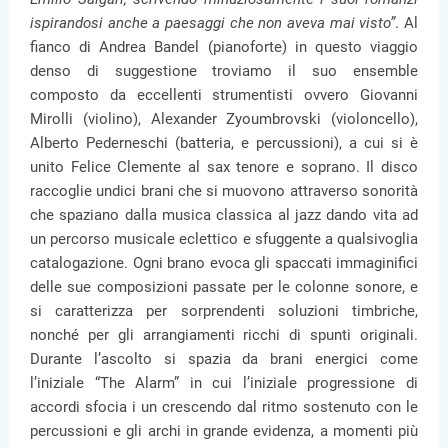
ispirandosi anche a paesaggi che non aveva mai visto”
. Al
fianco di Andrea Bandel (pianoforte) in questo viaggio
denso di suggestione troviamo il suo ensemble
composto da eccellenti strumentisti ovvero Giovanni
Mirolli (violino), Alexander Zyoumbrovski (violoncello),
Alberto Pederneschi (batteria, e percussioni), a cui si è
unito Felice Clemente al sax tenore e soprano. Il disco
raccoglie undici brani che si muovono attraverso sonorità
che spaziano dalla musica classica al jazz dando vita ad
un percorso musicale eclettico e sfuggente a qualsivoglia
catalogazione. Ogni brano evoca gli spaccati immaginifici
delle sue composizioni passate per le colonne sonore, e
si caratterizza per sorprendenti soluzioni timbriche,
nonché per gli arrangiamenti ricchi di spunti originali.
Durante l’ascolto si spazia da brani energici come
l’iniziale “The Alarm” in cui l’iniziale progressione di
accordi sfocia i un crescendo dal ritmo sostenuto con le
percussioni e gli archi in grande evidenza, a momenti più