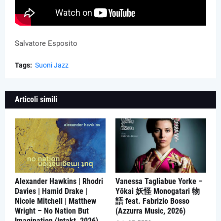
Salvatore Esposito
Tags:
Suoni Jazz
Articoli simili
Alexander Hawkins | Rhodri
Vanessa Tagliabue Yorke –
Davies | Hamid Drake |
Yōkai 妖怪 Monogatari 物
Nicole Mitchell | Matthew
語 feat. Fabrizio Bosso
Wright – No Nation But
(Azzurra Music, 2026)
Imagination (Intakt, 2026)