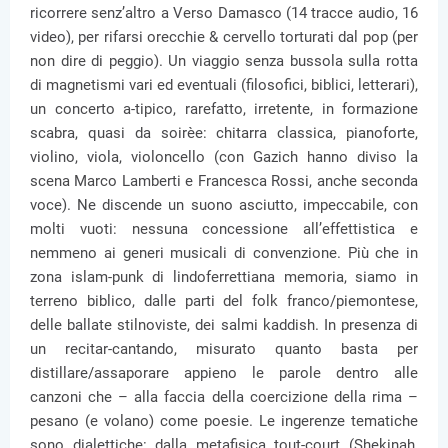
ricorrere senz’altro a Verso Damasco (14 tracce audio, 16
video), per rifarsi orecchie & cervello torturati dal pop (per
non dire di peggio). Un viaggio senza bussola sulla rotta
di magnetismi vari ed eventuali (filosofici, biblici, letterari),
un concerto a-tipico, rarefatto, irretente, in formazione
scabra, quasi da soirèe: chitarra classica, pianoforte,
violino, viola, violoncello (con Gazich hanno diviso la
scena Marco Lamberti e Francesca Rossi, anche seconda
voce). Ne discende un suono asciutto, impeccabile, con
molti vuoti: nessuna concessione all’effettistica e
nemmeno ai generi musicali di convenzione. Più che in
zona islam-punk di lindoferrettiana memoria, siamo in
terreno biblico, dalle parti del folk franco/piemontese,
delle ballate stilnoviste, dei salmi kaddish. In presenza di
un recitar-cantando, misurato quanto basta per
distillare/assaporare appieno le parole dentro alle
canzoni che – alla faccia della coercizione della rima –
pesano (e volano) come poesie. Le ingerenze tematiche
sono dialettiche: dalla metafisica tout-court (Shekinah,