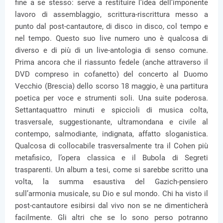
fine a se stesso: serve a restituire l’idea dell’imponente
lavoro di assemblaggio, scrittura-riscrittura messo a
punto dal post-cantautore, di disco in disco, col tempo e
nel tempo. Questo suo live numero uno è qualcosa di
diverso e di più di un live-antologia di senso comune.
Prima ancora che il riassunto fedele (anche attraverso il
DVD compreso in cofanetto) del concerto al Duomo
Vecchio (Brescia) dello scorso 18 maggio, è una partitura
poetica per voce e strumenti soli. Una suite poderosa.
Settantaquattro minuti e spiccioli di musica colta,
trasversale, suggestionante, ultramondana e civile al
contempo, salmodiante, indignata, affatto sloganistica.
Qualcosa di collocabile trasversalmente tra il Cohen più
metafisico, l’opera classica e il Bubola di Segreti
trasparenti. Un album a tesi, come si sarebbe scritto una
volta, la summa esaustiva del Gazich-pensiero
sull’armonia musicale, su Dio e sul mondo. Chi ha visto il
post-cantautore esibirsi dal vivo non se ne dimenticherà
facilmente. Gli altri che se lo sono perso potranno