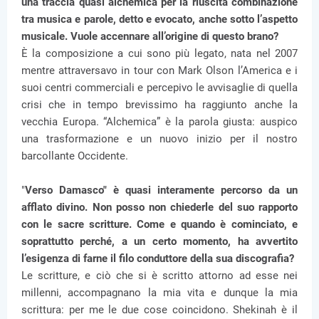
una traccia quasi alchemica per la riuscita combinazione
tra musica e parole, detto e evocato, anche sotto l’aspetto
musicale. Vuole accennare all’origine di questo brano?
È la composizione a cui sono più legato, nata nel 2007
mentre attraversavo in tour con Mark Olson l’America e i
suoi centri commerciali e percepivo le avvisaglie di quella
crisi che in tempo brevissimo ha raggiunto anche la
vecchia Europa. “Alchemica” è la parola giusta: auspico
una trasformazione e un nuovo inizio per il nostro
barcollante Occidente.
"
Verso Damasco" è quasi interamente percorso da un
afflato divino. Non posso non chiederle del suo rapporto
con le sacre scritture. Come e quando è cominciato, e
soprattutto perché, a un certo momento, ha avvertito
l’esigenza di farne il filo conduttore della sua discografia?
Le scritture, e ciò che si è scritto attorno ad esse nei
millenni, accompagnano la mia vita e dunque la mia
scrittura: per me le due cose coincidono. Shekinah è il