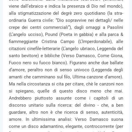
viene dall’ebraico e indica la presenza di Dio nel mondo),
alla stigmatizzazione del degrè zero quotidiano (la stra-
ordinaria Guerra civile: “Dio sopravvive nei dettagli/ nelle
crepe dei centri commerciali”), dagli omaggi a Pasolini
(L’angelo ucciso), Pound (Poeta in gabbia) e alla parca &
fiammeggiante Cristina Campo (L’Imperdonabile), alle
citazioni cinefile-letterarie (L’angelo ubriaco, Leggenda del
santo bevitore) e bibliche (Verso Damasco, Come Giona,
Fuoco nero su fuoco bianco). Figurano anche due ballate
d’amore, peraltro non di senso univoco (Leggenda degli
amanti che camminano sul filo, Ultima canzone d’amore).
Ma nella circostanza si cita per citare, chè le canzoni non
si spiegano, quelle di questo disco meno che mai.
Andrebbero piuttosto assunte come i capitoli di un
discorso unitario sulla ricerca: del divino - che, a ben
guardare, altro non è che ricerca di senso, autenticità,
amore. In ultimissima analisi: Verso Damasco suona
come un disco adamantino, elegante, controcorrente (per