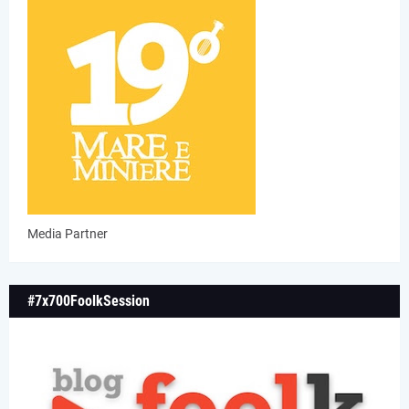
Media Partner
#7x700FoolkSession