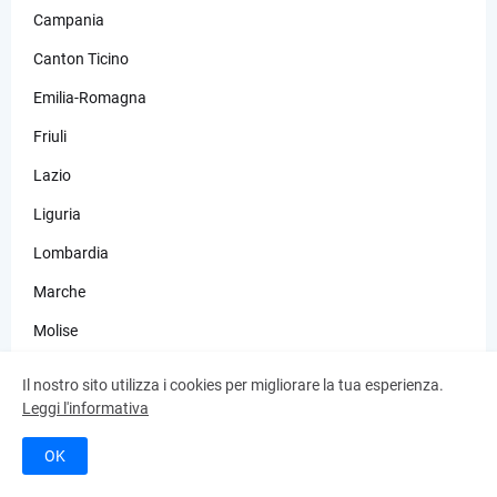
Campania
Canton Ticino
Emilia-Romagna
Friuli
Lazio
Liguria
Lombardia
Marche
Molise
Occitania
Il nostro sito utilizza i cookies per migliorare la tua esperienza.
Leggi l'informativa
Piemonte
Puglia
OK
Quattro Province