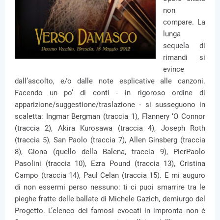
non
compare. La
lunga
sequela di
rimandi si
evince
dall’ascolto, e/o dalle note esplicative alle canzoni.
Facendo un po’ di conti - in rigoroso ordine di
apparizione/suggestione/traslazione - si susseguono in
scaletta: Ingmar Bergman (traccia 1), Flannery ‘O Connor
(traccia 2), Akira Kurosawa (traccia 4), Joseph Roth
(traccia 5), San Paolo (traccia 7), Allen Ginsberg (traccia
8), Giona (quello della Balena, traccia 9), PierPaolo
Pasolini (traccia 10), Ezra Pound (traccia 13), Cristina
Campo (traccia 14), Paul Celan (traccia 15). E mi auguro
di non essermi perso nessuno: ti ci puoi smarrire tra le
pieghe fratte delle ballate di Michele Gazich, demiurgo del
Progetto. L’elenco dei famosi evocati in impronta non è