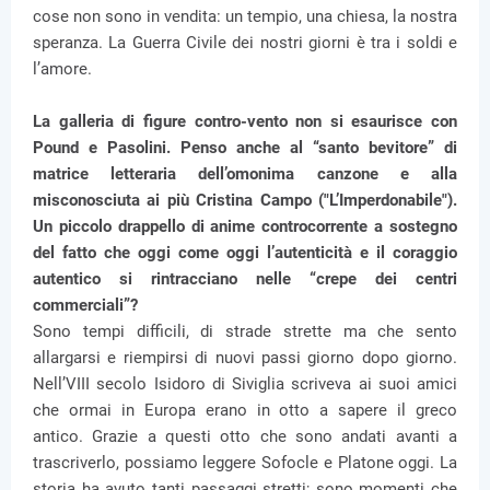
cose non sono in vendita: un tempio, una chiesa, la nostra
speranza. La Guerra Civile dei nostri giorni è tra i soldi e
l’amore.
La galleria di figure contro-vento non si esaurisce con
Pound e Pasolini. Penso anche al “santo bevitore” di
matrice letteraria dell’omonima canzone e alla
misconosciuta ai più Cristina Campo ("L’Imperdonabile").
Un piccolo drappello di anime controcorrente a sostegno
del fatto che oggi come oggi l’autenticità e il coraggio
autentico si rintracciano nelle “crepe dei centri
commerciali”?
Sono tempi difficili, di strade strette ma che sento
allargarsi e riempirsi di nuovi passi giorno dopo giorno.
Nell’VIII secolo Isidoro di Siviglia scriveva ai suoi amici
che ormai in Europa erano in otto a sapere il greco
antico. Grazie a questi otto che sono andati avanti a
trascriverlo, possiamo leggere Sofocle e Platone oggi. La
storia ha avuto tanti passaggi stretti; sono momenti che