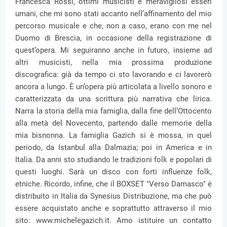
Francesca Rossi, ottimi musicisti e meravigliosi esseri
umani, che mi sono stati accanto nell’affinamento del mio
percorso musicale e che, non a caso, erano con me nel
Duomo di Brescia, in occasione della registrazione di
quest’opera. Mi seguiranno anche in futuro, insieme ad
altri musicisti, nella mia prossima produzione
discografica: già da tempo ci sto lavorando e ci lavorerò
ancora a lungo. È un’opera più articolata a livello sonoro e
caratterizzata da una scrittura più narrativa che lirica.
Narra la storia della mia famiglia, dalla fine dell’Ottocento
alla metà del Novecento, partendo dalle memorie della
mia bisnonna. La famiglia Gazich si è mossa, in quel
periodo, da Istanbul alla Dalmazia; poi in America e in
Italia. Da anni sto studiando le tradizioni folk e popolari di
questi luoghi. Sarà un disco con forti influenze folk,
etniche. Ricordo, infine, che il BOXSET "Verso Damasco" è
distribuito in Italia da Synesius Distribuzione, ma che può
essere acquistato anche e soprattutto attraverso il mio
sito: www.michelegazich.it. Amo istituire un contatto