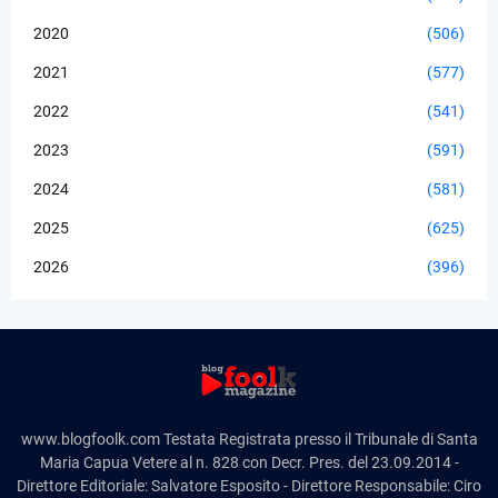
2020
(506)
2021
(577)
2022
(541)
2023
(591)
2024
(581)
2025
(625)
2026
(396)
www.blogfoolk.com Testata Registrata presso il Tribunale di Santa
Maria Capua Vetere al n. 828 con Decr. Pres. del 23.09.2014 -
Direttore Editoriale: Salvatore Esposito - Direttore Responsabile: Ciro