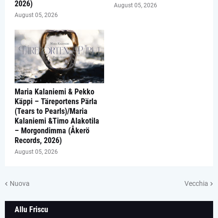
2026)
August 05, 2026
August 05, 2026
Maria Kalaniemi & Pekko
Käppi – Täreportens Pärla
(Tears to Pearls)/Maria
Kalaniemi &Timo Alakotila
– Morgondimma (Åkerö
Records, 2026)
August 05, 2026
Nuova
Vecchia
Allu Friscu