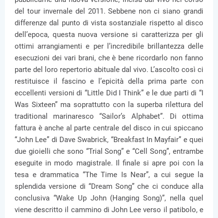
del tour invernale del 2011. Sebbene non ci siano grandi
differenze dal punto di vista sostanziale rispetto al disco
dell’epoca, questa nuova versione si caratterizza per gli
ottimi arrangiamenti e per l’incredibile brillantezza delle
esecuzioni dei vari brani, che è bene ricordarlo non fanno
parte del loro repertorio abituale dal vivo. L’ascolto così ci
restituisce il fascino e l’epicità della prima parte con
eccellenti versioni di “Little Did I Think” e le due parti di “I
Was Sixteen” ma soprattutto con la superba rilettura del
traditional marinaresco “Sailor’s Alphabet”. Di ottima
fattura è anche al parte centrale del disco in cui spiccano
“John Lee” di Dave Swabrick, “Breakfast In Mayfair” e quei
due gioielli che sono “Trial Song” e “Cell Song”, entrambe
eseguite in modo magistrale. Il finale si apre poi con la
tesa e drammatica “The Time Is Near”, a cui segue la
splendida versione di “Dream Song” che ci conduce alla
conclusiva “Wake Up John (Hanging Song)”, nella quel
viene descritto il cammino di John Lee verso il patibolo, e