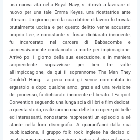
una nuova vita nella Royal Navy, si ritrovò a lavorare di
nuovo per una tale Emma Keyes, una ricettatrice ante
litteram. Un giorno però la sua datrice di lavoro fu trovata
brutalmente uccisa e per questo delitto venne accusato
proprio Lee, e nonostante si fosse dichiarato innocente,
fu incarcerato nel carcere di Babbacombe e
successivamente condannato a morte per impiccagione.
Arrivò poi il giorno della sua esecuzione, e in maniera
sorprendente sopravvisse per ben tre volte
all’impiccagione, da qui il soprannome The Man They
Couldn’t Hang. La pena così gli venne commutata in
ergastolo e dopo qualche anno, grazie ad una revisione
del processo, fu dichiarato innocente e liberato. I Fairport
Convention seguendo una lunga scia di libri e film dedicati
a questa storia, realizzarono una delle loro opere più belle
ed interessanti, nonostante rappresenti un episodio a sé
stante nella loro discografia. A quarant’anni dalla sua
pubblicazione, il gruppo folk rock inglese ha deciso di
pubblicarne una nuova versione, incisa dal vivo nel corso