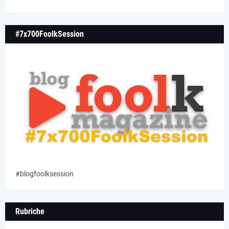
#7x700FoolkSession
#blogfoolksession
Rubriche