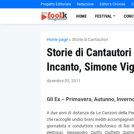
Progetto Editoriale
Redazione
Editor's Choices
C
HOME
FESTIVAL
CONC
Home page
Storie di Cantautori
Storie di Cantautori 
Incanto, Simone Vi
dicembre 05, 2011
Gli Ex – Primavera, Autunno, Invern
A due anni di distanza da Le Canzoni della Pe
che raccoglie undici brani inediti accompagnat
giornalista e conduttore radiofonico di Rai
elettrica), Alessandro Ciuffo Ciuffetti (bat