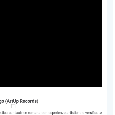
logo (ArtUp Records)
eclettica cantautrice romana con esperienze artistiche diversificate