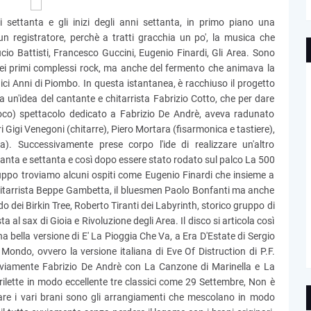
 settanta e gli inizi degli anni settanta, in primo piano una
un registratore, perchè a tratti gracchia un po', la musica che
ucio Battisti, Francesco Guccini, Eugenio Finardi, Gli Area. Sono
 dei primi complessi rock, ma anche del fermento che animava la
agici Anni di Piombo. In questa istantanea, è racchiuso il progetto
 un'idea del cantante e chitarrista Fabrizio Cotto, che per dare
o) spettacolo dedicato a Fabrizio De Andrè, aveva radunato
ri Gigi Venegoni (chitarre), Piero Mortara (fisarmonica e tastiere),
a). Successivamente prese corpo l'ide di realizzare un'altro
santa e settanta e così dopo essere stato rodato sul palco La 500
gruppo troviamo alcuni ospiti come Eugenio Finardi che insieme a
 chitarrista Beppe Gambetta, il bluesmen Paolo Bonfanti ma anche
o dei Birkin Tree, Roberto Tiranti dei Labyrinth, storico gruppo di
 al sax di Gioia e Rivoluzione degli Area. Il disco si articola così
 bella versione di E' La Pioggia Che Va, a Era D'Estate di Sergio
ndo, ovvero la versione italiana di Eve Of Distruction di P.F.
viamente Fabrizio De Andrè con La Canzone di Marinella e La
 rilette in modo eccellente tre classici come 29 Settembre, Non è
are i vari brani sono gli arrangiamenti che mescolano in modo