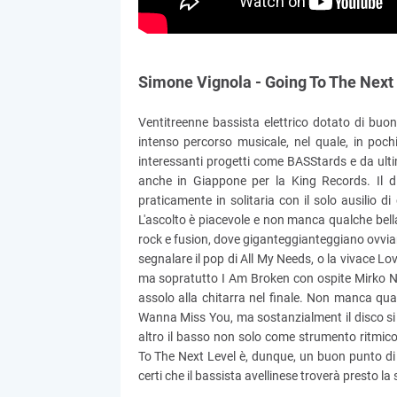
Simone Vignola - Going To The Next
Ventitreenne bassista elettrico dotato di buo
intenso percorso musicale, nel quale, in poch
interessanti progetti come BASStards e da ultim
anche in Giappone per la King Records. Il disc
praticamente in solitaria con il solo ausilio di
L'ascolto è piacevole e non manca qualche bella
rock e fusion, dove giganteggianteggiano ovviame
segnalare il pop di All My Needs, o la vivace Lo
ma sopratutto I Am Broken con ospite Mirko Na
assolo alla chitarra nel finale. Non manca qu
Wanna Miss You, ma sostanzialment il disco si
altro il basso non solo come strumento ritmic
To The Next Level è, dunque, un buon punto di
certi che il bassista avellinese troverà presto