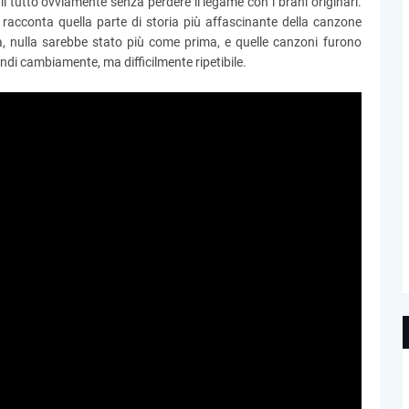
 il tutto ovviamente senza perdere il legame con i brani originari.
racconta quella parte di storia più affascinante della canzone
a, nulla sarebbe stato più come prima, e quelle canzoni furono
ndi cambiamente, ma difficilmente ripetibile.