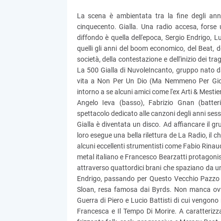
La scena è ambientata tra la fine degli anni
cinquecento. Gialla. Una radio accesa, forse 
diffondo è quella dell'epoca, Sergio Endrigo, L
quelli gli anni del boom economico, del Beat,
società, della contestazione e dell'inizio dei tr
La 500 Gialla di NuvoleIncanto, gruppo nato da
vita a Non Per Un Dio (Ma Nemmeno Per Gioc
intorno a se alcuni amici come l'ex Arti & Mestie
Angelo Ieva (basso), Fabrizio Gnan (batteri
spettacolo dedicato alle canzoni degli anni ses
Gialla è diventata un disco. Ad affiancare il 
loro esegue una bella rilettura de La Radio, il
alcuni eccellenti strumentisti come Fabio Rinaud
metal italiano e Francesco Bearzatti protagonista
attraverso quattordici brani che spaziano da una
Endrigo, passando per Questo Vecchio Pazzo Mo
Sloan, resa famosa dai Byrds. Non manca ov
Guerra di Piero e Lucio Battisti di cui vengono
Francesca e Il Tempo Di Morire. A caratterizz