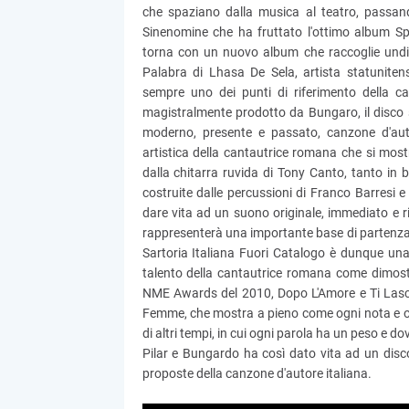
che spaziano dalla musica al teatro, passan
Sinenomine che ha fruttato l'ottimo album Sp
torna con un nuovo album che raccoglie undici
Palabra di Lhasa De Sela, artista statunit
sempre uno dei punti di riferimento della c
magistralmente prodotto da Bungaro, il disco 
moderno, presente e passato, canzone d'autor
artistica della cantautrice romana che si mos
dalla chitarra ruvida di Tony Canto, tanto in br
costruite dalle percussioni di Franco Barresi 
dare vita ad un suono originale, immediato e r
rappresenterà una importante base di partenza per
Sartoria Italiana Fuori Catalogo è dunque una 
talento della cantautrice romana come dimost
NME Awards del 2010, Dopo L'Amore e Ti Lascio
Femme, che mostra a pieno come ogni nota e ogn
di altri tempi, in cui ogni parola ha un peso e 
Pilar e Bungardo ha così dato vita ad un disco 
proposte della canzone d'autore italiana.