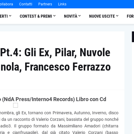
ollabora
Contatti
Partners
Links
ERTI
CONTEST & PREMI
NOVITÀ
NUOVE USCITE
FOR
Pt.4: Gli Ex, Pilar, Nuvole
gnola, Francesco Ferrazzo
o (NdA Press/Interno4 Records) Libro con Cd
nombra, gli Ex, tornano con Primavera, Autunno, Inverno, disco
i da un racconto di Valerio Corzani, bassista del gruppo nonché
 Radio3. Il gruppo formato da Massimiliano Amadori (chitarra
teria e cianfrusaglie), dal già citato Valerio Corzani (basso