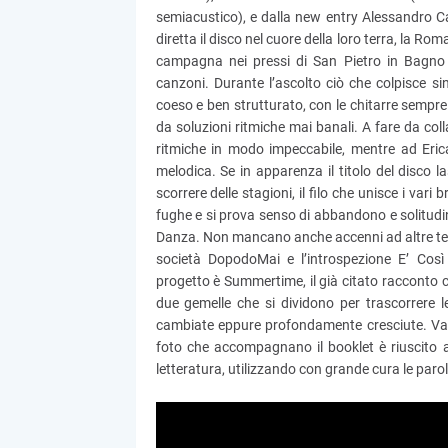
semiacustico), e dalla new entry Alessandro Cas
diretta il disco nel cuore della loro terra, la Ro
campagna nei pressi di San Pietro in Bagno
canzoni. Durante l’ascolto ciò che colpisce si
coeso e ben strutturato, con le chitarre sempre 
da soluzioni ritmiche mai banali. A fare da coll
ritmiche in modo impeccabile, mentre ad Erica 
melodica. Se in apparenza il titolo del disco l
scorrere delle stagioni, il filo che unisce i va
fughe e si prova senso di abbandono e solitudin
Danza. Non mancano anche accenni ad altre tem
società DopodoMai e l’introspezione E’ Cos
progetto è Summertime, il già citato racconto c
due gemelle che si dividono per trascorrere le
cambiate eppure profondamente cresciute. Vale
foto che accompagnano il booklet è riuscito 
letteratura, utilizzando con grande cura le paro