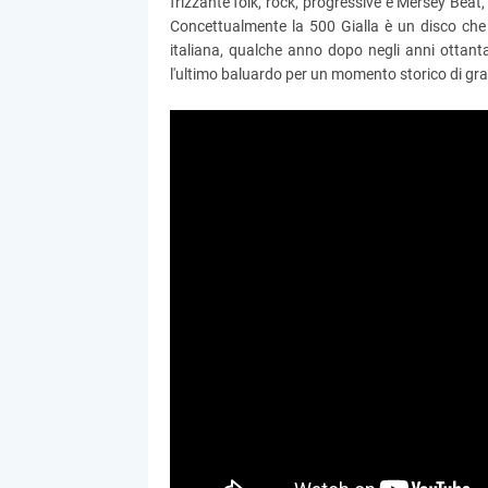
frizzante folk, rock, progressive e Mersey Beat,
Concettualmente la 500 Gialla è un disco che 
italiana, qualche anno dopo negli anni ottant
l'ultimo baluardo per un momento storico di gra