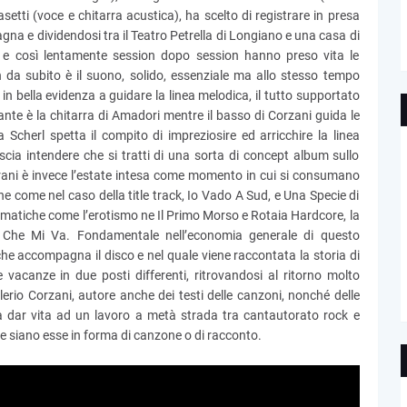
etti (voce e chitarra acustica), ha scelto di registrare in presa
magna e dividendosi tra il Teatro Petrella di Longiano e una casa di
 e così lentamente session dopo session hanno preso vita le
n da subito è il suono, solido, essenziale ma allo stesso tempo
in bella evidenza a guidare la linea melodica, il tutto supportato
ante è la chitarra di Amadori mentre il basso di Corzani guida le
Scherl spetta il compito di impreziosire ed arricchire la linea
ascia intendere che si tratti di una sorta di concept album sullo
ri brani è invece l’estate intesa come momento in cui si consumano
e come nel caso della title track, Io Vado A Sud, e Una Specie di
atiche come l’erotismo ne Il Primo Morso e Rotaia Hardcore, la
ì Che Mi Va. Fondamentale nell’economia generale di questo
he accompagna il disco e nel quale viene raccontata la storia di
 vacanze in due posti differenti, ritrovandosi al ritorno molto
rio Corzani, autore anche dei testi delle canzoni, nonché delle
a dar vita ad un lavoro a metà strada tra cantautorato rock e
le siano esse in forma di canzone o di racconto.