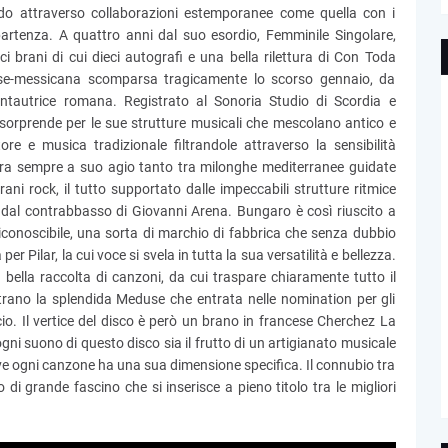
do attraverso collaborazioni estemporanee come quella con i
artenza. A quattro anni dal suo esordio, Femminile Singolare,
 brani di cui dieci autografi e una bella rilettura di Con Toda
ense-messicana scomparsa tragicamente lo scorso gennaio, da
antautrice romana. Registrato al Sonoria Studio di Scordia e
sorprende per le sue strutture musicali che mescolano antico e
e e musica tradizionale filtrandole attraverso la sensibilità
tra sempre a suo agio tanto tra milonghe mediterranee guidate
ani rock, il tutto supportato dalle impeccabili strutture ritmice
e dal contrabbasso di Giovanni Arena. Bungaro è così riuscito a
iconoscibile, una sorta di marchio di fabbrica che senza dubbio
 Pilar, la cui voce si svela in tutta la sua versatilità e bellezza.
bella raccolta di canzoni, da cui traspare chiaramente tutto il
rano la splendida Meduse che entrata nelle nomination per gli
. Il vertice del disco è però un brano in francese Cherchez La
i suono di questo disco sia il frutto di un artigianato musicale
dove ogni canzone ha una sua dimensione specifica. Il connubio tra
di grande fascino che si inserisce a pieno titolo tra le migliori