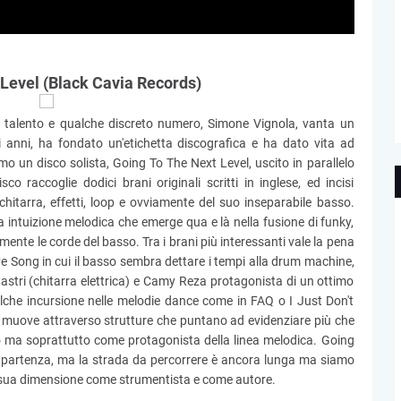
 Level (Black Cavia Records)
n talento e qualche discreto numero, Simone Vignola, vanta un
i anni, ha fondato un'etichetta discografica e ha dato vita ad
o un disco solista, Going To The Next Level, uscito in parallelo
o raccoglie dodici brani originali scritti in inglese, ed incisi
 chitarra, effetti, loop e ovviamente del suo inseparabile basso.
 intuizione melodica che emerge qua e là nella fusione di funky,
nte le corde del basso. Tra i brani più interessanti vale la pena
ve Song in cui il basso sembra dettare i tempi alla drum machine,
stri (chitarra elettrica) e Camy Reza protagonista di un ottimo
alche incursione nelle melodie dance come in FAQ o I Just Don't
 muove attraverso strutture che puntano ad evidenziare più che
o ma soprattutto come protagonista della linea melodica. Going
 partenza, ma la strada da percorrere è ancora lunga ma siamo
 la sua dimensione come strumentista e come autore.