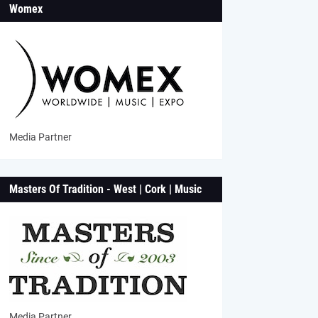
Womex
Media Partner
Masters Of Tradition - West | Cork | Music
Media Partner