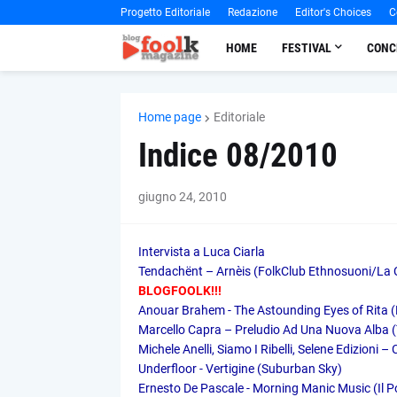
Progetto Editoriale
Redazione
Editor's Choices
C
HOME
FESTIVAL
CONC
Home page
Editoriale
Indice 08/2010
giugno 24, 2010
Intervista a Luca Ciarla
Tendachënt – Arnèis (FolkClub Ethnosuoni/La C
BLOGFOOLK!!!
Anouar Brahem - The Astounding Eyes of Rita (
Marcello Capra – Preludio Ad Una Nuova Alba
Michele Anelli, Siamo I Ribelli, Selene Edizioni –
Underfloor - Vertigine (Suburban Sky)
Ernesto De Pascale - Morning Manic Music (Il P