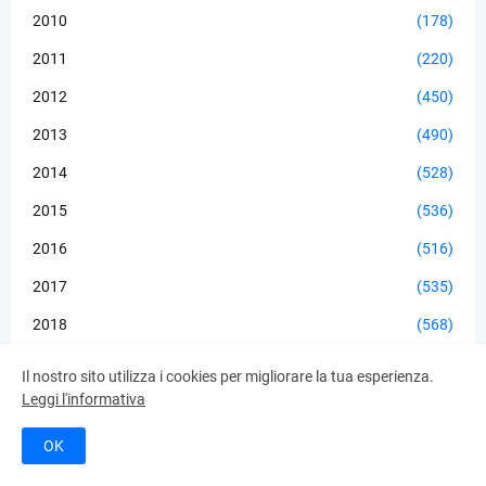
2010
(178)
2011
(220)
2012
(450)
2013
(490)
2014
(528)
2015
(536)
2016
(516)
2017
(535)
2018
(568)
2019
(557)
Il nostro sito utilizza i cookies per migliorare la tua esperienza.
Leggi l'informativa
2020
(506)
2021
(577)
OK
2022
(541)