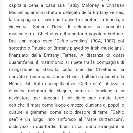
ospita a cena a casa sua Paddy Moloney e Christian
Michielini, amministratore delegato della Brittany Ferries,
la compagnia di navi che traghetta i bretoni in Irlanda, e
viceversa. Scocca l’idea di celebrare un connubio
musicale tra i Chieftains e il repertorio popolare bretone.
Due anni dopo esce “Celtic wedding” (RCA, 1987) col
sottotitolo “music of Brittany played by Irish musicians”,
finanziato dalla Brittany Ferries. A distanza di quasi
quarant’anni, il matrimonio si ripete tra la compagnia di
navigazione e, stavolta, colui che dai Chieftains ha
ricevuto il testimone: Carlos Núñez. L’album concepito da
Núñez, dal titolo esemplificativo “Celtic sea”, utilizza la
classica metafora del viaggio, come si conviene a un
navigatore, per toccare i lidi delle sue amate terre
celtiche; il mare come luogo e mezzo d’unione di popoli e
culture, e giammai come solo divisore di terre. “Celtic
sea” è un lungo inno sinfonico al “Mare Brittanicum”,
suddiviso in quattordici brani in cui sono arrangiate le