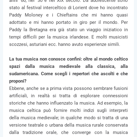
anni '60, nei '30 e nel XIX secolo. Da adolescente sono
stato al festival interceltico di Lorient dove ho incontrato
Paddy Moloney e i Chieftains che mi hanno quasi
adottato e mi hanno portato in giro per il mondo. Per
Paddy la Bretagna era già stato un viaggio iniziatico in
tempi difficili per la musica irlandese. E molti musicisti
scozzesi, asturiani ecc. hanno avuto esperienze simili.
La tua musica non conosce confini: oltre al mondo celtico
spazi dalla musica medievale alla classica, alla
sudamericana. Come scegli i repertori che ascolti e che
proponi?
Ebbene, anche se a prima vista possono sembrare fusioni
artificiali, in realtà si tratta di esplorare connessioni
storiche che hanno influenzato la musica. Ad esempio, la
musica celtica può fornire molti indizi sugli interpreti
della musica medievale; in qualche modo si tratta di una
versione teatrale o urbana della musica rurale conservata
dalla tradizione orale, che converge con la musica