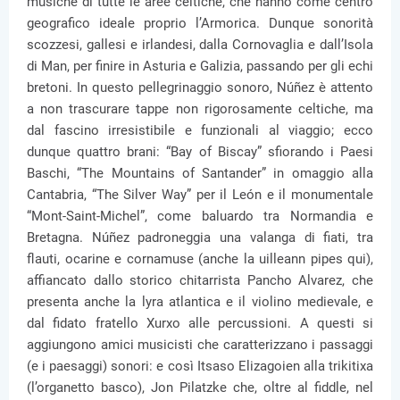
musiche di tutte le aree celtiche, che hanno come centro
geografico ideale proprio l’Armorica. Dunque sonorità
scozzesi, gallesi e irlandesi, dalla Cornovaglia e dall’Isola
di Man, per finire in Asturia e Galizia, passando per gli echi
bretoni. In questo pellegrinaggio sonoro, Núñez è attento
a non trascurare tappe non rigorosamente celtiche, ma
dal fascino irresistibile e funzionali al viaggio; ecco
dunque quattro brani: “Bay of Biscay” sfiorando i Paesi
Baschi, “The Mountains of Santander” in omaggio alla
Cantabria, “The Silver Way” per il León e il monumentale
“Mont-Saint-Michel”, come baluardo tra Normandia e
Bretagna. Núñez padroneggia una valanga di fiati, tra
flauti, ocarine e cornamuse (anche la uilleann pipes qui),
affiancato dallo storico chitarrista Pancho Alvarez, che
presenta anche la lyra atlantica e il violino medievale, e
dal fidato fratello Xurxo alle percussioni. A questi si
aggiungono amici musicisti che caratterizzano i passaggi
(e i paesaggi) sonori: e così Itsaso Elizagoien alla trikitixa
(l’organetto basco), Jon Pilatzke che, oltre al fiddle, nel