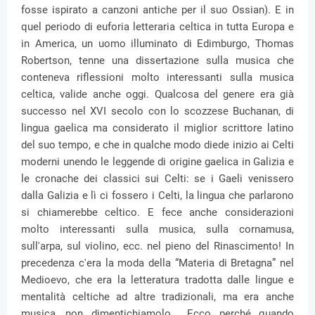
fosse ispirato a canzoni antiche per il suo Ossian). E in
quel periodo di euforia letteraria celtica in tutta Europa e
in America, un uomo illuminato di Edimburgo, Thomas
Robertson, tenne una dissertazione sulla musica che
conteneva riflessioni molto interessanti sulla musica
celtica, valide anche oggi. Qualcosa del genere era già
successo nel XVI secolo con lo scozzese Buchanan, di
lingua gaelica ma considerato il miglior scrittore latino
del suo tempo, e che in qualche modo diede inizio ai Celti
moderni unendo le leggende di origine gaelica in Galizia e
le cronache dei classici sui Celti: se i Gaeli venissero
dalla Galizia e lì ci fossero i Celti, la lingua che parlarono
si chiamerebbe celtico. E fece anche considerazioni
molto interessanti sulla musica, sulla cornamusa,
sull'arpa, sul violino, ecc. nel pieno del Rinascimento! In
precedenza c'era la moda della “Materia di Bretagna” nel
Medioevo, che era la letteratura tradotta dalle lingue e
mentalità celtiche ad altre tradizionali, ma era anche
musica, non dimentichiamolo... Ecco perché quando