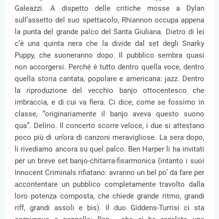
Galeazzi. A dispetto delle critiche mosse a Dylan
sull’assetto del suo spettacolo, Rhiannon occupa appena
la punta del grande palco del Santa Giuliana. Dietro di lei
c’è una quinta nera che la divide dal set degli Snarky
Puppy, che suoneranno dopo. Il pubblico sembra quasi
non accorgersi. Perché è tutto dentro quella voce, dentro
quella storia cantata, popolare e americana: jazz. Dentro
la riproduzione del vecchio banjo ottocentesco che
imbraccia, e di cui va fiera. Ci dice, come se fossimo in
classe, “originariamente il banjo aveva questo suono
qua”. Delirio. Il concerto scorre veloce, i due si attestano
poco più di un’ora di canzoni meravigliose. La sera dopo,
li rivediamo ancora su quel palco. Ben Harper li ha invitati
per un breve set banjo-chitarra-fisarmonica (intanto i suoi
Innocent Criminals rifiatano: avranno un bel po’ da fare per
accontentare un pubblico completamente travolto dalla
loro potenza composta, che chiede grande ritmo, grandi
riff, grandi assoli e bis). Il duo Giddens-Turrisi ci sta