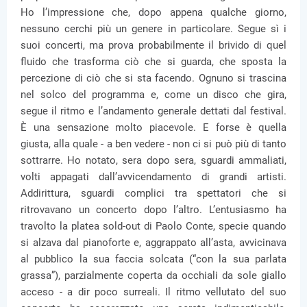
Ho l’impressione che, dopo appena qualche giorno,
nessuno cerchi più un genere in particolare. Segue sì i
suoi concerti, ma prova probabilmente il brivido di quel
fluido che trasforma ciò che si guarda, che sposta la
percezione di ciò che si sta facendo. Ognuno si trascina
nel solco del programma e, come un disco che gira,
segue il ritmo e l’andamento generale dettati dal festival.
È una sensazione molto piacevole. E forse è quella
giusta, alla quale - a ben vedere - non ci si può più di tanto
sottrarre. Ho notato, sera dopo sera, sguardi ammaliati,
volti appagati dall’avvicendamento di grandi artisti.
Addirittura, sguardi complici tra spettatori che si
ritrovavano un concerto dopo l’altro. L’entusiasmo ha
travolto la platea sold-out di Paolo Conte, specie quando
si alzava dal pianoforte e, aggrappato all’asta, avvicinava
al pubblico la sua faccia solcata (“con la sua parlata
grassa”), parzialmente coperta da occhiali da sole giallo
acceso - a dir poco surreali. Il ritmo vellutato del suo