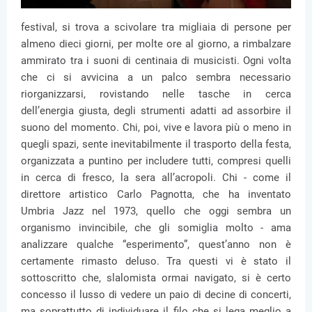
festival, si trova a scivolare tra migliaia di persone per
almeno dieci giorni, per molte ore al giorno, a rimbalzare
ammirato tra i suoni di centinaia di musicisti. Ogni volta
che ci si avvicina a un palco sembra necessario
riorganizzarsi, rovistando nelle tasche in cerca
dell’energia giusta, degli strumenti adatti ad assorbire il
suono del momento. Chi, poi, vive e lavora più o meno in
quegli spazi, sente inevitabilmente il trasporto della festa,
organizzata a puntino per includere tutti, compresi quelli
in cerca di fresco, la sera all’acropoli. Chi - come il
direttore artistico Carlo Pagnotta, che ha inventato
Umbria Jazz nel 1973, quello che oggi sembra un
organismo invincibile, che gli somiglia molto - ama
analizzare qualche “esperimento”, quest’anno non è
certamente rimasto deluso. Tra questi vi è stato il
sottoscritto che, slalomista ormai navigato, si è certo
concesso il lusso di vedere un paio di decine di concerti,
ma soprattutto di individuare il filo che si lega meglio a