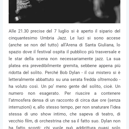
Alle 21.30 precise del 7 luglio si è aperto il sipario del
cinquantesimo Umbria Jazz. Le luci si sono accese
(anche se non del tutto) all’Arena di Santa Giuliana, lo
spazio dove il festival ospita il pubblico più trasversale e
le star della scena non necessariamente jazz. La sua
platea era prevedibilmente gremita, sebbene appena più
ridotta del solito. Perché Bob Dylan - il cui mistero si è
letteralmente abbattuto su una serata fredda oltremodo -
ha voluto così. Un po’ meno gente del solito, cioè. Un
numero non esagerato. Per riuscire a contenere
l’atmosfera densa di un racconto di circa due ore (senza
interruzioni) e, allo stesso tempo, per non snaturare l’idea
stessa di uno show intimo, che sapeva di teatro, di
vecchio film, di orchestrina che sa il fatto suo. Dylan non
ha fatto sconti: chi vuole può addirittura quasi solo