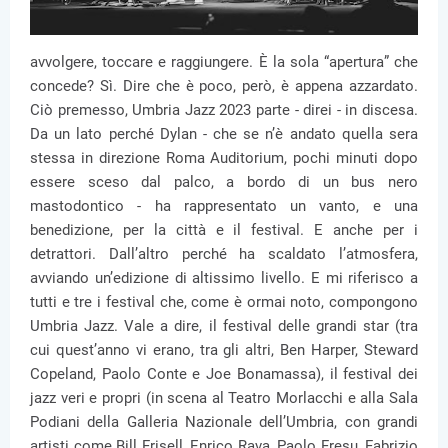
avvolgere, toccare e raggiungere. È la sola “apertura” che
concede? Sì. Dire che è poco, però, è appena azzardato.
Ciò premesso, Umbria Jazz 2023 parte - direi - in discesa.
Da un lato perché Dylan - che se n’è andato quella sera
stessa in direzione Roma Auditorium, pochi minuti dopo
essere sceso dal palco, a bordo di un bus nero
mastodontico - ha rappresentato un vanto, e una
benedizione, per la città e il festival. E anche per i
detrattori. Dall’altro perché ha scaldato l’atmosfera,
avviando un’edizione di altissimo livello. E mi riferisco a
tutti e tre i festival che, come è ormai noto, compongono
Umbria Jazz. Vale a dire, il festival delle grandi star (tra
cui quest’anno vi erano, tra gli altri, Ben Harper, Steward
Copeland, Paolo Conte e Joe Bonamassa), il festival dei
jazz veri e propri (in scena al Teatro Morlacchi e alla Sala
Podiani della Galleria Nazionale dell’Umbria, con grandi
artisti come Bill Frisell, Enrico Rava, Paolo Fresu, Fabrizio