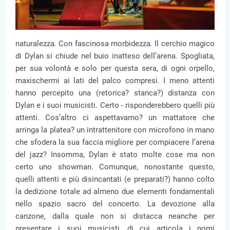
naturalezza. Con fascinosa morbidezza. Il cerchio magico
di Dylan si chiude nel buio inatteso dell’arena. Spogliata,
per sua volontà e solo per questa sera, di ogni orpello,
maxischermi ai lati del palco compresi. I meno attenti
hanno percepito una (retorica? stanca?) distanza con
Dylan e i suoi musicisti. Certo - risponderebbero quelli più
attenti. Cos’altro ci aspettavamo? un mattatore che
arringa la platea? un intrattenitore con microfono in mano
che sfodera la sua faccia migliore per compiacere l’arena
del jazz? Insomma, Dylan è stato molte cose ma non
certo uno showman. Comunque, nonostante questo,
quelli attenti e più disincantati (e preparati?) hanno colto
la dedizione totale ad almeno due elementi fondamentali
nello spazio sacro del concerto. La devozione alla
canzone, dalla quale non si distacca neanche per
presentare i suoi musicisti, di cui articola i nomi