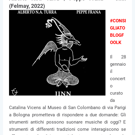
(Felmay, 2022)
#CONSI
GLIATO
BLOGF
OOLK
Il 28
gennaio
il
concert
o
curato
da
Catalina Vicens al Museo di San Colombano di via Parigi
a Bologna prometteva di rispondere a due domande: Gli
strumenti antichi possono suonare musiche di oggi? E
strumenti di differenti tradizioni come interagiscono se