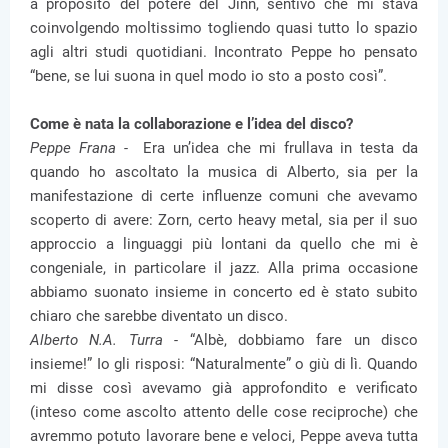
a proposito del potere del Jinn, sentivo che mi stava
coinvolgendo moltissimo togliendo quasi tutto lo spazio
agli altri studi quotidiani. Incontrato Peppe ho pensato
“bene, se lui suona in quel modo io sto a posto così”.
Come è nata la collaborazione e l’idea del disco?
Peppe Frana -
Era un’idea che mi frullava in testa da
quando ho ascoltato la musica di Alberto, sia per la
manifestazione di certe influenze comuni che avevamo
scoperto di avere: Zorn, certo heavy metal, sia per il suo
approccio a linguaggi più lontani da quello che mi è
congeniale, in particolare il jazz. Alla prima occasione
abbiamo suonato insieme in concerto ed è stato subito
chiaro che sarebbe diventato un disco.
Alberto N.A. Turra -
“Albè, dobbiamo fare un disco
insieme!” Io gli risposi: “Naturalmente” o giù di lì. Quando
mi disse così avevamo già approfondito e verificato
(inteso come ascolto attento delle cose reciproche) che
avremmo potuto lavorare bene e veloci, Peppe aveva tutta