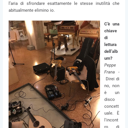
l’aria di sfrondare esattamente le stesse inutilità che
abitualmente elimino io.
C’è una
chiave
di
lettura
dell’alb
um?
Peppe
Frana -
Direi di
no, non
è un
disco
concett
uale. È
l'incont
ro di