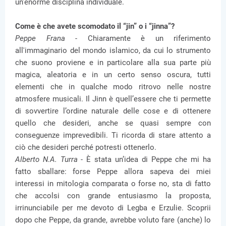
un’enorme disciplina individuale.
Come è che avete scomodato il “jin” o i “jinna”?
Peppe Frana -
Chiaramente è un riferimento
all'immaginario del mondo islamico, da cui lo strumento
che suono proviene e in particolare alla sua parte più
magica, aleatoria e in un certo senso oscura, tutti
elementi che in qualche modo ritrovo nelle nostre
atmosfere musicali. Il Jinn è quell’essere che ti permette
di sovvertire l’ordine naturale delle cose e di ottenere
quello che desideri, anche se quasi sempre con
conseguenze imprevedibili. Ti ricorda di stare attento a
ciò che desideri perché potresti ottenerlo.
Alberto N.A. Turra -
È stata un’idea di Peppe che mi ha
fatto sballare: forse Peppe allora sapeva dei miei
interessi in mitologia comparata o forse no, sta di fatto
che accolsi con grande entusiasmo la proposta,
irrinunciabile per me devoto di Legba e Erzulie. Scoprii
dopo che Peppe, da grande, avrebbe voluto fare (anche) lo