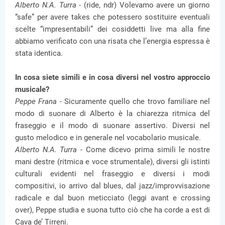
Alberto N.A. Turra -
(ride, ndr) Volevamo avere un giorno
“safe” per avere takes che potessero sostituire eventuali
scelte “impresentabili” dei cosiddetti live ma alla fine
abbiamo verificato con una risata che l’energia espressa è
stata identica.
In cosa siete simili e in cosa diversi nel vostro approccio
musicale?
Peppe Frana -
Sicuramente quello che trovo familiare nel
modo di suonare di Alberto è la chiarezza ritmica del
fraseggio e il modo di suonare assertivo. Diversi nel
gusto melodico e in generale nel vocabolario musicale.
Alberto N.A. Turra -
Come dicevo prima simili le nostre
mani destre (ritmica e voce strumentale), diversi gli istinti
culturali evidenti nel fraseggio e diversi i modi
compositivi, io arrivo dal blues, dal jazz/improvvisazione
radicale e dal buon meticciato (leggi avant e crossing
over), Peppe studia e suona tutto ciò che ha corde a est di
Cava de’ Tirreni.