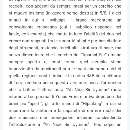
raccolti, con accenti da sempre intesi per un cerchio che
si muove insieme (in genere verso destra) in 5/8. I dieci
minuti in cui si sviluppa il brano raccontano un
coinvolgente crescendo (cui il pubblico risponde, nel
finale, con energia) che mette in luce l’abilità del duo nel
creare contrappunti fra le sonorità affini e pur ben distinte
degli strumenti, restando fedeli alla struttura di base, ma
senza dimenticare che il cerchio dell’“Aparani Par” rimane
sempre aperto e, così come quel cerchio viene
impreziosito da movimenti con le mani che sono unici di
quella regione, così i timbri e la carica R&B della chitarra
di Turra rendono unica questa versione, fino all’armonico
che fa brillare l’ultima nota. “Ah Nice Bir Uyursun” ruota
intorno ad un poema di Yunus Emre e arriva dopo uno dei
brani più “aperti”, gli otto minuti di “Hijacking” in cui si
rincorrono la sintonia e la capacità di correre rischi dei
due musicisti che proseguono insieme condividendo
l’introduzione a “Ah Nice Bir Uyursun”. Poi, dopo un