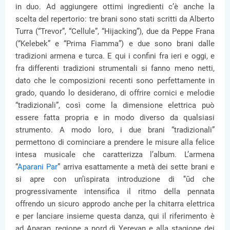
in duo. Ad aggiungere ottimi ingredienti c’è anche la
scelta del repertorio: tre brani sono stati scritti da Alberto
Turra (“Trevor”, “Cellule”, “Hijacking”), due da Peppe Frana
(“Kelebek” e “Prima Fiamma”) e due sono brani dalle
tradizioni armena e turca. E qui i confini fra ieri e oggi, e
fra differenti tradizioni strumentali si fanno meno netti,
dato che le composizioni recenti sono perfettamente in
grado, quando lo desiderano, di offrire cornici e melodie
“tradizionali”, così come la dimensione elettrica può
essere fatta propria e in modo diverso da qualsiasi
strumento. A modo loro, i due brani “tradizionali”
permettono di cominciare a prendere le misure alla felice
intesa musicale che caratterizza l’album. L’armena
“
Aparani Par
” arriva esattamente a metà dei sette brani e
si apre con un’ispirata introduzione di ’‘ūd che
progressivamente intensifica il ritmo della pennata
offrendo un sicuro approdo anche per la chitarra elettrica
e per lanciare insieme questa danza, qui il riferimento è
ad Aparan, regione a nord di Yerevan e alla stagione dei