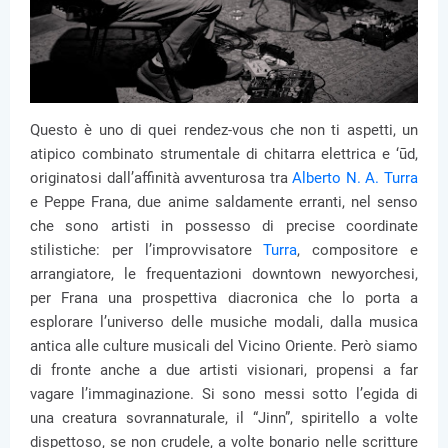
Questo è uno di quei rendez-vous che non ti aspetti, un
atipico combinato strumentale di chitarra elettrica e ‘ūd,
originatosi dall’affinità avventurosa tra
Alberto N. A. Turra
e Peppe Frana, due anime saldamente erranti, nel senso
che sono artisti in possesso di precise coordinate
stilistiche: per l’improvvisatore
Turra
, compositore e
arrangiatore, le frequentazioni downtown newyorchesi,
per Frana una prospettiva diacronica che lo porta a
esplorare l’universo delle musiche modali, dalla musica
antica alle culture musicali del Vicino Oriente. Però siamo
di fronte anche a due artisti visionari, propensi a far
vagare l’immaginazione. Si sono messi sotto l’egida di
una creatura sovrannaturale, il “Jinn”, spiritello a volte
dispettoso, se non crudele, a volte bonario nelle scritture