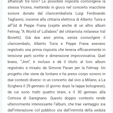
affiancati tra loro? La possibile risposta coinvolgeva la
stessa Vicens, mettendo in gioco nel concerto macchine
sonore donate dal clavicembalista Luigi Ferdinando
Tagliavini, insieme alla chitarra elettrica di Alberto Turra e
all’‘ūd di Peppe Frana (ospite anche di un altro album
Felmay, “A World of Lullabies” del chitarrista milanese Val
Bonetti). Già due anni prima, senza coinvolgere il
clavicembalo, Alberto Turra e Peppe Frana avevano
registrato una prima risposta che teneva efficacemente in
tensione parti scritte e dimensione improvvisativa. Quel
brano, “Jinn”, è incluso e dà il titolo al loro album
registrato e mixato da Simone Pavan per la Felmay. Un
progetto che viene da lontano e ha preso corpo sonoro in
due contesti diversi: in un concerto dal vivo a Milano, a La
Scighera il 29 gennaio (il giorno dopo la tappa bolognese),
da cui sono tratti quattro brani, e il 30 gennaio alla
Certosa di Garegnano. Questo doppio contesto rende
ulteriormente interessante l’album, che trae vantaggio sia
dall’interazione col pubblico sia dall’intimità della seduta