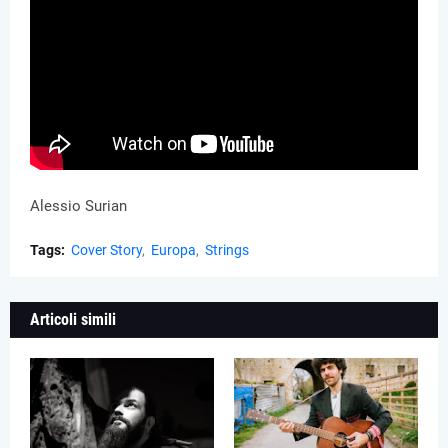
Alessio Surian
Tags:
Cover Story
Europa
Strings
Articoli simili