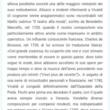
allieva prediletta nonché una delle maggiori interpreti dei
suoi melodrammi. Allusivi e irridenti riferimenti a Vivaldi
(il cognome venne anagrammato) sono riscontrabili nel
libello satirico “Il teatro alla moda”, scritto da Benedetto
Marcello, nel 1720, quando il nostro compositore era
particolarmente attivo anche come impresario in ambito
operistico. Un influente conoscente francese, Charles de
Brosses, nel 1739, di lui scrisse (in traduzione libera):
«Con grande sorpresa, ho scoperto che non è così stimato
come meriterebbe di essere in questo paese, dove tutto
segue le mode, dove abbiamo ascoltato le sue opere per
troppo tempo e dove la musica dell’anno precedente non
produce più introiti (“n’est plus de recette”)»
. A seguito di
una serie di vicissitudini personali e finanziarie, nel 1740,
Vivaldi si congedò definitivamente dall’Ospedale della
Pietà. Pochi anni prima era deceduto il padre, con il quale
aveva sempre vissuto a Venezia. Vendette diverse
composizioni per compensi modesti, ma indispensabili