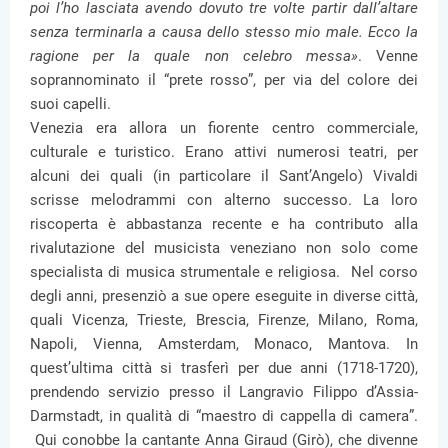
poi l’ho lasciata avendo dovuto tre volte partir dall’altare
senza terminarla a causa dello stesso mio male. Ecco la
ragione per la quale non celebro messa»
. Venne
soprannominato il “prete rosso”, per via del colore dei
suoi capelli.
Venezia era allora un fiorente centro commerciale,
culturale e turistico. Erano attivi numerosi teatri, per
alcuni dei quali (in particolare il Sant’Angelo) Vivaldi
scrisse melodrammi con alterno successo. La loro
riscoperta è abbastanza recente e ha contributo alla
rivalutazione del musicista veneziano non solo come
specialista di musica strumentale e religiosa. Nel corso
degli anni, presenziò a sue opere eseguite in diverse città,
quali Vicenza, Trieste, Brescia, Firenze, Milano, Roma,
Napoli, Vienna, Amsterdam, Monaco, Mantova. In
quest’ultima città si trasferì per due anni (1718-1720),
prendendo servizio presso il Langravio Filippo d’Assia-
Darmstadt, in qualità di “maestro di cappella di camera”.
Qui conobbe la cantante Anna Giraud (Girò), che divenne