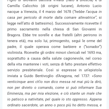
Figlio di Giovanni Battista Vivaldi (nato a Brescia) e di
Camilla Calicchio (di origini lucane), Antonio Lucio
nacque a Venezia, il 4 marzo del 1678 (
“hebbe l’acqua in
casa per pericolo di morte dalla comare allevatrice”
, si
legge nell’atto di battesimo). Successivamente ricevette il
primo sacramento nella chiesa di San Giovanni in
Bragora. Ebbe tre sorelle e due fratelli (altri perirono in
tenera età), ma solo lui, primogenito, seguì le orme del
padre, il quale operava come barbiere e (“sonador”)
violinista. Ricevette gli ordini minori clericali nel 1693 ma,
soprattutto a causa della salute cagionevole, nel corso
della vita mantenne i voti, senza di fatto prestare effettivo
servizio presbiteriale. Così si espresse in un’epistola
inviata a Guido Bentivoglio d’Aragona, nel 1737:
«Sono
venticinque anni ch’io non dico messa né mai più la dirò,
non per divieto o comando, come si può informare Sua
Eminenza, ma per mia elezione, e ciò stante un male che
io patisco a nativitate, pel quale io sto oppresso. Appena
ordinato sacerdote, un anno o poco più ho detto messa, e