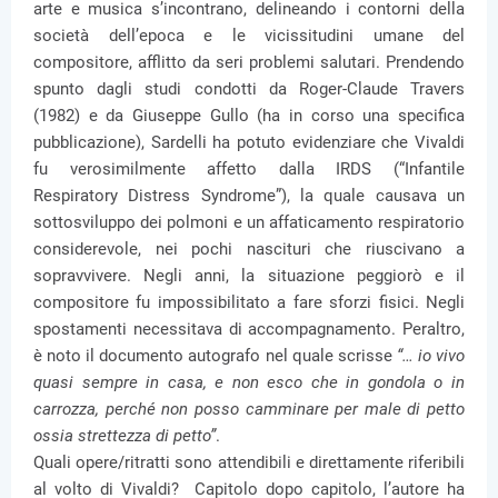
arte e musica s’incontrano, delineando i contorni della
società dell’epoca e le vicissitudini umane del
compositore, afflitto da seri problemi salutari. Prendendo
spunto dagli studi condotti da Roger-Claude Travers
(1982) e da Giuseppe Gullo (ha in corso una specifica
pubblicazione), Sardelli ha potuto evidenziare che Vivaldi
fu verosimilmente affetto dalla IRDS (“Infantile
Respiratory Distress Syndrome”), la quale causava un
sottosviluppo dei polmoni e un affaticamento respiratorio
considerevole, nei pochi nascituri che riuscivano a
sopravvivere. Negli anni, la situazione peggiorò e il
compositore fu impossibilitato a fare sforzi fisici. Negli
spostamenti necessitava di accompagnamento. Peraltro,
è noto il documento autografo nel quale scrisse
“… io vivo
quasi sempre in casa, e non esco che in gondola o in
carrozza, perché non posso camminare per male di petto
ossia strettezza di petto”
.
Quali opere/ritratti sono attendibili e direttamente riferibili
al volto di Vivaldi? Capitolo dopo capitolo, l’autore ha