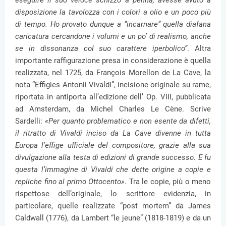
eseguire il suo veloce schizzo a penna, avesse avuto a
disposizione la tavolozza con i colori a olio e un poco più
di tempo. Ho provato dunque a “incarnare” quella diafana
caricatura cercandone i volumi e un po’ di realismo, anche
se in dissonanza col suo carattere iperbolico”
. Altra
importante raffigurazione presa in considerazione è quella
realizzata, nel 1725, da François Morellon de La Cave, la
nota “Effigies Antonii Vivaldi”, incisione originale su rame,
riportata in antiporta all’edizione dell’ Op. VIII, pubblicata
ad Amsterdam, da Michel Charles Le Cène. Scrive
Sardelli:
«Per quanto problematico e non esente da difetti,
il ritratto di Vivaldi inciso da La Cave divenne in tutta
Europa l’effige ufficiale del compositore, grazie alla sua
divulgazione alla testa di edizioni di grande successo. E fu
questa l’immagine di Vivaldi che dette origine a copie e
repliche fino al primo Ottocento»
. Tra le copie, più o meno
rispettose dell’originale, lo scrittore evidenzia, in
particolare, quelle realizzate “post mortem” da James
Caldwall (1776), da Lambert “le jeune” (1818-1819) e da un