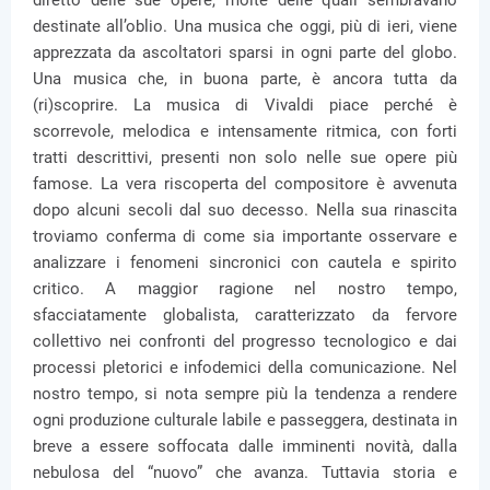
diretto delle sue opere, molte delle quali sembravano
destinate all’oblio. Una musica che oggi, più di ieri, viene
apprezzata da ascoltatori sparsi in ogni parte del globo.
Una musica che, in buona parte, è ancora tutta da
(ri)scoprire. La musica di Vivaldi piace perché è
scorrevole, melodica e intensamente ritmica, con forti
tratti descrittivi, presenti non solo nelle sue opere più
famose. La vera riscoperta del compositore è avvenuta
dopo alcuni secoli dal suo decesso. Nella sua rinascita
troviamo conferma di come sia importante osservare e
analizzare i fenomeni sincronici con cautela e spirito
critico. A maggior ragione nel nostro tempo,
sfacciatamente globalista, caratterizzato da fervore
collettivo nei confronti del progresso tecnologico e dai
processi pletorici e infodemici della comunicazione. Nel
nostro tempo, si nota sempre più la tendenza a rendere
ogni produzione culturale labile e passeggera, destinata in
breve a essere soffocata dalle imminenti novità, dalla
nebulosa del “nuovo” che avanza. Tuttavia storia e