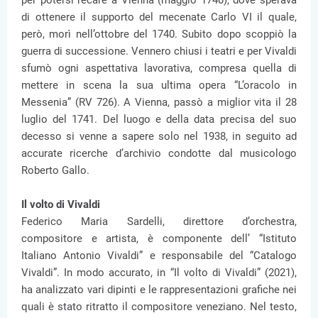
per potersi recare a Vienna (maggio 1740), dove sperava
di ottenere il supporto del mecenate Carlo VI il quale,
però, morì nell’ottobre del 1740. Subito dopo scoppiò la
guerra di successione. Vennero chiusi i teatri e per Vivaldi
sfumò ogni aspettativa lavorativa, compresa quella di
mettere in scena la sua ultima opera “L’oracolo in
Messenia” (RV 726). A Vienna, passò a miglior vita il 28
luglio del 1741. Del luogo e della data precisa del suo
decesso si venne a sapere solo nel 1938, in seguito ad
accurate ricerche d’archivio condotte dal musicologo
Roberto Gallo.
Il volto di Vivaldi
Federico Maria Sardelli, direttore d’orchestra,
compositore e artista, è componente dell’ “Istituto
Italiano Antonio Vivaldi” e responsabile del “Catalogo
Vivaldi”. In modo accurato, in “Il volto di Vivaldi” (2021),
ha analizzato vari dipinti e le rappresentazioni grafiche nei
quali è stato ritratto il compositore veneziano. Nel testo,