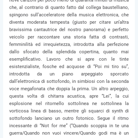
nove canzoni per poco meno di quaranta minuti di musica
che, al contrario di quanto fatto dal collega baustelliano,
spingono sull’acceleratore della musica elettronica, che
diventa moderata tempesta (giusto per citare un’altra
bravissima cantautrice del nostro panorama) e perfetto
veicolo per raccontare una storia fatta di contrasti,
femminilità ed irrequietezza, introdotta alla perfezione
dallo sfocato della splendida copertina, quanto mai
esemplificativo. Lavoro che si apre con le tinte
esistenzialiste, fosche ed acquose di “Poi mi tiro su”,
introdotta da un piano arpeggiato sporcato
dall’elettronica di sottofondo, in simbiosi con la seconda
voce megafonata che doppia la prima. Un altro arpeggio,
questa volta di chitarra acustica, apre “Lei”, la cui
esplosione nel ritornello sottolinea ne sottolinea la
vorticosa linea di basso, mentre gli squarci di synth di
sottofondo lanciano un outro fotonico. Segue il ritmo
incessante di “Not for me” (“Quando scoppia in te una
guerra/Quando non vuoi vincere/Quando godi ma è un