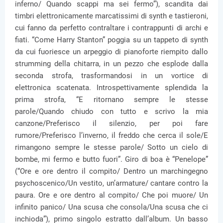
inferno/ Quando scappi ma sei fermo”), scandita dai
timbri elettronicamente marcatissimi di synth e tastieroni,
cui fanno da perfetto contraltare i contrappunti di archi e
fiati. “Come Harry Stanton” poggia su un tappeto di synth
da cui fuoriesce un arpeggio di pianoforte riempito dallo
strumming della chitarra, in un pezzo che esplode dalla
seconda strofa, trasformandosi in un vortice di
elettronica scatenata. Introspettivamente splendida la
prima strofa, “E ritornano sempre le stesse
parole/Quando chiudo con tutto e scrivo la mia
canzone/Preferisco il silenzio, per poi fare
rumore/Preferisco l’inverno, il freddo che cerca il sole/E
rimangono sempre le stesse parole/ Sotto un cielo di
bombe, mi fermo e butto fuori”. Giro di boa è “Penelope”
(“Ore e ore dentro il compito/ Dentro un marchingegno
psychoscenico/Un vestito, un’armature/ cantare contro la
paura. Ore e ore dentro al compito/ Che poi muore/ Un
infinito panico/ Una scusa che consola/Una scusa che ci
inchioda”), primo singolo estratto dall’album. Un basso