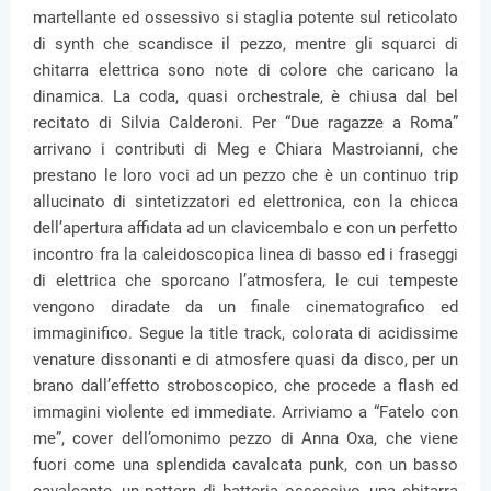
martellante ed ossessivo si staglia potente sul reticolato
di synth che scandisce il pezzo, mentre gli squarci di
chitarra elettrica sono note di colore che caricano la
dinamica. La coda, quasi orchestrale, è chiusa dal bel
recitato di Silvia Calderoni. Per “Due ragazze a Roma”
arrivano i contributi di Meg e Chiara Mastroianni, che
prestano le loro voci ad un pezzo che è un continuo trip
allucinato di sintetizzatori ed elettronica, con la chicca
dell’apertura affidata ad un clavicembalo e con un perfetto
incontro fra la caleidoscopica linea di basso ed i fraseggi
di elettrica che sporcano l’atmosfera, le cui tempeste
vengono diradate da un finale cinematografico ed
immaginifico. Segue la title track, colorata di acidissime
venature dissonanti e di atmosfere quasi da disco, per un
brano dall’effetto stroboscopico, che procede a flash ed
immagini violente ed immediate. Arriviamo a “Fatelo con
me”, cover dell’omonimo pezzo di Anna Oxa, che viene
fuori come una splendida cavalcata punk, con un basso