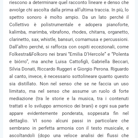
riescono a determinare quel racconto lineare e denso che
avvolge chi ascolta dalla prima all’ultima traccia. In più, lo
spettro sonoro è molto ampio. Da un lato perché il
Collettivo è polistrumentale e adopera pianoforte,
kalimba, marimba, vibrafono, rhodes, chitarra, organetto,
clarinetto, sax, whistle, bansuri, cornamusa e percussioni.
Dall’altro perché, si rafforza con ospiti eccezionali, come
Folkestra&Folkoro nei brani “Emilia D’Hercole” e “Polenta
e biórro”, ma anche Luisa Cattofigli, Gabriella Beccari,
Silvia Donati, Riccardo Ruggeri e Giorgio Perona. Riguardo
al canto, invece, è necessario sottolineare quanto questo
sia distillato. Non nel senso che se ne faccia un uso
limitato, ma nel senso che assume un ruolo di forte
mediazione (tra le storie e la musica, tra i contenuti
trattati e lo sviluppo armonico dei brani) e ogni sua parte
appare evidentemente ponderata, soppesata fin nel
dettaglio. VI sono alcuni passi in particolare che
sembrano in perfetta armonia con il testo musicale, e
ascoltandoli (dopo una veloce analisi dei flussi che