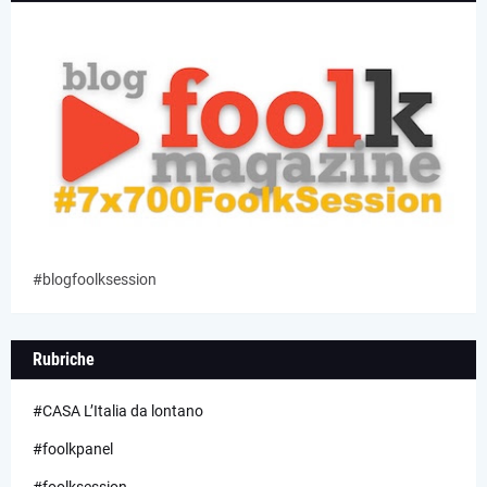
#blogfoolksession
Rubriche
#CASA L’Italia da lontano
#foolkpanel
#foolksession