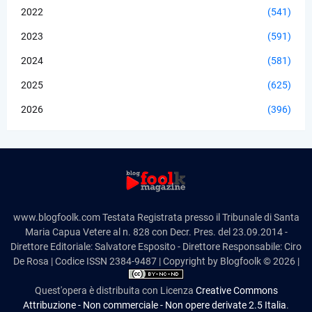
2022
(541)
2023
(591)
2024
(581)
2025
(625)
2026
(396)
www.blogfoolk.com Testata Registrata presso il Tribunale di Santa
Maria Capua Vetere al n. 828 con Decr. Pres. del 23.09.2014 -
Direttore Editoriale: Salvatore Esposito - Direttore Responsabile: Ciro
De Rosa | Codice ISSN 2384-9487 | Copyright by Blogfoolk © 2026 |
Quest'opera è distribuita con Licenza
Creative Commons
Attribuzione - Non commerciale - Non opere derivate 2.5 Italia
.