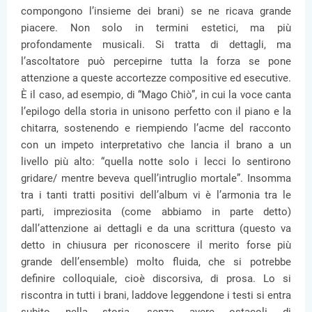
compongono l’insieme dei brani) se ne ricava grande
piacere. Non solo in termini estetici, ma più
profondamente musicali. Si tratta di dettagli, ma
l’ascoltatore può percepirne tutta la forza se pone
attenzione a queste accortezze compositive ed esecutive.
È il caso, ad esempio, di “Mago Chiò”, in cui la voce canta
l’epilogo della storia in unisono perfetto con il piano e la
chitarra, sostenendo e riempiendo l’acme del racconto
con un impeto interpretativo che lancia il brano a un
livello più alto: “quella notte solo i lecci lo sentirono
gridare/ mentre beveva quell’intruglio mortale”. Insomma
tra i tanti tratti positivi dell’album vi è l’armonia tra le
parti, impreziosita (come abbiamo in parte detto)
dall’attenzione ai dettagli e da una scrittura (questo va
detto in chiusura per riconoscere il merito forse più
grande dell’ensemble) molto fluida, che si potrebbe
definire colloquiale, cioè discorsiva, di prosa. Lo si
riscontra in tutti i brani, laddove leggendone i testi si entra