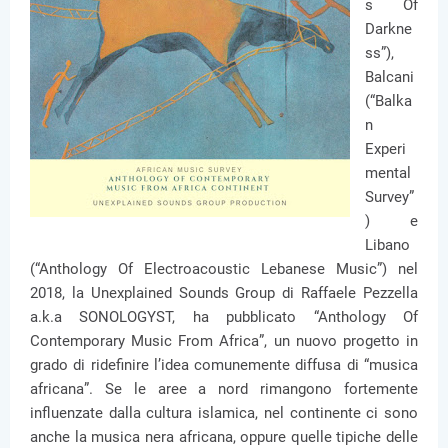
s Of
Darkne
ss”),
Balcani
(“Balka
n
Experi
mental
Survey”
) e
Libano
(“Anthology Of Electroacoustic Lebanese Music”) nel
2018, la Unexplained Sounds Group di Raffaele Pezzella
a.k.a SONOLOGYST, ha pubblicato “Anthology Of
Contemporary Music From Africa”, un nuovo progetto in
grado di ridefinire l’idea comunemente diffusa di “musica
africana”. Se le aree a nord rimangono fortemente
influenzate dalla cultura islamica, nel continente ci sono
anche la musica nera africana, oppure quelle tipiche delle