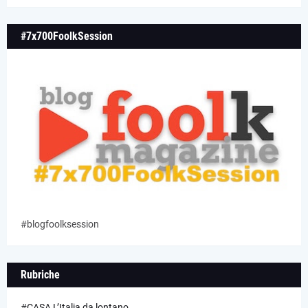
#7x700FoolkSession
#blogfoolksession
Rubriche
#CASA L’Italia da lontano