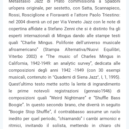
Metastasio Jazz di Prato commissiona a Spadoni
un’opera originale, per sestetto, con Satta, Scannapieco,
Rossi, Rosciglione e Fioravanti e l'attore Paolo Triestino:
nel 2004 diverrà un cd per Via Veneto Jazz con le note di
copertina affidate a Stefano Zenni che si è distinto fra gli
esperti internazionali di Mingus dando alle stampe testi
quali “Charlie Mingus. Polifonie dell'universo musicale
afroamericano” (Stampa Alternativa/Nuovi Equilibri,
Viterbo 2002) e “The music of Charles Mingus in
California, 1942-1949: an analytic survey”, dedicata alle
composizioni degli anni 1942 -1949 (con 30 esempi
musicali, contenuto in "Quaderni di Siena Jazz", I, 1, 1995).
Quest’ultimo testo mette sotto la lente di ingrandimento
le prime notevoli registrazioni (gennaio1946) di
composizioni quali “Weird Nightmare” e “Shuffle Bass
Boogie”. In questo secondo brano, che diverrà in seguito
“Boogie Stop Shuffle”, il contrabbasso assume un ruolo
inedito per quel periodo, “chiamando” i cambi armonici e
ritmici, invitando il solista, mettendo in chiaro chi