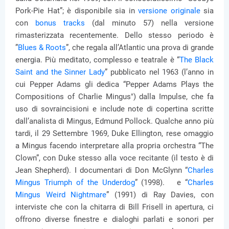
Pork-Pie Hat”; è disponibile sia in
versione originale
sia
con
bonus tracks
(dal minuto 57) nella versione
rimasterizzata recentemente. Dello stesso periodo è
”
Blues & Roots
”, che regala all’Atlantic una prova di grande
energia. Più meditato, complesso e teatrale è “
The Black
Saint and the Sinner Lady
” pubblicato nel 1963 (l’anno in
cui Pepper Adams gli dedica “Pepper Adams Plays the
Compositions of Charlie Mingus") dalla Impulse, che fa
uso di sovraincisioni e include note di copertina scritte
dall’analista di Mingus, Edmund Pollock. Qualche anno più
tardi, il 29 Settembre 1969, Duke Ellington, rese omaggio
a Mingus facendo interpretare alla propria orchestra “The
Clown”, con Duke stesso alla voce recitante (il testo è di
Jean Shepherd). I documentari di Don McGlynn “
Charles
Mingus Triumph of the Underdog
” (1998). e “
Charles
Mingus Weird Nightmare
” (1991) di Ray Davies, con
interviste che con la chitarra di Bill Frisell in apertura, ci
offrono diverse finestre e dialoghi parlati e sonori per