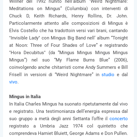
Willner del 1992 riunito nell’album “Weird Nightmare:
Meditations on Mingus” (Columbia) con interventi di
Chuck D, Keith Richards, Henry Rollins, Dr. John.
Particolarmente attento alle composizioni di Mingus è
Elvis Costello che ha tradottoin versi vari brani, cantando
"Invisible Lady" con Mingus Big Band nell’ album “Tonight
at Noon: Three of Four Shades of Love” e registrando
"Hora Decubitus" (da “Mingus Mingus Mingus Mingus
Mingus”) nel suo “My Flame Burns Blue” (2006),
coinvolgendo anche chitarristi come Andy Summers e Bill
Frisell in versioni di “Weird Nightmare” in
studio
e dal
vivo
.
Mingus in Italia
In Italia Charles Mingus ha suonato ripetutamente dal vivo
e registrato. Una testimonianza dell’energia espressa dal
suo gruppo a metà degli anni Settanta l’offre il
concerto
registrato a Umbria Jazz 1974 col quintetto che
comprendeva Hamiet Bluiett, George Adams e Don Pullen.