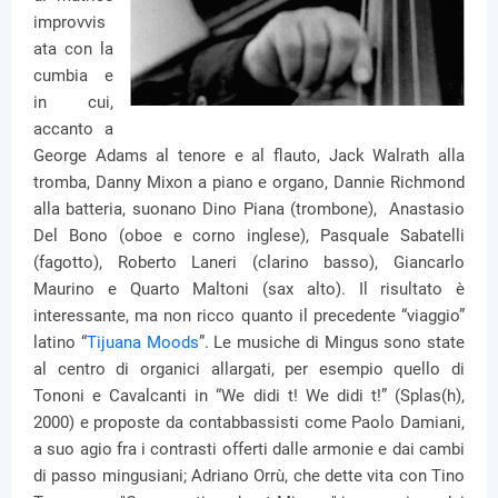
improvvis
ata con la
cumbia e
in cui,
accanto a
George Adams al tenore e al flauto, Jack Walrath alla
tromba, Danny Mixon a piano e organo, Dannie Richmond
alla batteria, suonano Dino Piana (trombone), Anastasio
Del Bono (oboe e corno inglese), Pasquale Sabatelli
(fagotto), Roberto Laneri (clarino basso), Giancarlo
Maurino e Quarto Maltoni (sax alto). Il risultato è
interessante, ma non ricco quanto il precedente “viaggio”
latino “
Tijuana Moods
”. Le musiche di Mingus sono state
al centro di organici allargati, per esempio quello di
Tononi e Cavalcanti in “We didi t! We didi t!” (Splas(h),
2000) e proposte da contabbassisti come Paolo Damiani,
a suo agio fra i contrasti offerti dalle armonie e dai cambi
di passo mingusiani; Adriano Orrù, che dette vita con Tino