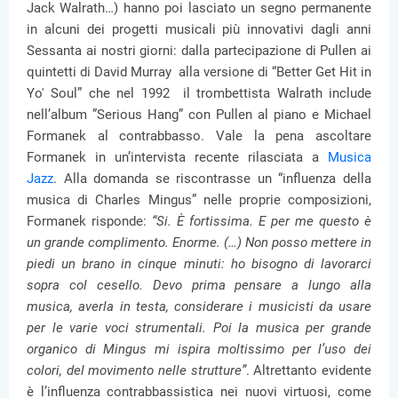
Jack Walrath…) hanno poi lasciato un segno permanente
in alcuni dei progetti musicali più innovativi dagli anni
Sessanta ai nostri giorni: dalla partecipazione di Pullen ai
quintetti di David Murray alla versione di “Better Get Hit in
Yo' Soul” che nel 1992 il trombettista Walrath include
nell’album ”Serious Hang” con Pullen al piano e Michael
Formanek al contrabbasso. Vale la pena ascoltare
Formanek in un’intervista recente rilasciata a
Musica
Jazz
. Alla domanda se riscontrasse un “influenza della
musica di Charles Mingus” nelle proprie composizioni,
Formanek risponde:
“Si. È fortissima. E per me questo è
un grande complimento. Enorme. (…) Non posso mettere in
piedi un brano in cinque minuti: ho bisogno di lavorarci
sopra col cesello. Devo prima pensare a lungo alla
musica, averla in testa, considerare i musicisti da usare
per le varie voci strumentali. Poi la musica per grande
organico di Mingus mi ispira moltissimo per l’uso dei
colori, del movimento nelle strutture”
. Altrettanto evidente
è l’influenza contrabbassistica nei nuovi virtuosi, come