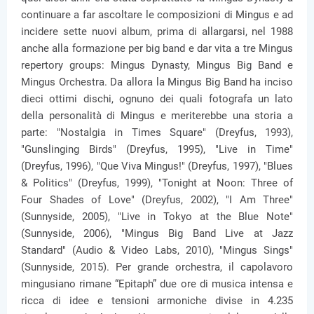
continuare a far ascoltare le composizioni di Mingus e ad
incidere sette nuovi album, prima di allargarsi, nel 1988
anche alla formazione per big band e dar vita a tre Mingus
repertory groups: Mingus Dynasty, Mingus Big Band e
Mingus Orchestra. Da allora la Mingus Big Band ha inciso
dieci ottimi dischi, ognuno dei quali fotografa un lato
della personalità di Mingus e meriterebbe una storia a
parte: "Nostalgia in Times Square" (Dreyfus, 1993),
"Gunslinging Birds" (Dreyfus, 1995), "Live in Time"
(Dreyfus, 1996), "Que Viva Mingus!" (Dreyfus, 1997), "Blues
& Politics" (Dreyfus, 1999), "Tonight at Noon: Three of
Four Shades of Love" (Dreyfus, 2002), "I Am Three"
(Sunnyside, 2005), "Live in Tokyo at the Blue Note"
(Sunnyside, 2006), "Mingus Big Band Live at Jazz
Standard" (Audio & Video Labs, 2010), "Mingus Sings"
(Sunnyside, 2015). Per grande orchestra, il capolavoro
mingusiano rimane “Epitaph” due ore di musica intensa e
ricca di idee e tensioni armoniche divise in 4.235