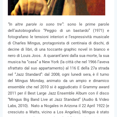
“In altre parole io sono tre”
: sono le prime parole
dell’autobiografico “Peggio di un bastardo” (1971) e
fotografano le tensioni interiori e l’espressività musicale
di Charles Mingus, protagonista di centinaia di dischi, di
decine di libri, di una toccante graphic novel in bianco e
nero di Louis Joos. A quarant’anni dalla sua morte, la sua
musica ha “casa” a New York (la città che nel 1966 l’aveva
sfrattato dal suo appartamento) al 116 E della 27a strada
nel “Jazz Standard”: dal 2008, ogni lunedì sera, è il turno
del Mingus Monday, animato da un ampio e dinamico
ensemble che nel 2010 si è aggiudicato il Grammy award
2011 per il Best Large Jazz Ensemble Album con il disco
“Mingus Big Band Live at Jazz Standard” (Audio & Video
Labs, 2010). Nato a Nogales in Arizona il 22 April 1922 (e
cresciuto a Watts, vicino a Los Angeles), Mingus è stato