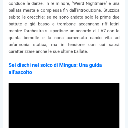
conduce le danze. In re minore, “Weird Nightmare” è una
ballata mesta e complessa fin dall’introduzione. Stuzzica
subito le orecchie: se ne sono andate solo le prime due
battute e già basso e trombone accennano riff latini
mentre l’orchestra si spartisce un accordo di LA7 con la
quinta bemolle e la nona aumentata dando vita ad
un’armonia statica, ma in tensione con cui saprà
caratterizzare anche le sue ultime ballate.
Sei dischi nel solco di Mingus: Una guida
all'ascolto