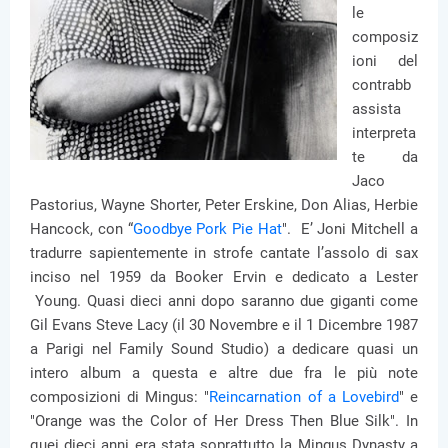
le
composiz
ioni del
contrabb
assista
interpreta
te da
Jaco
Pastorius, Wayne Shorter, Peter Erskine, Don Alias, Herbie
Hancock, con “
Goodbye Pork Pie Hat
". E’ Joni Mitchell a
tradurre sapientemente in strofe cantate l’assolo di sax
inciso nel 1959 da Booker Ervin e dedicato a Lester
Young. Quasi dieci anni dopo saranno due giganti come
Gil Evans Steve Lacy (il 30 Novembre e il 1 Dicembre 1987
a Parigi nel Family Sound Studio) a dedicare quasi un
intero album a questa e altre due fra le più note
composizioni di Mingus: "
Reincarnation of a Lovebird
" e
"Orange was the Color of Her Dress Then Blue Silk". In
quei dieci anni era stata soprattutto la Mingus Dynasty a