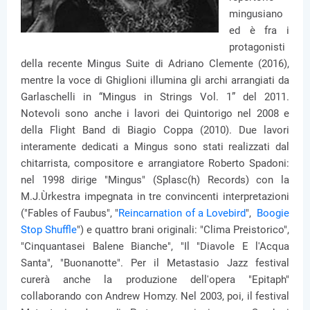
mingusiano
ed è fra i
protagonisti
della recente Mingus Suite di Adriano Clemente (2016),
mentre la voce di Ghiglioni illumina gli archi arrangiati da
Garlaschelli in “Mingus in Strings Vol. 1” del 2011.
Notevoli sono anche i lavori dei Quintorigo nel 2008 e
della Flight Band di Biagio Coppa (2010). Due lavori
interamente dedicati a Mingus sono stati realizzati dal
chitarrista, compositore e arrangiatore Roberto Spadoni:
nel 1998 dirige "Mingus" (Splasc(h) Records) con la
M.J.Ùrkestra impegnata in tre convincenti interpretazioni
("Fables of Faubus", "
Reincarnation of a Lovebird
",
Boogie
Stop Shuffle
") e quattro brani originali: "Clima Preistorico",
"Cinquantasei Balene Bianche", "Il "Diavole E l'Acqua
Santa", "Buonanotte". Per il Metastasio Jazz festival
curerà anche la produzione dell'opera "Epitaph"
collaborando con Andrew Homzy. Nel 2003, poi, il festival