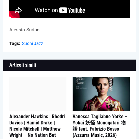
Alessio Surian
Tags:
Suoni Jazz
Articoli simili
Alexander Hawkins | Rhodri
Vanessa Tagliabue Yorke –
Davies | Hamid Drake |
Yōkai 妖怪 Monogatari 物
Nicole Mitchell | Matthew
語 feat. Fabrizio Bosso
Wright – No Nation But
(Azzurra Music, 2026)