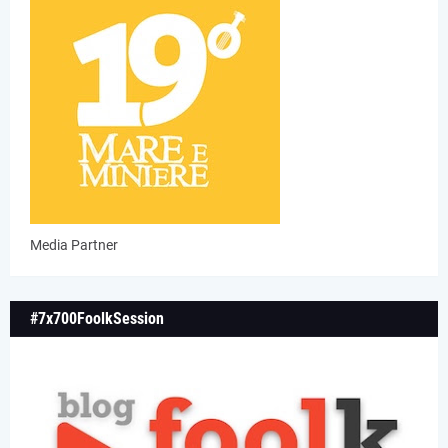
Media Partner
#7x700FoolkSession