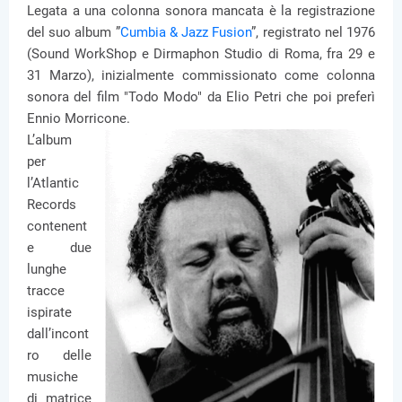
Legata a una colonna sonora mancata è la registrazione
del suo album ”
Cumbia & Jazz Fusion
”, registrato nel 1976
(Sound WorkShop e Dirmaphon Studio di Roma, fra 29 e
31 Marzo), inizialmente commissionato come colonna
sonora del film "Todo Modo" da Elio Petri che poi preferì
Ennio Morricone.
L’album
per
l’Atlantic
Records
contenent
e due
lunghe
tracce
ispirate
dall’incont
ro delle
musiche
di matrice