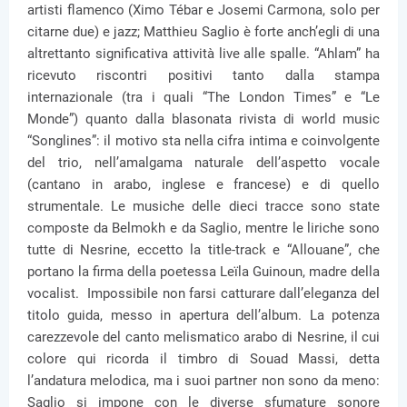
artisti flamenco (Ximo Tébar e Josemi Carmona, solo per
citarne due) e jazz; Matthieu Saglio è forte anch’egli di una
altrettanto significativa attività live alle spalle. “Ahlam” ha
ricevuto riscontri positivi tanto dalla stampa
internazionale (tra i quali “The London Times” e “Le
Monde”) quanto dalla blasonata rivista di world music
“Songlines”: il motivo sta nella cifra intima e coinvolgente
del trio, nell’amalgama naturale dell’aspetto vocale
(cantano in arabo, inglese e francese) e di quello
strumentale. Le musiche delle dieci tracce sono state
composte da Belmokh e da Saglio, mentre le liriche sono
tutte di Nesrine, eccetto la title-track e “Allouane”, che
portano la firma della poetessa Leïla Guinoun, madre della
vocalist. Impossibile non farsi catturare dall’eleganza del
titolo guida, messo in apertura dell’album. La potenza
carezzevole del canto melismatico arabo di Nesrine, il cui
colore qui ricorda il timbro di Souad Massi, detta
l’andatura melodica, ma i suoi partner non sono da meno:
Saglio si impone con le diverse sfumature sonore