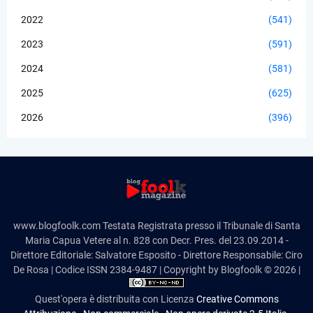
2022
(541)
2023
(591)
2024
(581)
2025
(625)
2026
(396)
www.blogfoolk.com Testata Registrata presso il Tribunale di Santa
Maria Capua Vetere al n. 828 con Decr. Pres. del 23.09.2014 -
Direttore Editoriale: Salvatore Esposito - Direttore Responsabile: Ciro
De Rosa | Codice ISSN 2384-9487 | Copyright by Blogfoolk © 2026 |
Quest'opera è distribuita con Licenza
Creative Commons