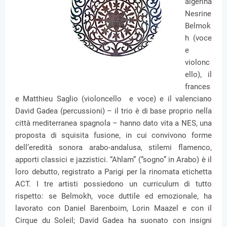
algerina
Nesrine
Belmok
h (voce
e
violonc
ello), il
frances
e Matthieu Saglio (violoncello e voce) e il valenciano
David Gadea (percussioni) – il trio è di base proprio nella
città mediterranea spagnola – hanno dato vita a NES, una
proposta di squisita fusione, in cui convivono forme
dell’eredità sonora arabo-andalusa, stilemi flamenco,
apporti classici e jazzistici. “Ahlam” (“sogno” in Arabo) è il
loro debutto, registrato a Parigi per la rinomata etichetta
ACT. I tre artisti possiedono un curriculum di tutto
rispetto: se Belmokh, voce duttile ed emozionale, ha
lavorato con Daniel Barenboim, Lorin Maazel e con il
Cirque du Soleil; David Gadea ha suonato con insigni