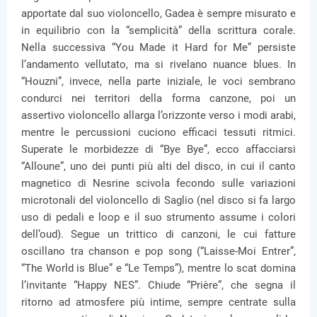
apportate dal suo violoncello, Gadea è sempre misurato e
in equilibrio con la “semplicità” della scrittura corale.
Nella successiva “You Made it Hard for Me” persiste
l’andamento vellutato, ma si rivelano nuance blues. In
“Houzni”, invece, nella parte iniziale, le voci sembrano
condurci nei territori della forma canzone, poi un
assertivo violoncello allarga l’orizzonte verso i modi arabi,
mentre le percussioni cuciono efficaci tessuti ritmici.
Superate le morbidezze di “Bye Bye”, ecco affacciarsi
“Alloune”, uno dei punti più alti del disco, in cui il canto
magnetico di Nesrine scivola fecondo sulle variazioni
microtonali del violoncello di Saglio (nel disco si fa largo
uso di pedali e loop e il suo strumento assume i colori
dell’oud). Segue un trittico di canzoni, le cui fatture
oscillano tra chanson e pop song (“Laisse-Moi Entrer”,
“The World is Blue” e “Le Temps”), mentre lo scat domina
l’invitante “Happy NES”. Chiude “Prière”, che segna il
ritorno ad atmosfere più intime, sempre centrate sulla