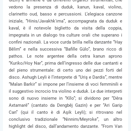
Gizin) e armene e da differenti organici strumentali, che
vedono la presenza di duduk, kanun, kaval, violino,
clarinetto oud, basso e percussioni. L’elegiaca canzone
iniziale, “Hinis/Javakhk'ima”, accompagnata da duduk e
kaval, è il notevole biglietto da visita della coppia,
impegnata in un dialogo tra culture orali che superano i
confini nazionali. La voce curda brilla nella danzante “Hay
Bêlim” e nella successiva “Bafille Gülo”, brano ricco di
pathos. Le note argentee della cetra kanun aprono
“Kuriko/Hoy Nar”, prima dell’ingresso delle due cantanti e
del pieno strumentale: di certo uno dei pezzi forti del
disco. Ashugh Leyli è l’interprete di “Uriş e Dardis”, mentre
“Malan Barkir” si impone per l’insieme di voci femminili e
il suggestivo incrocio tra violino e duduk. Le due interpreti
sono di nuovo insieme in “Kîlo”; si dividono per “Dêra
Axtamarê” (cantato da Dengbêj Gazin) e per “Ari Garip
Can” (qui il canto è di Aşik Leyli); si ritrovano nel
conclusivo tradizionale “Ninnim/Meyroke”, un altro
highlight del disco, dall’andamento danzante. “From Van