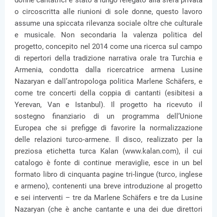
donne cantatrici è stato a lungo relegato alla sfera privata
o circoscritta alle riunioni di sole donne, questo lavoro
assume una spiccata rilevanza sociale oltre che culturale
e musicale. Non secondaria la valenza politica del
progetto, concepito nel 2014 come una ricerca sul campo
di repertori della tradizione narrativa orale tra Turchia e
Armenia, condotta dalla ricercatrice armena Lusine
Nazaryan e dall’antropologa politica Marlene Schäfers, e
come tre concerti della coppia di cantanti (esibitesi a
Yerevan, Van e Istanbul). Il progetto ha ricevuto il
sostegno finanziario di un programma dell’Unione
Europea che si prefigge di favorire la normalizzazione
delle relazioni turco-armene. Il disco, realizzato per la
preziosa etichetta turca Kalan (www.kalan.com), il cui
catalogo è fonte di continue meraviglie, esce in un bel
formato libro di cinquanta pagine tri-lingue (turco, inglese
e armeno), contenenti una breve introduzione al progetto
e sei interventi – tre da Marlene Schäfers e tre da Lusine
Nazaryan (che è anche cantante e una dei due direttori