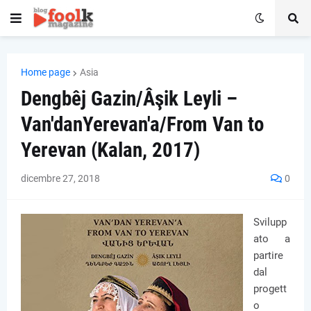
Home page
Asia
Dengbêj Gazin/Âşik Leyli –
Van'danYerevan'a/From Van to
Yerevan (Kalan, 2017)
dicembre 27, 2018
0
Svilupp
ato a
partire
dal
progett
o