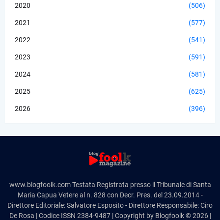
2020
(506)
2021
(577)
2022
(541)
2023
(591)
2024
(581)
2025
(625)
2026
(396)
www.blogfoolk.com Testata Registrata presso il Tribunale di Santa
Maria Capua Vetere al n. 828 con Decr. Pres. del 23.09.2014 -
Direttore Editoriale: Salvatore Esposito - Direttore Responsabile: Ciro
De Rosa | Codice ISSN 2384-9487 | Copyright by Blogfoolk © 2026 |