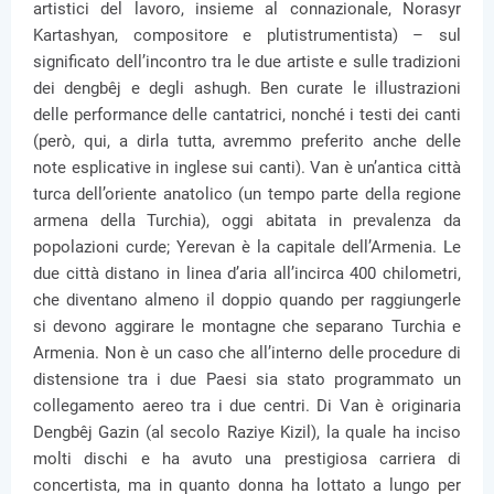
artistici del lavoro, insieme al connazionale, Norasyr
Kartashyan, compositore e plutistrumentista) – sul
significato dell’incontro tra le due artiste e sulle tradizioni
dei dengbêj e degli ashugh. Ben curate le illustrazioni
delle performance delle cantatrici, nonché i testi dei canti
(però, qui, a dirla tutta, avremmo preferito anche delle
note esplicative in inglese sui canti). Van è un’antica città
turca dell’oriente anatolico (un tempo parte della regione
armena della Turchia), oggi abitata in prevalenza da
popolazioni curde; Yerevan è la capitale dell’Armenia. Le
due città distano in linea d’aria all’incirca 400 chilometri,
che diventano almeno il doppio quando per raggiungerle
si devono aggirare le montagne che separano Turchia e
Armenia. Non è un caso che all’interno delle procedure di
distensione tra i due Paesi sia stato programmato un
collegamento aereo tra i due centri. Di Van è originaria
Dengbêj Gazin (al secolo Raziye Kizil), la quale ha inciso
molti dischi e ha avuto una prestigiosa carriera di
concertista, ma in quanto donna ha lottato a lungo per