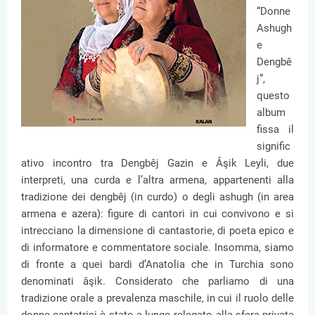
“Donne
Ashugh
e
Dengbê
j”,
questo
album
fissa il
signific
ativo incontro tra Dengbêj Gazin e Âşik Leyli, due
interpreti, una curda e l’altra armena, appartenenti alla
tradizione dei dengbêj (in curdo) o degli ashugh (in area
armena e azera): figure di cantori in cui convivono e si
intrecciano la dimensione di cantastorie, di poeta epico e
di informatore e commentatore sociale. Insomma, siamo
di fronte a quei bardi d’Anatolia che in Turchia sono
denominati âşik. Considerato che parliamo di una
tradizione orale a prevalenza maschile, in cui il ruolo delle