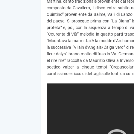
Martina, canto tradizionale proveniente dal reper
composto da Cavallero, il disco entra subito 
Quintino” proveniente da Balme, Valli di Lanz
del paese. Si prosegue prima con “La Diana” lega
profeta” e, poi, con la sequenza a tempo di val
“Courenta di Viù” melodia in quatto parti trasc
“Mountava la marmitta/A la modde d’Archamoura”
la successiva “Vilain d’Anglais/L’aiga verd” ci r
fleur dalys” brano molto diffuso in Val German
et rire rire” raccolta da Maurizio Oliva a Inver
poetico valzer a cinque tempi “Crepuscolar”
curatissimo e ricco di dettagli sulle fonti da cui