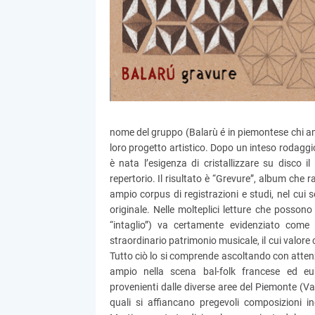
nome del gruppo (Balarù é in piemontese chi am
loro progetto artistico. Dopo un inteso rodaggio
è nata l’esigenza di cristallizzare su disco il
repertorio. Il risultato è “Grevure”, album che r
ampio corpus di registrazioni e studi, nel cui s
originale. Nelle molteplici letture che possono
“intaglio”) va certamente evidenziato come
straordinario patrimonio musicale, il cui valore
Tutto ciò lo si comprende ascoltando con attenz
ampio nella scena bal-folk francese ed eu
provenienti dalle diverse aree del Piemonte (Val
quali si affiancano pregevoli composizioni 