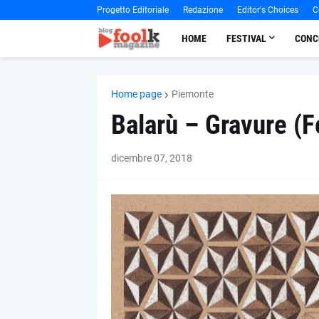
Progetto Editoriale
Redazione
Editor's Choices
C
HOME
FESTIVAL
CONC
Home page
Piemonte
Balarù – Gravure (F
dicembre 07, 2018