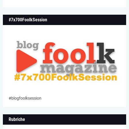
#7x700FoolkSession
#blogfoolksession
Rubriche