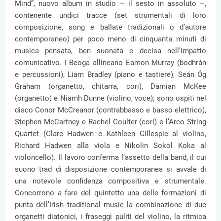
Mind”, nuovo album in studio – il sesto in assoluto –,
contenente undici tracce (set strumentali di loro
composizione, song e ballate tradizionali o d’autore
contemporaneo) per poco meno di cinquanta minuti di
musica pensata, ben suonata e decisa nell’impatto
comunicativo. I Beoga allineano Eamon Murray (bodhrán
e percussioni), Liam Bradley (piano e tastiere), Seán Óg
Graham (organetto, chitarra, cori), Damian McKee
(organetto) e Niamh Dunne (violino, voce); sono ospiti nel
disco Conor McCreanor (contrabbasso e basso elettrico),
Stephen McCartney e Rachel Coulter (cori) e l’Arco String
Quartet (Clare Hadwen e Kathleen Gillespie al violino,
Richard Hadwen alla viola e Nikolin Sokol Koka al
violoncello). Il lavoro conferma l’assetto della band, il cui
suono trad di disposizione contemporanea si avvale di
una notevole confidenza compositiva e strumentale.
Concorrono a fare del quintetto una delle formazioni di
punta dell’Irish traditional music la combinazione di due
organetti diatonici, i fraseggi puliti del violino, la ritmica