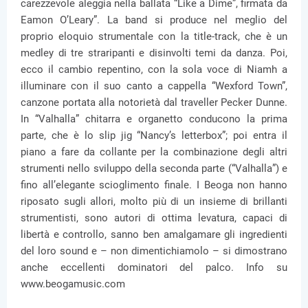
carezzevole aleggia nella ballata “Like a Dime”, firmata da
Eamon O’Leary”. La band si produce nel meglio del
proprio eloquio strumentale con la title-track, che è un
medley di tre straripanti e disinvolti temi da danza. Poi,
ecco il cambio repentino, con la sola voce di Niamh a
illuminare con il suo canto a cappella “Wexford Town”,
canzone portata alla notorietà dal traveller Pecker Dunne.
In “Valhalla” chitarra e organetto conducono la prima
parte, che è lo slip jig “Nancy’s letterbox”; poi entra il
piano a fare da collante per la combinazione degli altri
strumenti nello sviluppo della seconda parte (“Valhalla”) e
fino all’elegante scioglimento finale. I Beoga non hanno
riposato sugli allori, molto più di un insieme di brillanti
strumentisti, sono autori di ottima levatura, capaci di
libertà e controllo, sanno ben amalgamare gli ingredienti
del loro sound e – non dimentichiamolo – si dimostrano
anche eccellenti dominatori del palco. Info su
www.beogamusic.com