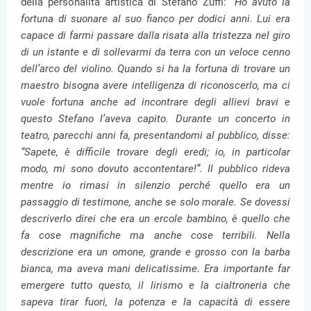
della personalità artistica di Stefano Zuffi:
“Ho avuto la
fortuna di suonare al suo fianco per dodici anni. Lui era
capace di farmi passare dalla risata alla tristezza nel giro
di un istante e di sollevarmi da terra con un veloce cenno
dell’arco del violino. Quando si ha la fortuna di trovare un
maestro bisogna avere intelligenza di riconoscerlo, ma ci
vuole fortuna anche ad incontrare degli allievi bravi e
questo Stefano l’aveva capito. Durante un concerto in
teatro, parecchi anni fa, presentandomi al pubblico, disse:
“Sapete, è difficile trovare degli eredi; io, in particolar
modo, mi sono dovuto accontentare!”. Il pubblico rideva
mentre io rimasi in silenzio perché quello era un
passaggio di testimone, anche se solo morale. Se dovessi
descriverlo direi che era un ercole bambino, è quello che
fa cose magnifiche ma anche cose terribili. Nella
descrizione era un omone, grande e grosso con la barba
bianca, ma aveva mani delicatissime. Era importante far
emergere tutto questo, il lirismo e la cialtroneria che
sapeva tirar fuori, la potenza e la capacità di essere