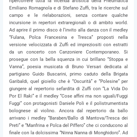
ripercorrere tutta la vicenda artistica della Pneumatica
Emiliano Romagnola e di Stefano Zuffi, tra le ricerche sul
campo e le rielaborazioni, senza contare qualche
incursione in repertori extraregionali o di ambito world.
Ad aprire il primo disco è l’invito alla danza con il medley
“Fulana, Polca Francesina e Tresca” proposti nella
versione velocizzata di Zuffi ed impreziositi con estratti
da un concerto con Canzoniere Contemporaneo. Si
prosegue con la bella squenza in cui brillano “Stoppa e
Vanna”, poesia musicata di Bruno Versari dedicata al
partigiano Guido Buscarini, primo caduto della Brigata
Garibaldi, quel gioiello che è “Oscurità” e “Polesine” per
giungere al repertorio sefardita di Zuffi con “La Vida Do
Por El Raki” e il medley “Cose affini ma non uguali/Fuggi
Fuggi” con protagonisti Daniele Poli e il polistrumentista
bolognese al violino. Ancora dal repertorio da ballo
arrivano i medley “Baraben/Ballo di Mantova/Tresca dei
Preti” e “Manfrina e Polca del Piffero” che ci conducono al
finale con la dolcissima “Ninna Nanna di Monghidoro”. Ad