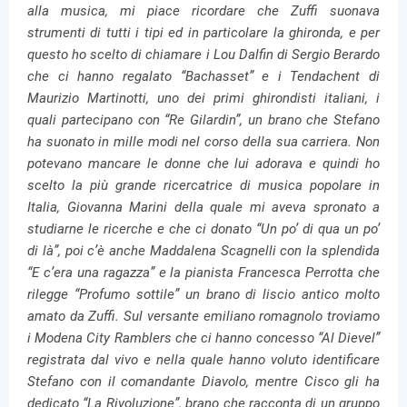
alla musica, mi piace ricordare che Zuffi suonava
strumenti di tutti i tipi ed in particolare la ghironda, e per
questo ho scelto di chiamare i Lou Dalfin di Sergio Berardo
che ci hanno regalato “Bachasset” e i Tendachent di
Maurizio Martinotti, uno dei primi ghirondisti italiani, i
quali partecipano con “Re Gilardin”, un brano che Stefano
ha suonato in mille modi nel corso della sua carriera. Non
potevano mancare le donne che lui adorava e quindi ho
scelto la più grande ricercatrice di musica popolare in
Italia, Giovanna Marini della quale mi aveva spronato a
studiarne le ricerche e che ci donato “Un po’ di qua un po’
di là”, poi c’è anche Maddalena Scagnelli con la splendida
“E c’era una ragazza” e la pianista Francesca Perrotta che
rilegge “Profumo sottile” un brano di liscio antico molto
amato da Zuffi. Sul versante emiliano romagnolo troviamo
i Modena City Ramblers che ci hanno concesso “Al Dievel”
registrata dal vivo e nella quale hanno voluto identificare
Stefano con il comandante Diavolo, mentre Cisco gli ha
dedicato “La Rivoluzione”, brano che racconta di un gruppo