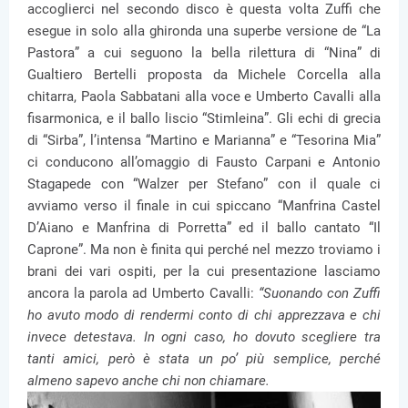
accoglierci nel secondo disco è questa volta Zuffi che
esegue in solo alla ghironda una superbe versione de “La
Pastora” a cui seguono la bella rilettura di “Nina” di
Gualtiero Bertelli proposta da Michele Corcella alla
chitarra, Paola Sabbatani alla voce e Umberto Cavalli alla
fisarmonica, e il ballo liscio “Stimleina”. Gli echi di grecia
di “Sirba”, l’intensa “Martino e Marianna” e “Tesorina Mia”
ci conducono all’omaggio di Fausto Carpani e Antonio
Stagapede con “Walzer per Stefano” con il quale ci
avviamo verso il finale in cui spiccano “Manfrina Castel
D’Aiano e Manfrina di Porretta” ed il ballo cantato “Il
Caprone”. Ma non è finita qui perché nel mezzo troviamo i
brani dei vari ospiti, per la cui presentazione lasciamo
ancora la parola ad Umberto Cavalli:
“Suonando con Zuffi
ho avuto modo di rendermi conto di chi apprezzava e chi
invece detestava. In ogni caso, ho dovuto scegliere tra
tanti amici, però è stata un po’ più semplice, perché
almeno sapevo anche chi non chiamare.