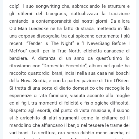
colpì il suo songwriting che, abbracciando le strutture e
gli stilemi del bluegrass, riattualizzava la tradizione
cantando la contemporaneità dei nostri giorni. Da allora
Old Man Luedecke ne ha fatto di strada, mettendo in fila
una corposa discografia tra cui spiccano certamente i più
recenti “Tender Is The Night” e “I NeverSang Before I
MetYou” usciti per la True North, etichetta canadese di
bandiera. A distanza di un anno da quest’ultimo lo
ritroviamo con “Domestic Eccentric”, album nel quale ha
raccolto quattordici brani, incisi nella sua casa nei boschi
della Nova Scotia, e con la partecipazione di Tim O’Brien.
Si tratta di una sorta di diario domestico che raccoglie le
esperienze di vita familiare, vissuta accanto alla moglie
ed ai figli, tra momenti di felicità e fisiologiche difficoltà.
Rispetto agli esordi, dal punto di vista musicale, il suono
si è arricchito di altri strumenti come la chitarre ed il
mandolino che affiancano il banjo nel tessere le trame dei
vari brani. La scrittura, ora senza dubbio meno acerba, ci