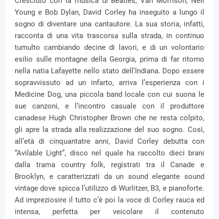
Cresciuto con la musica di Beatles, Van Morrison, Neil
Young e Bob Dylan, David Corley ha inseguito a lungo il
sogno di diventare una cantautore. La sua storia, infatti,
racconta di una vita trascorsa sulla strada, in continuo
tumulto cambiando decine di lavori, e di un volontario
esilio sulle montagne della Georgia, prima di far ritorno
nella natia Lafayette nello stato dell’Indiana. Dopo essere
sopravvissuto ad un infarto, arriva l’esperienza con i
Medicine Dog, una piccola band locale con cui suona le
sue canzoni, e l’incontro casuale con il produttore
canadese Hugh Christopher Brown che ne resta colpito,
gli apre la strada alla realizzazione del suo sogno. Così,
all’età di cinquantatre anni, David Corley debutta con
“Avilable Light”, disco nel quale ha raccolto dieci brani
dalla trama country folk, registrati tra il Canade e
Brooklyn, e caratterizzati da un sound elegante sound
vintage dove spicca l’utilizzo di Wurlitzer, B3, e pianoforte.
Ad impreziosire il tutto c’è poi la voce di Corley rauca ed
intensa, perfetta per veicolare il contenuto