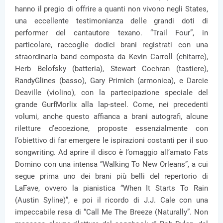
hanno il pregio di offrire a quanti non vivono negli States,
una eccellente testimonianza delle grandi doti di
performer del cantautore texano. “Trail Four”, in
particolare, raccoglie dodici brani registrati con una
straordinaria band composta da Kevin Carroll (chitarre),
Herb Belofsky (batteria), Stewart Cochran (tastiere),
RandyGlines (basso), Gary Primich (armonica), e Darcie
Deaville (violino), con la partecipazione speciale del
grande GurfMorlix alla lap-steel. Come, nei precedenti
volumi, anche questo affianca a brani autografi, alcune
riletture d’eccezione, proposte essenzialmente con
l’obiettivo di far emergere le ispirazioni costanti per il suo
songwriting. Ad aprire il disco è l’omaggio all’amato Fats
Domino con una intensa “Walking To New Orleans”, a cui
segue prima uno dei brani più belli del repertorio di
LaFave, ovvero la pianistica “When It Starts To Rain
(Austin Syline)”, e poi il ricordo di J.J. Cale con una
impeccabile resa di “Call Me The Breeze (Naturally”. Non