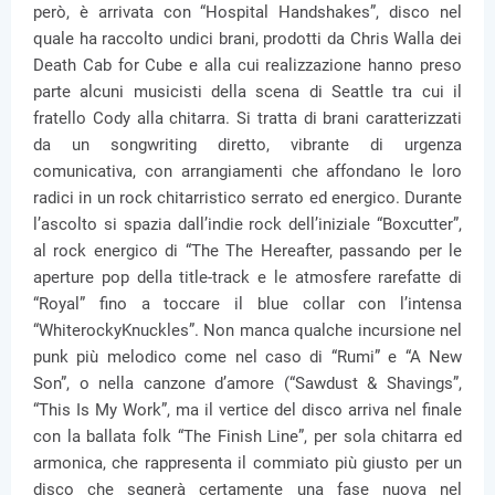
però, è arrivata con “Hospital Handshakes”, disco nel
quale ha raccolto undici brani, prodotti da Chris Walla dei
Death Cab for Cube e alla cui realizzazione hanno preso
parte alcuni musicisti della scena di Seattle tra cui il
fratello Cody alla chitarra. Si tratta di brani caratterizzati
da un songwriting diretto, vibrante di urgenza
comunicativa, con arrangiamenti che affondano le loro
radici in un rock chitarristico serrato ed energico. Durante
l’ascolto si spazia dall’indie rock dell’iniziale “Boxcutter”,
al rock energico di “The The Hereafter, passando per le
aperture pop della title-track e le atmosfere rarefatte di
“Royal” fino a toccare il blue collar con l’intensa
“WhiterockyKnuckles”. Non manca qualche incursione nel
punk più melodico come nel caso di “Rumi” e “A New
Son”, o nella canzone d’amore (“Sawdust & Shavings”,
“This Is My Work”, ma il vertice del disco arriva nel finale
con la ballata folk “The Finish Line”, per sola chitarra ed
armonica, che rappresenta il commiato più giusto per un
disco che segnerà certamente una fase nuova nel