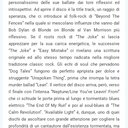
personalissimo delle sue ballate dai toni riflessivi ed
introspettivi. Ad aprire il disco è la title track, un raggio di
speranza, che ci introduce al folk-rock di “Beyond The
Fences” nella quale si mescolano influenze che vanno dal
Bob Dylan di Blonde on Blonde al Van Morrison più
riflessivo. Se il roots rock di “The Joke” si lascia
apprezzare per la sua carica energetica, le successive
“The Joke” e “Easy Mistake” ci rivelano una scrittura
originale ed allo stesso tempo radicata nella migliore
tradizione classic rock. Gli echi di soul che pervadono
“Dog Tales” fungono da perfetto apripista per dolce e
struggente “Unspoken Thing”, prima che irrompa la tetra
murder ballad “Lean”. Il vertice del disco arriva, però, verso
il finale con l’intensa “Neptune/Line You’ve Leavin’ From”
che ci schiude le porte prima al lungo e tormentato blues
elettrico “The End Of My Run” e poi al soul-blues di “The
Calm Revolution”. “Available Light” è, dunque, uno di quei
dischi da ascoltare con grande attenzione per cogliere la
profondità di un cantautore dall’esistenza tormentata, ma