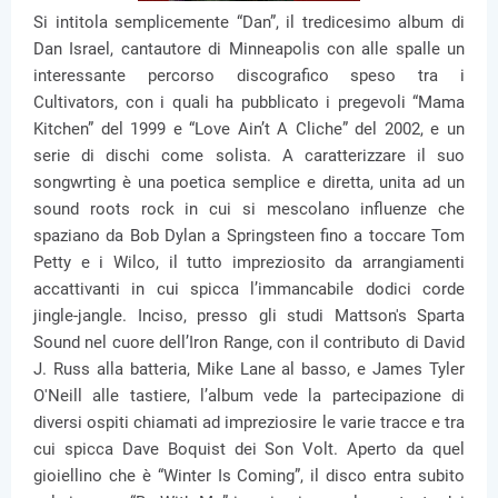
Si intitola semplicemente “Dan”, il tredicesimo album di
Dan Israel, cantautore di Minneapolis con alle spalle un
interessante percorso discografico speso tra i
Cultivators, con i quali ha pubblicato i pregevoli “Mama
Kitchen” del 1999 e “Love Ain’t A Cliche” del 2002, e un
serie di dischi come solista. A caratterizzare il suo
songwrting è una poetica semplice e diretta, unita ad un
sound roots rock in cui si mescolano influenze che
spaziano da Bob Dylan a Springsteen fino a toccare Tom
Petty e i Wilco, il tutto impreziosito da arrangiamenti
accattivanti in cui spicca l’immancabile dodici corde
jingle-jangle. Inciso, presso gli studi Mattson's Sparta
Sound nel cuore dell’Iron Range, con il contributo di David
J. Russ alla batteria, Mike Lane al basso, e James Tyler
O'Neill alle tastiere, l’album vede la partecipazione di
diversi ospiti chiamati ad impreziosire le varie tracce e tra
cui spicca Dave Boquist dei Son Volt. Aperto da quel
gioiellino che è “Winter Is Coming”, il disco entra subito