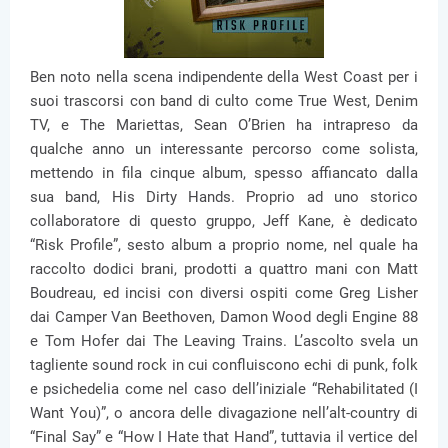
Ben noto nella scena indipendente della West Coast per i
suoi trascorsi con band di culto come True West, Denim
TV, e The Mariettas, Sean O’Brien ha intrapreso da
qualche anno un interessante percorso come solista,
mettendo in fila cinque album, spesso affiancato dalla
sua band, His Dirty Hands. Proprio ad uno storico
collaboratore di questo gruppo, Jeff Kane, è dedicato
“Risk Profile”, sesto album a proprio nome, nel quale ha
raccolto dodici brani, prodotti a quattro mani con Matt
Boudreau, ed incisi con diversi ospiti come Greg Lisher
dai Camper Van Beethoven, Damon Wood degli Engine 88
e Tom Hofer dai The Leaving Trains. L’ascolto svela un
tagliente sound rock in cui confluiscono echi di punk, folk
e psichedelia come nel caso dell’iniziale “Rehabilitated (I
Want You)”, o ancora delle divagazione nell’alt-country di
“Final Say” e “How I Hate that Hand”, tuttavia il vertice del