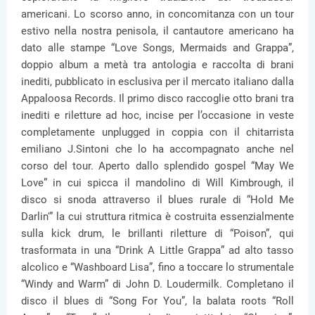
americani. Lo scorso anno, in concomitanza con un tour
estivo nella nostra penisola, il cantautore americano ha
dato alle stampe “Love Songs, Mermaids and Grappa”,
doppio album a metà tra antologia e raccolta di brani
inediti, pubblicato in esclusiva per il mercato italiano dalla
Appaloosa Records. Il primo disco raccoglie otto brani tra
inediti e riletture ad hoc, incise per l’occasione in veste
completamente unplugged in coppia con il chitarrista
emiliano J.Sintoni che lo ha accompagnato anche nel
corso del tour. Aperto dallo splendido gospel “May We
Love” in cui spicca il mandolino di Will Kimbrough, il
disco si snoda attraverso il blues rurale di “Hold Me
Darlin'” la cui struttura ritmica è costruita essenzialmente
sulla kick drum, le brillanti riletture di “Poison”, qui
trasformata in una “Drink A Little Grappa” ad alto tasso
alcolico e “Washboard Lisa”, fino a toccare lo strumentale
“Windy and Warm” di John D. Loudermilk. Completano il
disco il blues di “Song For You”, la balata roots “Roll