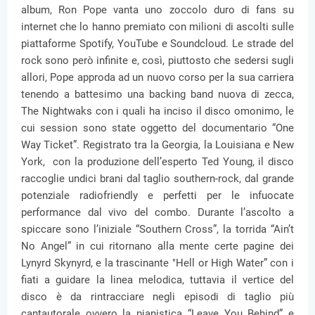
album, Ron Pope vanta uno zoccolo duro di fans su
internet che lo hanno premiato con milioni di ascolti sulle
piattaforme Spotify, YouTube e Soundcloud. Le strade del
rock sono però infinite e, così, piuttosto che sedersi sugli
allori, Pope approda ad un nuovo corso per la sua carriera
tenendo a battesimo una backing band nuova di zecca,
The Nightwaks con i quali ha inciso il disco omonimo, le
cui session sono state oggetto del documentario “One
Way Ticket”. Registrato tra la Georgia, la Louisiana e New
York, con la produzione dell’esperto Ted Young, il disco
raccoglie undici brani dal taglio southern-rock, dal grande
potenziale radiofriendly e perfetti per le infuocate
performance dal vivo del combo. Durante l’ascolto a
spiccare sono l’iniziale “Southern Cross”, la torrida “Ain’t
No Angel” in cui ritornano alla mente certe pagine dei
Lynyrd Skynyrd, e la trascinante "Hell or High Water” con i
fiati a guidare la linea melodica, tuttavia il vertice del
disco è da rintracciare negli episodi di taglio più
cantautorale ovvero la pianistica “Leave You Behind” e