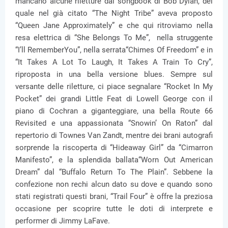
mancano alcune riletture dal songbook di Bob Dylan, del
quale nel già citato “The Night Tribe” aveva proposto
“Queen Jane Approximately” e che qui ritroviamo nella
resa elettrica di “She Belongs To Me”, nella struggente
“I’ll RememberYou”, nella serrata“Chimes Of Freedom” e in
“It Takes A Lot To Laugh, It Takes A Train To Cry”,
riproposta in una bella versione blues. Sempre sul
versante delle riletture, ci piace segnalare “Rocket In My
Pocket” dei grandi Little Feat di Lowell George con il
piano di Cochran a giganteggiare, una bella Route 66
Revisited e una appassionata “Snowin’ On Raton” dal
repertorio di Townes Van Zandt, mentre dei brani autografi
sorprende la riscoperta di “Hideaway Girl” da “Cimarron
Manifesto”, e la splendida ballata“Worn Out American
Dream” dal “Buffalo Return To The Plain”. Sebbene la
confezione non rechi alcun dato su dove e quando sono
stati registrati questi brani, “Trail Four” è offre la preziosa
occasione per scoprire tutte le doti di interprete e
performer di Jimmy LaFave.