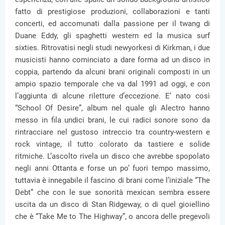
fatto di prestigiose produzioni, collaborazioni e tanti
concerti, ed accomunati dalla passione per il twang di
Duane Eddy, gli spaghetti western ed la musica surf
sixties. Ritrovatisi negli studi newyorkesi di Kirkman, i due
musicisti hanno cominciato a dare forma ad un disco in
coppia, partendo da alcuni brani originali composti in un
ampio spazio temporale che va dal 1991 ad oggi, e con
l’aggiunta di alcune riletture d’eccezione. E’ nato così
“School Of Desire”, album nel quale gli Alectro hanno
messo in fila undici brani, le cui radici sonore sono da
rintracciare nel gustoso intreccio tra country-western e
rock vintage, il tutto colorato da tastiere e solide
ritmiche. L’ascolto rivela un disco che avrebbe spopolato
negli anni Ottanta e forse un po’ fuori tempo massimo,
tuttavia è innegabile il fascino di brani come l’iniziale “The
Debt” che con le sue sonorità mexican sembra essere
uscita da un disco di Stan Ridgeway, o di quel gioiellino
che è “Take Me to The Highway”, o ancora delle pregevoli