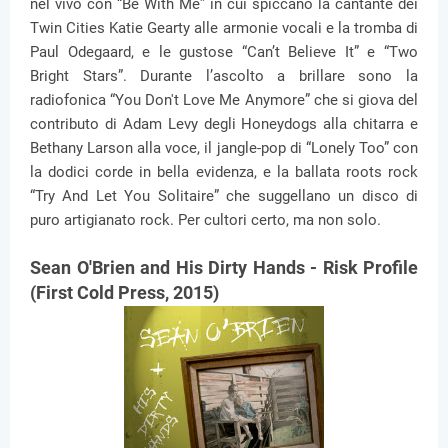
nel vivo con “Be With Me” in cui spiccano la cantante dei
Twin Cities Katie Gearty alle armonie vocali e la tromba di
Paul Odegaard, e le gustose “Can’t Believe It” e “Two
Bright Stars”. Durante l’ascolto a brillare sono la
radiofonica “You Don't Love Me Anymore” che si giova del
contributo di Adam Levy degli Honeydogs alla chitarra e
Bethany Larson alla voce, il jangle-pop di “Lonely Too” con
la dodici corde in bella evidenza, e la ballata roots rock
“Try And Let You Solitaire” che suggellano un disco di
puro artigianato rock. Per cultori certo, ma non solo.
Sean O'Brien and His Dirty Hands - Risk Profile
(First Cold Press, 2015)