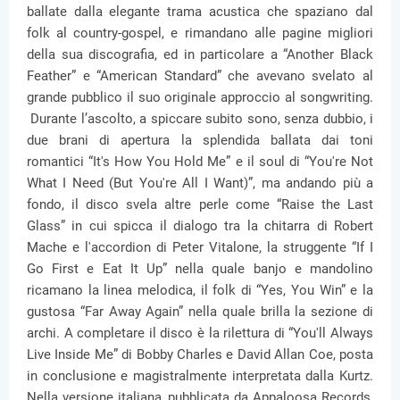
ballate dalla elegante trama acustica che spaziano dal
folk al country-gospel, e rimandano alle pagine migliori
della sua discografia, ed in particolare a “Another Black
Feather” e “American Standard” che avevano svelato al
grande pubblico il suo originale approccio al songwriting.
Durante l’ascolto, a spiccare subito sono, senza dubbio, i
due brani di apertura la splendida ballata dai toni
romantici “It's How You Hold Me” e il soul di “You're Not
What I Need (But You're All I Want)”, ma andando più a
fondo, il disco svela altre perle come “Raise the Last
Glass” in cui spicca il dialogo tra la chitarra di Robert
Mache e l'accordion di Peter Vitalone, la struggente “If I
Go First e Eat It Up” nella quale banjo e mandolino
ricamano la linea melodica, il folk di “Yes, You Win” e la
gustosa “Far Away Again” nella quale brilla la sezione di
archi. A completare il disco è la rilettura di “You'll Always
Live Inside Me” di Bobby Charles e David Allan Coe, posta
in conclusione e magistralmente interpretata dalla Kurtz.
Nella versione italiana, pubblicata da Appaloosa Records,