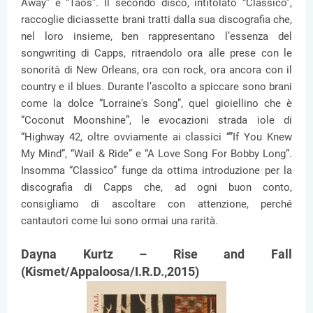
Away” e “Taos”. Il secondo disco, intitolato “Classico”,
raccoglie diciassette brani tratti dalla sua discografia che,
nel loro insieme, ben rappresentano l’essenza del
songwriting di Capps, ritraendolo ora alle prese con le
sonorità di New Orleans, ora con rock, ora ancora con il
country e il blues. Durante l’ascolto a spiccare sono brani
come la dolce “Lorraine's Song”, quel gioiellino che è
“Coconut Moonshine”, le evocazioni strada iole di
“Highway 42, oltre ovviamente ai classici “”If You Knew
My Mind”, “Wail & Ride” e “A Love Song For Bobby Long”.
Insomma “Classico” funge da ottima introduzione per la
discografia di Capps che, ad ogni buon conto,
consigliamo di ascoltare con attenzione, perché
cantautori come lui sono ormai una rarità.
Dayna Kurtz – Rise and Fall
(Kismet/Appaloosa/I.R.D.,2015)