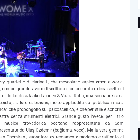
tory, quartetto di clarinetti, che mescolano sapientemente world,
 con un grande lavoro di scrittura e un accurata e ricca scelta di
abili. I finlandesi Jaako Laitinen & Vaara Raha, una simpaticissima
Lepistu); la loro esibizione, molto applaudita dal pubblico in sala
ica” che propongono sul palcoscenico, e che per stile e sonorità
ra senza strumenti elettrici. Grande gusto invece, per il trio
 la musica trovadorica occitana rappresentata da Sam
ppresentata da Ulaş Özdemir (bağlama, voce). Ma la vera gemma
ijan Chemirani, suonatore estremamente moderno e raffinato di