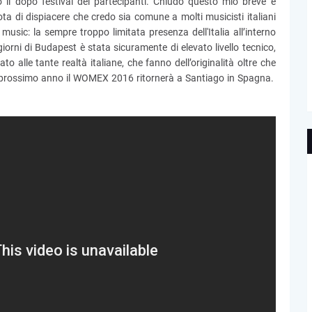
 il dopo festival dei partecipanti. Chiudo questo mio breve e
 di dispiacere che credo sia comune a molti musicisti italiani
usic: la sempre troppo limitata presenza dell'Italia all’interno
iorni di Budapest è stata sicuramente di elevato livello tecnico,
o alle tante realtà italiane, che fanno dell’originalità oltre che
l prossimo anno il WOMEX 2016 ritornerà a Santiago in Spagna.