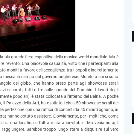
la più grande fiera espositiva della musica world mondiale. Ma è
re l’evento. Una piacevole casualità, visto che i partecipanti alla
to moniti a favore dell’accoglienza tra i popoli e indirettamente
ento messa in campo dal governo ungherese. Monito a cui si sono
i angolo del globo, che hanno preso parte agli showcase serali
pazi separati, tutti e tre sulle sponde del Danubio. I lavori degli
iamente popolari), è stata collocata all’interno del Balna. A poche
 il Palazzo della Arti, ha ospitato i circa 50 showcase serali dei
 alla perfezione con una raffica di concerti da 45 minuti ognuno, ai
i sera) hanno potuto assistere. E ovviamente, per i molti che, come
a tra una location e l’altra è stata inevitabile. Ma veniamo agli
 raggiungere. Sarebbe troppo lungo stare a disquisire sul vero