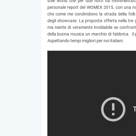
stile world che per due notti ha movimentato
personale report del WOMEX 2015, con una nota
che come me condividono la strada della folk m
degli showcase. La proposta offerta nella tre g
ma niente di veramente invidiabile se confrontat
della buona musica un marchio di fabbrica. I
Aspettando tempi migliori per noi italiani.