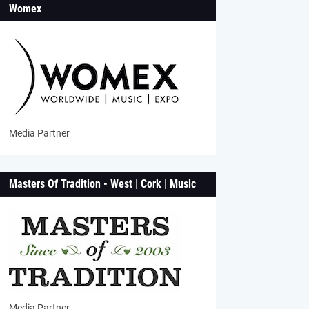
Womex
Media Partner
Masters Of Tradition - West | Cork | Music
Media Partner