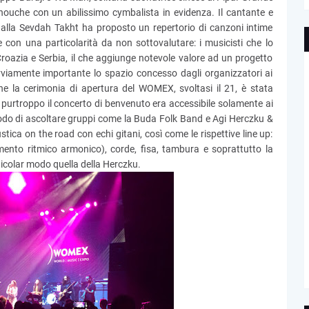
anouche con un abilissimo cymbalista in evidenza. Il cantante e
alla Sevdah Takht ha proposto un repertorio di canzoni intime
e con una particolarità da non sottovalutare: i musicisti che lo
zia e Serbia, il che aggiunge notevole valore ad un progetto
Ovviamente importante lo spazio concesso dagli organizzatori ai
e la cerimonia di apertura del WOMEX, svoltasi il 21, è stata
purtroppo il concerto di benvenuto era accessibile solamente ai
odo di ascoltare gruppi come la Buda Folk Band e Agi Herczku &
stica on the road con echi gitani, così come le rispettive line up:
amento ritmico armonico), corde, fisa, tambura e soprattutto la
rticolar modo quella della Herczku.