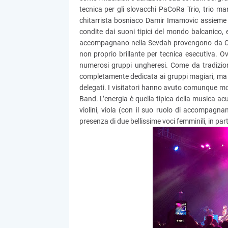
tecnica per gli slovacchi PaCoRa Trio, trio m
chitarrista bosniaco Damir Imamovic assieme 
condite dai suoni tipici del mondo balcanico, 
accompagnano nella Sevdah provengono da Croa
non proprio brillante per tecnica esecutiva. 
numerosi gruppi ungheresi. Come da tradizion
completamente dedicata ai gruppi magiari, ma 
delegati. I visitatori hanno avuto comunque m
Band. L’energia è quella tipica della musica acu
violini, viola (con il suo ruolo di accompagn
presenza di due bellissime voci femminili, in pa