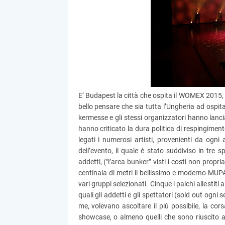
E’ Budapest la città che ospita il WOMEX 2015, 
bello pensare che sia tutta l’Ungheria ad ospita
kermesse e gli stessi organizzatori hanno lancia
hanno criticato la dura politica di respingim
legati i numerosi artisti, provenienti da ogn
dell’evento, il quale è stato suddiviso in tre s
addetti, ("l’area bunker” visti i costi non propr
centinaia di metri il bellissimo e moderno MUPA,
vari gruppi selezionati. Cinque i palchi allestiti
quali gli addetti e gli spettatori (sold out ogn
me, volevano ascoltare il più possibile, la cors
showcase, o almeno quelli che sono riuscito a