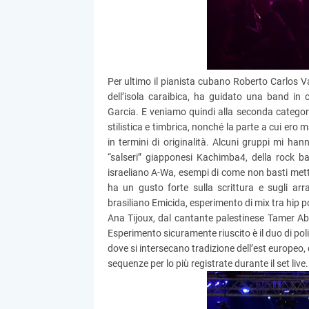
Per ultimo il pianista cubano Roberto Carlos Va
dell’isola caraibica, ha guidato una band in 
Garcia. E veniamo quindi alla seconda categori
stilistica e timbrica, nonché la parte a cui ero
in termini di originalità. Alcuni gruppi mi hann
“salseri” giapponesi Kachimba4, della rock ba
israeliano A-Wa, esempi di come non basti mette
ha un gusto forte sulla scrittura e sugli arr
brasiliano Emicida, esperimento di mix tra hip po
Ana Tijoux, dal cantante palestinese Tamer Ab
Esperimento sicuramente riuscito è il duo di po
dove si intersecano tradizione dell’est europeo, c
sequenze per lo più registrate durante il set liv