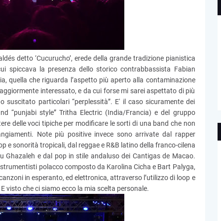
ldés detto ‘Cucurucho’, erede della grande tradizione pianistica
cui spiccava la presenza dello storico contrabbassista Fabian
a, quella che riguarda l’aspetto più aperto alla contaminazione
 maggiormente interessato, e da cui forse mi sarei aspettato di più
o suscitato particolari “perplessità”. E' il caso sicuramente dei
nd “punjabi style” Tritha Electric (India/Francia) e del gruppo
re delle voci tipiche per modificare le sorti di una band che non
angiamenti. Note più positive invece sono arrivate dal rapper
p e sonorità tropicali, dal reggae e R&B latino della franco-cilena
u Ghazaleh e dal pop in stile andaluso dei Cantigas de Macao.
listrumentisti polacco composto da Karolina Cicha e Bart Palyga,
anzoni in esperanto, ed elettronica, attraverso l’utilizzo di loop e
e. E visto che ci siamo ecco la mia scelta personale.