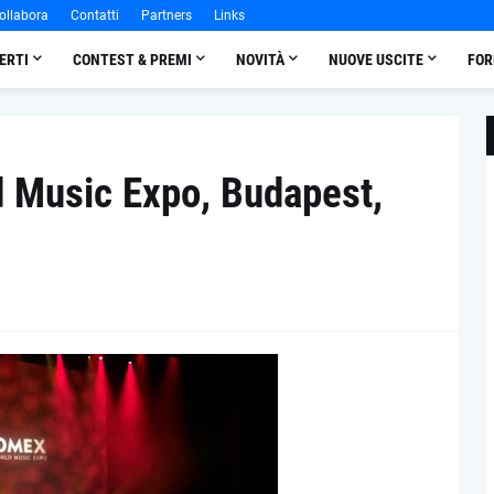
ollabora
Contatti
Partners
Links
ERTI
CONTEST & PREMI
NOVITÀ
NUOVE USCITE
FOR
 Music Expo, Budapest,