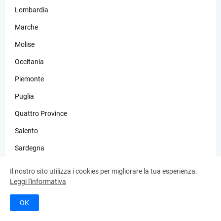
Lombardia
Marche
Molise
Occitania
Piemonte
Puglia
Quattro Province
Salento
Sardegna
Sicilia
Il nostro sito utilizza i cookies per migliorare la tua esperienza.
Leggi l'informativa
Toscana
Trentino Alto Adige
OK
Umbria