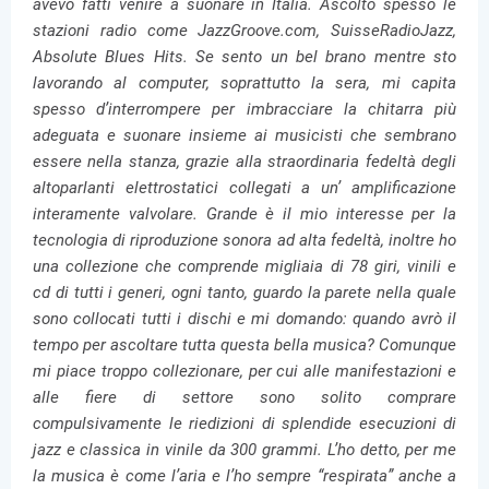
avevo fatti venire a suonare in Italia. Ascolto spesso le
stazioni radio come JazzGroove.com, SuisseRadioJazz,
Absolute Blues Hits. Se sento un bel brano mentre sto
lavorando al computer, soprattutto la sera, mi capita
spesso d’interrompere per imbracciare la chitarra più
adeguata e suonare insieme ai musicisti che sembrano
essere nella stanza, grazie alla straordinaria fedeltà degli
altoparlanti elettrostatici collegati a un’ amplificazione
interamente valvolare.
Grande è il mio interesse per la
tecnologia di riproduzione sonora ad alta fedeltà, inoltre ho
una collezione che comprende migliaia di 78 giri, vinili e
cd di tutti i generi, ogni tanto, guardo la parete nella quale
sono collocati tutti i dischi e mi domando: quando avrò il
tempo per ascoltare tutta questa bella musica? Comunque
mi piace troppo collezionare, per cui alle manifestazioni e
alle fiere di settore sono solito comprare
compulsivamente le riedizioni di splendide esecuzioni di
jazz e classica in vinile da 300 grammi. L’ho detto, per me
la musica è come l’aria e l’ho sempre “respirata” anche a