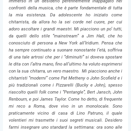
immerso in un desiderio perennemente inappagato nei
confronti della musica, che è parte fondamentale di tutta
la mia esistenza. Da adolescente ho iniziato come
chitarrista, da allora ho la sei corde nel cuore, per cui
adoro ascoltare i grandi maestri. Mi piacciono un po’ tutti,
da quelli dello stile “mainstream” a Jim Hall, che ho
conosciuto di persona a New York all’Iridium. Pensa che
ha sempre continuato a suonare nonostante l’età, soffriva
di una tale artrosi che per i “diminuiti” si doveva spostare
le dita con l’altra mano, fino all’ultimo ha voluto esprimersi
con la sua chitarra, un vero maestro. Mi piacciono anche i
chitarristi “moderni” come Pat Metheny o John Scofield e i
più tradizionali come i Pizzarelli (Bucky e John), spesso
riascolto quelli folk come i “Pentangle”, Bert Jansch, John
Renbourn, e poi James Taylor.
Come ho detto, di frequente
mi reco a Roma, dove vivo in un monolocale. Sono
praticamente vicino di casa di Lino Patruno, il quale
volentieri mi trasmette i suoi segreti musicali. Desidero
farmi insegnare uno standard la settimana: ora sono alle