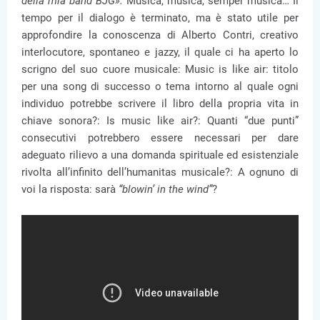
della mia band BJG
».
Musica, musica, semper musica… Il
tempo per il dialogo è terminato, ma è stato utile per
approfondire la conoscenza di Alberto Contri, creativo
interlocutore, spontaneo e jazzy, il quale ci ha aperto lo
scrigno del suo cuore musicale: Music is like air: titolo
per una song di successo o tema intorno al quale ogni
individuo potrebbe scrivere il libro della propria vita in
chiave sonora?: Is music like air?: Quanti “due punti”
consecutivi potrebbero essere necessari per dare
adeguato rilievo a una domanda spirituale ed esistenziale
rivolta all’infinito dell’humanitas musicale?: A ognuno di
voi la risposta: sarà
“blowin’ in the wind”
?