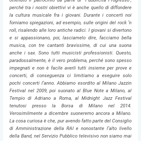
ottenuto il patrocinio da parte di “Pubblicità Progresso”,
perché tra i nostri obiettivi vi è anche quello di diffondere
la cultura musicale fra i giovani. Durante i concerti noi
forniamo spiegazioni, ad esempio, sulle origini del rock ’n
roll, risalendo alle loro antiche radici. I giovani si divertono
e si appassionano, poi, lasciamelo dire, facciamo bella
musica, con tre cantanti bravissime, di cui una suona
anche i sax. Sono tutti musicisti professionisti. Questo,
paradossalmente, è il vero problema, perché sono spesso
impegnati e non è facile averli tutti insieme per prove e
concerti, di conseguenza ci limitiamo a eseguire solo
pochi concerti l’anno. Abbiamo esordito al Milano Jazzin
Festival nel 2009, poi suonato al Blue Note a Milano, al
Tempio di Adriano a Roma, al Midnight Jazz Festival
tenutosi presso la Borsa di Milano nel 2014.
Verosimilmente a dicembre suoneremo ancora a Milano.
La cosa curiosa è che, pur avendo fatto parte del Consiglio
di Amministrazione della RAI e nonostante l’alto livello
della Band, nel Servizio Pubblico televisivo non siamo mai