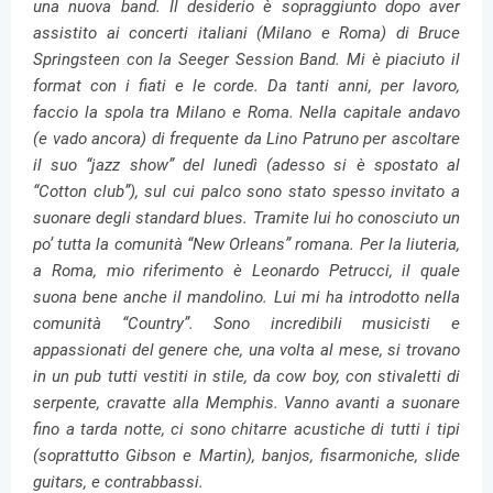
una nuova band. Il desiderio è sopraggiunto dopo aver
assistito ai concerti italiani (Milano e Roma) di Bruce
Springsteen con la Seeger Session Band. Mi è piaciuto il
format con i fiati e le corde. Da tanti anni, per lavoro,
faccio la spola tra Milano e Roma. Nella capitale andavo
(e vado ancora) di frequente da Lino Patruno per ascoltare
il suo “jazz show” del lunedì (adesso si è spostato al
“Cotton club”), sul cui palco sono stato spesso invitato a
suonare degli standard blues. Tramite lui ho conosciuto un
po’ tutta la comunità “New Orleans” romana. Per la liuteria,
a Roma, mio riferimento è Leonardo Petrucci, il quale
suona bene anche il mandolino. Lui mi ha introdotto nella
comunità “Country”. Sono incredibili musicisti e
appassionati del genere che, una volta al mese, si trovano
in un pub tutti vestiti in stile, da cow boy, con stivaletti di
serpente, cravatte alla Memphis. Vanno avanti a suonare
fino a tarda notte, ci sono chitarre acustiche di tutti i tipi
(soprattutto Gibson e Martin), banjos, fisarmoniche, slide
guitars, e contrabbassi.