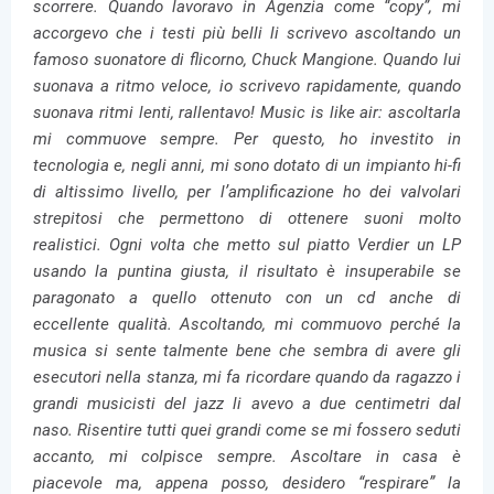
scorrere. Quando lavoravo in Agenzia come “copy”, mi
accorgevo che i testi più belli li scrivevo ascoltando un
famoso suonatore di flicorno, Chuck Mangione. Quando lui
suonava a ritmo veloce, io scrivevo rapidamente, quando
suonava ritmi lenti, rallentavo! Music is like air: ascoltarla
mi commuove sempre. Per questo, ho investito in
tecnologia e, negli anni, mi sono dotato di un impianto hi-fi
di altissimo livello, per l’amplificazione ho dei valvolari
strepitosi che permettono di ottenere suoni molto
realistici. Ogni volta che metto sul piatto Verdier un LP
usando la puntina giusta, il risultato è insuperabile se
paragonato a quello ottenuto con un cd anche di
eccellente qualità. Ascoltando, mi commuovo perché la
musica si sente talmente bene che sembra di avere gli
esecutori nella stanza, mi fa ricordare quando da ragazzo i
grandi musicisti del jazz li avevo a due centimetri dal
naso. Risentire tutti quei grandi come se mi fossero seduti
accanto, mi colpisce sempre. Ascoltare in casa è
piacevole ma, appena posso, desidero “respirare” la