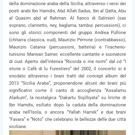
della dominazione araba della Sicilia, attraverso i versi dei
poeti arabi Ibn Hamdis, Abd Allah Sadus, Ibn al Qatta, Abu
al Quasim abd al Rahman. Al fianco di Salmieri (sax
soprano, clarinetto, ney, baglama, tambur, percussioni), ci
sono gli storici componenti del gruppo Andrea Pullone
(chitarra classica, oud), Maurizio Perrone (contrabbasso),
Maurizio Catania (percussioni, batteria) e l’iracheno-
tunisino Marwan Samer, eccellente cantante e suonatore
di oud. Aperto dall’intensa “Ricorda o me nomi” dal cd “I
storie o Cafè di lu Furestiero” del 2002, il concerto si è
snodato attraverso i brani tratti dal concept album del
2013 “Sicilia Araba”, proponendone alcuni dei brani più
significativi come il canto di accoglienza “Assalamu
Alaikum”, la nostalgica “Dakartu Siqilliyata” su liriche di
Ibn Hamdis, esiliato dopo la caduta della dominazione
araba nell’Isola, o ancora “Yallah Harrek” e due brani
“Favara” e “Noto” che celebrano le bellezze delle due città
siciliane.