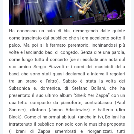
Ha concesso un paio di bis, riemergendo dalle quinte
come trascinato dal pubblico che si era accalcato sotto il
palco. Ma poi si è fermato perentorio, inchinandosi più
volte e lanciando baci di congedo. Senza dire una parola,
come lungo tutto il concerto (se si esclude una nota sul
suo amico Sergio Piazzoli e i nomi dei musicisti della
band, che sono stati quasi declamati a intervalli regolari
tra un brano e l’altro). Sabato è stata la volta dei
Subsonica e, domenica, di Stefano Bollani, che ha
presentato il suo ultimo album “Sheik Yer Zappa” con un
quartetto composto da pianoforte, contrabbasso (Paul
Santner), xilofono (Jason Adasiewicz) e batteria (Jim
Black). Come ci ha ormai abituati (anche in tv), Bollani ha
intrattenuto il pubblico non solo con le musiche proposte
(i brani di Zappa smembrati e riorganizzati, tutti