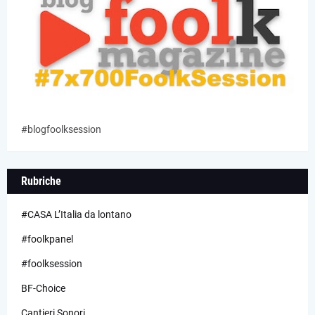
#blogfoolksession
Rubriche
#CASA L’Italia da lontano
#foolkpanel
#foolksession
BF-Choice
Cantieri Sonori