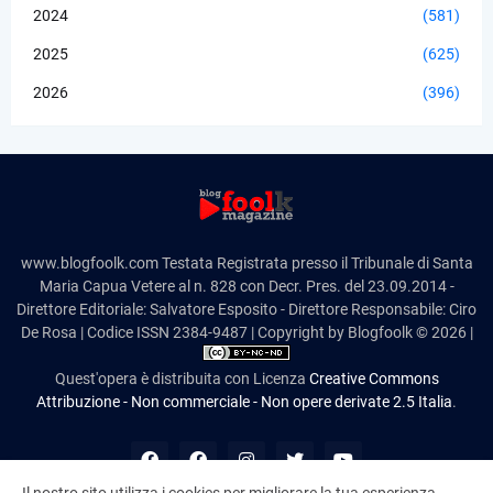
2024
(581)
2025
(625)
2026
(396)
www.blogfoolk.com Testata Registrata presso il Tribunale di Santa
Maria Capua Vetere al n. 828 con Decr. Pres. del 23.09.2014 -
Direttore Editoriale: Salvatore Esposito - Direttore Responsabile: Ciro
De Rosa | Codice ISSN 2384-9487 | Copyright by Blogfoolk © 2026 |
Quest'opera è distribuita con Licenza
Creative Commons
Attribuzione - Non commerciale - Non opere derivate 2.5 Italia
.