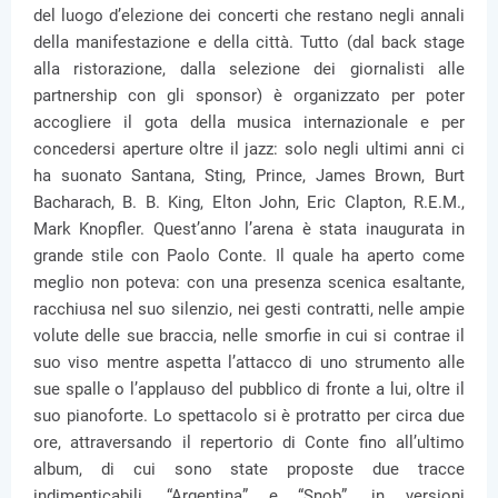
del luogo d’elezione dei concerti che restano negli annali
della manifestazione e della città. Tutto (dal back stage
alla ristorazione, dalla selezione dei giornalisti alle
partnership con gli sponsor) è organizzato per poter
accogliere il gota della musica internazionale e per
concedersi aperture oltre il jazz: solo negli ultimi anni ci
ha suonato Santana, Sting, Prince, James Brown, Burt
Bacharach, B. B. King, Elton John, Eric Clapton, R.E.M.,
Mark Knopfler. Quest’anno l’arena è stata inaugurata in
grande stile con Paolo Conte. Il quale ha aperto come
meglio non poteva: con una presenza scenica esaltante,
racchiusa nel suo silenzio, nei gesti contratti, nelle ampie
volute delle sue braccia, nelle smorfie in cui si contrae il
suo viso mentre aspetta l’attacco di uno strumento alle
sue spalle o l’applauso del pubblico di fronte a lui, oltre il
suo pianoforte. Lo spettacolo si è protratto per circa due
ore, attraversando il repertorio di Conte fino all’ultimo
album, di cui sono state proposte due tracce
indimenticabili, “Argentina” e “Snob”, in versioni