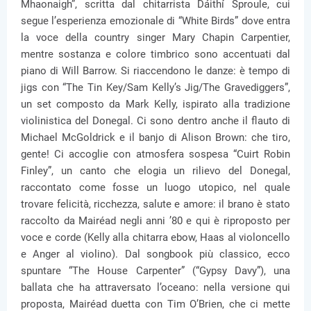
Mhaonaigh”, scritta dal chitarrista Dáithí Sproule, cui
segue l’esperienza emozionale di “White Birds” dove entra
la voce della country singer Mary Chapin Carpentier,
mentre sostanza e colore timbrico sono accentuati dal
piano di Will Barrow. Si riaccendono le danze: è tempo di
jigs con “The Tin Key/Sam Kelly’s Jig/The Gravediggers”,
un set composto da Mark Kelly, ispirato alla tradizione
violinistica del Donegal. Ci sono dentro anche il flauto di
Michael McGoldrick e il banjo di Alison Brown: che tiro,
gente! Ci accoglie con atmosfera sospesa “Cuirt Robin
Finley”, un canto che elogia un rilievo del Donegal,
raccontato come fosse un luogo utopico, nel quale
trovare felicità, ricchezza, salute e amore: il brano è stato
raccolto da Mairéad negli anni ’80 e qui è riproposto per
voce e corde (Kelly alla chitarra ebow, Haas al violoncello
e Anger al violino). Dal songbook più classico, ecco
spuntare “The House Carpenter” (“Gypsy Davy”), una
ballata che ha attraversato l’oceano: nella versione qui
proposta, Mairéad duetta con Tim O’Brien, che ci mette