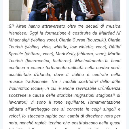
Gli Altan hanno attraversato oltre tre decadi di musica
irlandese. Oggi la formazione è costituita da Mairéad Ní
Mhaonaigh (violino, voce), Ciarán Curran (bouzouki), Ciarán
Tourish (violino, viola, whistle, low whistle, voce), Dáithí
Sproule (chitarra, voce), Mark Kelly (chitarra, voce), Martin
Tourish (fisarmonica, tastieree). Musicalmente la band
continua a essere fortemente radicata nella contea nord-
occidentale d’Irlanda, dove il violino è centrale nella
musica tradizionale. Tra i moduli costitutivi dello stile
violinistico locale, in cui è anche ravvisabile un’influenza
scozzese a causa delle storiche migrazioni stagionali di
lavoratori, vi sono il tono squillante, l’ornamentazione
affidata all’archeggio che si concreta in colpi singoli e
veloci, lo staccato rapido con cambi di direzione nota per
nota, nonché rapide terzine che sostituiscono nella quasi