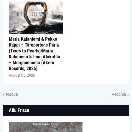
Maria Kalaniemi & Pekko
Käppi – Täreportens Pärla
(Tears to Pearls)/Maria
Kalaniemi &Timo Alakotila
– Morgondimma (Åkerö
Records, 2026)
August 05, 2026
Nuova
Vecchia
Allu Friscu