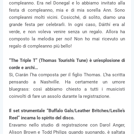
compleanno. Era nel Donegal e lo abbiamo invitato alla
festa di compleanno, mia e di mia sorella Ann. Sono
compleanni molti vicini. Cosicché, di solito, diamo una
grande festa per celebrarli. In ogni caso, Dáithí era al
verde, e non voleva venire senza un regalo. Allora ha
composto la melodia per noi! Non ho mai ricevuto un
regalo di compleanno più bello!
“The Triple T” (Thomas Tourish’s Tune) è un’esplosione di
corde e archi…
Sì, Ciarán l’ha composta per il figlio Thomas. L’ha scritta
pensando a Nashville. Ha certamente un umore
bluegrass: così abbiamo chiesto a tutti i musicisti
coinvolti di fare un assolo durante la registrazione.
Il set strumentale “Buffalo Gals/Leather Britches/Leslie’s
Reel” incarna lo spirito del disco.
Eravamo nello studio di registrazione con Darol Anger,
Alison Brown e Todd Philips quando suonando, è saltata