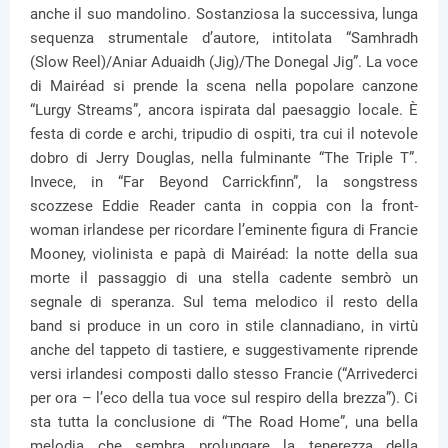
anche il suo mandolino. Sostanziosa la successiva, lunga
sequenza strumentale d’autore, intitolata “Samhradh
(Slow Reel)/Aniar Aduaidh (Jig)/The Donegal Jig”. La voce
di Mairéad si prende la scena nella popolare canzone
“Lurgy Streams”, ancora ispirata dal paesaggio locale. È
festa di corde e archi, tripudio di ospiti, tra cui il notevole
dobro di Jerry Douglas, nella fulminante “The Triple T”.
Invece, in “Far Beyond Carrickfinn”, la songstress
scozzese Eddie Reader canta in coppia con la front-
woman irlandese per ricordare l’eminente figura di Francie
Mooney, violinista e papà di Mairéad: la notte della sua
morte il passaggio di una stella cadente sembrò un
segnale di speranza. Sul tema melodico il resto della
band si produce in un coro in stile clannadiano, in virtù
anche del tappeto di tastiere, e suggestivamente riprende
versi irlandesi composti dallo stesso Francie (“Arrivederci
per ora – l’eco della tua voce sul respiro della brezza”). Ci
sta tutta la conclusione di “The Road Home”, una bella
melodia che sembra prolungare la tenerezza della