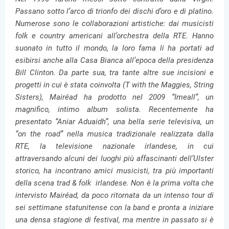
Passano sotto l’arco di trionfo dei dischi d’oro e di platino.
Numerose sono le collaborazioni artistiche: dai musicisti
folk e country americani all’orchestra della RTE. Hanno
suonato in tutto il mondo, la loro fama li ha portati ad
esibirsi anche alla Casa Bianca all’epoca della presidenza
Bill Clinton. Da parte sua, tra tante altre sue incisioni e
progetti in cui è stata coinvolta (T with the Maggies, String
Sisters), Mairéad ha prodotto nel 2009 “Imeall”, un
magnifico, intimo album solista. Recentemente ha
presentato “Aniar Aduaidh”, una bella serie televisiva, un
“on the road” nella musica tradizionale realizzata dalla
RTE, la televisione nazionale irlandese, in cui
attraversando alcuni dei luoghi più affascinanti dell’Ulster
storico, ha incontrano amici musicisti, tra più importanti
della scena trad & folk irlandese. Non è la prima volta che
intervisto Mairéad, da poco ritornata da un intenso tour di
sei settimane statunitense con la band e pronta a iniziare
una densa stagione di festival, ma mentre in passato si è