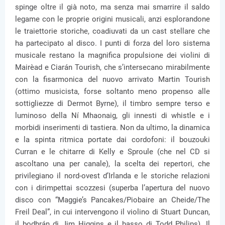
spinge oltre il già noto, ma senza mai smarrire il saldo
legame con le proprie origini musicali, anzi esplorandone
le traiettorie storiche, coadiuvati da un cast stellare che
ha partecipato al disco. I punti di forza del loro sistema
musicale restano la magnifica propulsione dei violini di
Mairèad e Ciarán Tourish, che s’intersecano mirabilmente
con la fisarmonica del nuovo arrivato Martin Tourish
(ottimo musicista, forse soltanto meno propenso alle
sottigliezze di Dermot Byrne), il timbro sempre terso e
luminoso della Ní Mhaonaig, gli innesti di whistle e i
morbidi inserimenti di tastiera. Non da ultimo, la dinamica
e la spinta ritmica portate dai cordofoni: il bouzouki
Curran e le chitarre di Kelly e Sproule (che nel CD si
ascoltano una per canale), la scelta dei repertori, che
privilegiano il nord-ovest d’Irlanda e le storiche relazioni
con i dirimpettai scozzesi (superba l’apertura del nuovo
disco con “Maggie’s Pancakes/Piobaire an Cheide/The
Freil Deal”, in cui intervengono il violino di Stuart Duncan,
il bodhrán di Jim Higgins e il basso di Todd Philips). Il