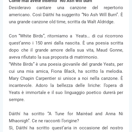
Come mai avete inserito “No Ash will burn”
Desideravo cantare una canzone del repertorio
americano. Così Dáithí ha suggerito “No Ash Will Burn”. È
una grande canzone old time, scritta da Walt Aldridge.
Con “White Birds”, ritorniamo a Yeats… di cui ricorrono
quest’anno i 150 anni dalla nascita. È una poesia scritta
dopo che il grande amore della sua vita, Maud Gonne,
aveva rifiutato la sua proposta di matrimonio.
“White Birds” è una poesia giovanile del grande Yeats, per
cui una mia amica, Fiona Black, ha scritto la melodia.
Mary Chapin Carpentier si unisce a noi nella canzone. È
incantevole. Adoro la bellezza delle liriche: l’opera di
Yeats è immortale e il suo linguaggio poetico durerà per
sempre.
Dáithí ha scritto “A Tune for Mairéad and Anna Ni
Mhaonigh”. Ce ne racconti l’origine?
Sì, Dáithí ha scritto quest’aria in occasione del nostro