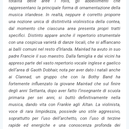
totalità delle aree i rolls, gli abbellimenti che
rappresentano la principale forma di ornamentazione della
musica irlandese. In realtà, neppure è corretto proporre
una nozione unica di distintività violinistica della contea,
dal momento che ciascuna area presenta propri tratti
specifici. Distinto appare anche il repertorio strumentale
con una cospicua varietà di danze locali, che si affiancano
ai balli comuni nel resto d’Irlanda. Mairéad ha avuto in suo
padre Francie il suo maestro. Dalla famiglia e dai vicini ha
appreso parte del vasto repertorio vocale inglese e gaelico
dell’area di Gaoth Dobhair, nota per aver dato i natali anche
ai Clannad, un gruppo che con la Bothy Band ha
fortemente influenzato la giovane Mairéad che sul finire
degli anni Settanta, dopo aver fatto l’insegnante di scuola
primaria per sei anni, si buttò definitivamente nella
musica, dando vita con Frankie agli Altan. La violinista,
voce di rara limpidezza, possiede uno stile aggressivo,
soprattutto per l’uso dell’archetto, con l’uso di terzine
rapide ed energiche e una conoscenza profonda dei