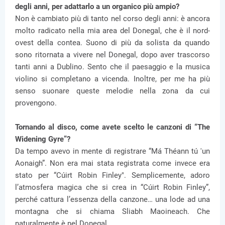
degli anni, per adattarlo a un organico più ampio?
Non è cambiato più di tanto nel corso degli anni: è ancora
molto radicato nella mia area del Donegal, che è il nord-
ovest della contea. Suono di più da solista da quando
sono ritornata a vivere nel Donegal, dopo aver trascorso
tanti anni a Dublino. Sento che il paesaggio e la musica
violino si completano a vicenda. Inoltre, per me ha più
senso suonare queste melodie nella zona da cui
provengono.
Tornando al disco, come avete scelto le canzoni di “The
Widening Gyre”?
Da tempo avevo in mente di registrare “Má Théann tú 'un
Aonaigh”. Non era mai stata registrata come invece era
stato per “Cúirt Robin Finley". Semplicemente, adoro
l’atmosfera magica che si crea in “Cúirt Robin Finley”,
perché cattura l’essenza della canzone… una lode ad una
montagna che si chiama Sliabh Maoineach. Che
naturalmente è nel Donegal.