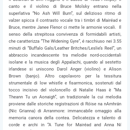
canto e il violino di Bruce Molsky entrano nella
superlativa “No Ash Will Burn”, sul delizioso ritmo di
valzer spicca il contrasto vocale tra i timbri di Mairéad e
Bruce, mentre Janee Flenor ci mette le armonie vocali. Il
senso della strepitosa convivenza di formidabili artisti,
che caratterizza “The Widening Gyre”, é racchiuso nei 3.55
minuti di “Buffalo Gals/Leather Britches/Leslie’s Reel”, un
abbraccio incandescente tra melodie nord-occidentali
isolane e la musica degli Appalachi, quando al sestetto
irlandese si uniscono Darol Anger (violino) e Alison
Brown (banjo). Altro capolavoro per la tessitura
strumentale di low whistle e fisarmonica, sostenuti dal
tocco incisivo del violoncello di Natalie Haas è “Ma
Theann Tu un Aonaigh”, un tradizionale la cui melodia
proviene dalle storiche registrazioni di Róise na nAmhrán
(Nic Grianna) di Arranmore: immancabile omaggio alla
memoria canora della contea. Delicatezza e talento di
corde e archi in “A Tune for Mairéad and Anna Ní