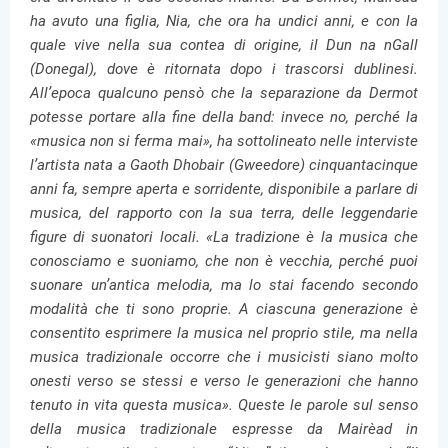
ha avuto una figlia, Nia, che ora ha undici anni, e con la
quale vive nella sua contea di origine, il Dun na nGall
(Donegal), dove è ritornata dopo i trascorsi dublinesi.
All’epoca qualcuno pensò che la separazione da Dermot
potesse portare alla fine della band: invece no, perché la
«musica non si ferma mai», ha sottolineato nelle interviste
l’artista nata a Gaoth Dhobair (Gweedore) cinquantacinque
anni fa, sempre aperta e sorridente, disponibile a parlare di
musica, del rapporto con la sua terra, delle leggendarie
figure di suonatori locali. «La tradizione è la musica che
conosciamo e suoniamo, che non è vecchia, perché puoi
suonare un’antica melodia, ma lo stai facendo secondo
modalità che ti sono proprie. A ciascuna generazione è
consentito esprimere la musica nel proprio stile, ma nella
musica tradizionale occorre che i musicisti siano molto
onesti verso se stessi e verso le generazioni che hanno
tenuto in vita questa musica». Queste le parole sul senso
della musica tradizionale espresse da Mairèad in