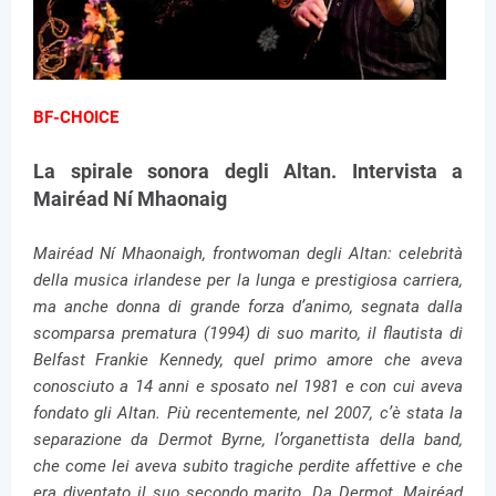
BF-CHOICE
La spirale sonora degli Altan. Intervista a
Mairéad Ní Mhaonaig
Mairéad Ní Mhaonaigh, frontwoman degli Altan: celebrità
della musica irlandese per la lunga e prestigiosa carriera,
ma anche donna di grande forza d’animo, segnata dalla
scomparsa prematura (1994) di suo marito, il flautista di
Belfast Frankie Kennedy, quel primo amore che aveva
conosciuto a 14 anni e sposato nel 1981 e con cui aveva
fondato gli Altan. Più recentemente, nel 2007, c’è stata la
separazione da Dermot Byrne, l’organettista della band,
che come lei aveva subito tragiche perdite affettive e che
era diventato il suo secondo marito. Da Dermot, Mairéad