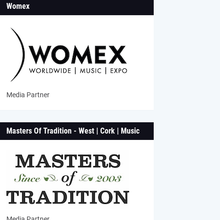
Womex
Media Partner
Masters Of Tradition - West | Cork | Music
Media Partner