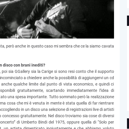
santa, però anche in questo caso mi sembra che ce la siamo cavata
n disco con brani inediti?
, poi sia GGallery sia la Carige si sono resi conto che il supporto
incominciato a chiedere anche la possibilità di aggiungervi un cd
 anche qualche limite dal punto di vista economico, e quindi ci
sponibili gratuitamente, scartando immediatamente l’idea di
rtato una spesa importante. Tutto sommato però la realizzazione
ima cosa che mi è venuta in mente è stata quella di far rientrare
ccogliendo in un disco una selezione di registrazioni live di artisti
o concesso gratuitamente. Nel disco troviamo sia cose di diversi
concerto” di Umberto Bindi del 1975, oppure quella di “Solo per
, un artista dimenticato ingiustamente e che abbiamo voluto