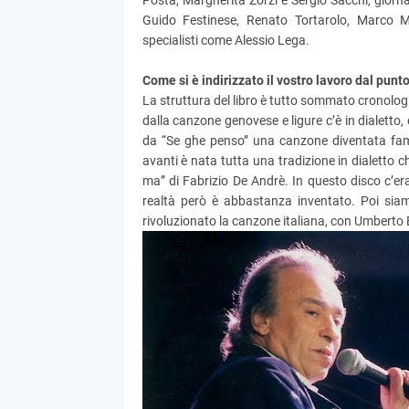
Posta, Margherita Zorzi e Sergio Sacchi, giorn
Guido Festinese, Renato Tortarolo, Marco M
specialisti come Alessio Lega.
Come si è indirizzato il vostro lavoro dal punto 
La struttura del libro è tutto sommato cronolog
dalla canzone genovese e ligure c’è in dialett
da “Se ghe penso” una canzone diventata famos
avanti è nata tutta una tradizione in dialetto c
ma” di Fabrizio De Andrè. In questo disco c’era
realtà però è abbastanza inventato. Poi siam
rivoluzionato la canzone italiana, con Umberto B