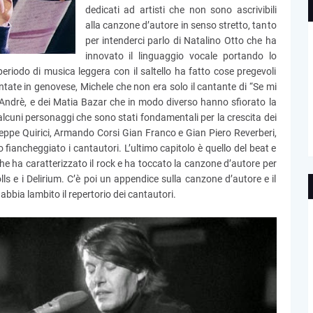
dedicati ad artisti che non sono ascrivibili
alla canzone d’autore in senso stretto, tanto
per intenderci parlo di Natalino Otto che ha
innovato il linguaggio vocale portando lo
periodo di musica leggera con il saltello ha fatto cose pregevoli
ate in genovese, Michele che non era solo il cantante di “Se mi
 Andrè, e dei Matia Bazar che in modo diverso hanno sfiorato la
cuni personaggi che sono stati fondamentali per la crescita dei
 Beppe Quirici, Armando Corsi Gian Franco e Gian Piero Reverberi,
o fiancheggiato i cantautori. L’ultimo capitolo è quello del beat e
he ha caratterizzato il rock e ha toccato la canzone d’autore per
olls e i Delirium. C’è poi un appendice sulla canzone d’autore e il
bia lambito il repertorio dei cantautori.