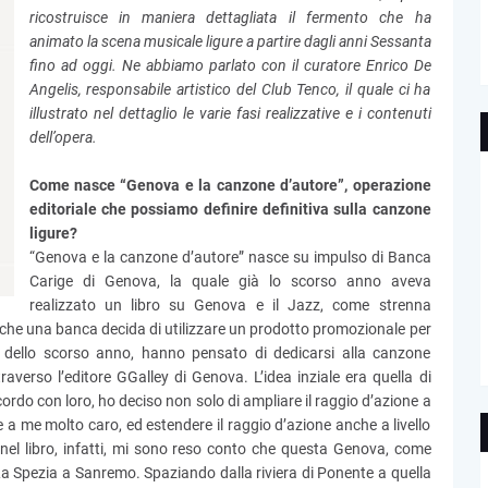
ricostruisce in maniera dettagliata il fermento che ha
animato la scena musicale ligure a partire dagli anni Sessanta
fino ad oggi. Ne abbiamo parlato con il curatore Enrico De
Angelis, responsabile artistico del Club Tenco, il quale ci ha
illustrato nel dettaglio le varie fasi realizzative e i contenuti
dell’opera.
Come nasce “Genova e la canzone d’autore”, operazione
editoriale che possiamo definire definitiva sulla canzone
ligure?
“Genova e la canzone d’autore” nasce su impulso di Banca
Carige di Genova, la quale già lo scorso anno aveva
realizzato un libro su Genova e il Jazz, come strenna
ria che una banca decida di utilizzare un prodotto promozionale per
 dello scorso anno, hanno pensato di dedicarsi alla canzone
averso l’editore GGalley di Genova. L’idea inziale era quella di
ccordo con loro, ho deciso non solo di ampliare il raggio d’azione a
 a me molto caro, ed estendere il raggio d’azione anche a livello
e nel libro, infatti, mi sono reso conto che questa Genova, come
La Spezia a Sanremo. Spaziando dalla riviera di Ponente a quella