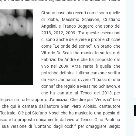
Ci sono cose più recenti come sono quelle
di Zibba, Massimo Schiavon, Cristiano
Angelini, e Franco Boggero che sono del
2013, 2012, 2009. Tra queste esecuzioni
ci sono anche delle vere e proprie chicche
come “Le onde del sonno”, un brano che
Vittorio De Scalzi ha musicato su testo di
Fabrizio De Andrè e che ha proposto dal
vivo nel 2009. Altra rarità è quella che
potrebbe definirsi l’ultima canzone scritta
da Enzo Jannacci, ovvero “I passi di una
donna” che regalò a Massimo Schiavon, e
che ha cantato al Tenco del 2013 per
o legava un forte rapporto d’amicizia. Che dire poi “Venezia” ben
che qui è cantata dall’autore Gian Piero Alloisio, cantautore
Teatrale. C’è poi Stefano Nosei che ha musicato una poesia di
disco e fu proposta unicamente dal vivo al Tenco. Gino Paoli ha
a sua versione di “Lontano dagli occhi” per omaggiare Sergio