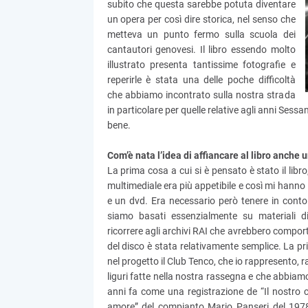
subito che questa sarebbe potuta diventare
un opera per così dire storica, nel senso che
metteva un punto fermo sulla scuola dei
cantautori genovesi. Il libro essendo molto
illustrato presenta tantissime fotografie e
reperirle è stata una delle poche difficoltà
che abbiamo incontrato sulla nostra strada
in particolare per quelle relative agli anni Ses
bene.
Com’è nata l’idea di affiancare al libro anche u
La prima cosa a cui si è pensato è stato il libro
multimediale era più appetibile e così mi hanno 
e un dvd. Era necessario però tenere in conto
siamo basati essenzialmente su materiali di
ricorrere agli archivi RAI che avrebbero compo
del disco è stata relativamente semplice. La pr
nel progetto il Club Tenco, che io rappresento, ra
liguri fatte nella nostra rassegna e che abbiam
anni fa come una registrazione de “Il nostro 
amore” del compianto Mario Panseri del 1978