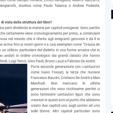
alisti come Jacopo Tomatis, Enrico Deregibus, Alberto Bazzurro,
angiarotti, studiosi come Paolo Talanca e Andrea Podestà,
di vista della struttura del libro?
ica però dividendo la materia per capitoli omogenei. Sono partito
o, che certamente viene cronologicamente per primo, a cominciare
a nel mondo che è riferita agli emigranti genovesi e da lì in
he arriva fino ai nostri giorni e a casi esemplari come “Creuza de
 un utilizzo particolare del dialetto in una forma arcaica che in
o andati in ordine cronologico dai grandi classici che hanno
indi, Luigi Tenco, Gino Paoli, Bruno Lauzi e Fabrizio De Andrè.
Poi la seconda generazione con i cantautori
come Ivano Fossati, la terza che riunisce
Francesco Baccini, Cristiano De Andrè e Max
Manfredi. Non mancano le ultime
generazioni che sono ricchissime perché ci
sono tantissimi cantautori liguri che sono
cresciuti in questi anni al punto che abbiamo
creato due capitoli uno sugli uomini ed uno
sulle donne. Altri capitoli particolari sono