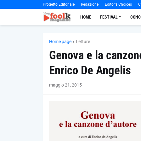
Progetto Editoriale
Redazione
Editor's Choices
C
HOME
FESTIVAL
CONC
Home page
Letture
Genova e la canzone
Enrico De Angelis
maggio 21, 2015