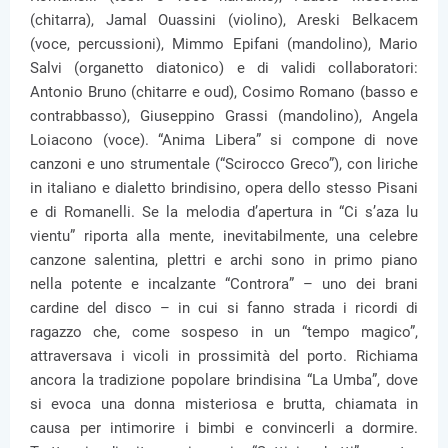
(chitarra), Jamal Ouassini (violino), Areski Belkacem
(voce, percussioni), Mimmo Epifani (mandolino), Mario
Salvi (organetto diatonico) e di validi collaboratori:
Antonio Bruno (chitarre e oud), Cosimo Romano (basso e
contrabbasso), Giuseppino Grassi (mandolino), Angela
Loiacono (voce). “Anima Libera” si compone di nove
canzoni e uno strumentale (“Scirocco Greco”), con liriche
in italiano e dialetto brindisino, opera dello stesso Pisani
e di Romanelli. Se la melodia d’apertura in “Ci s’aza lu
vientu” riporta alla mente, inevitabilmente, una celebre
canzone salentina, plettri e archi sono in primo piano
nella potente e incalzante “Controra” – uno dei brani
cardine del disco – in cui si fanno strada i ricordi di
ragazzo che, come sospeso in un “tempo magico”,
attraversava i vicoli in prossimità del porto. Richiama
ancora la tradizione popolare brindisina “La Umba”, dove
si evoca una donna misteriosa e brutta, chiamata in
causa per intimorire i bimbi e convincerli a dormire.