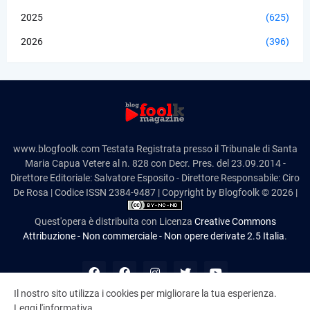
2025
(625)
2026
(396)
www.blogfoolk.com Testata Registrata presso il Tribunale di Santa
Maria Capua Vetere al n. 828 con Decr. Pres. del 23.09.2014 -
Direttore Editoriale: Salvatore Esposito - Direttore Responsabile: Ciro
De Rosa | Codice ISSN 2384-9487 | Copyright by Blogfoolk © 2026 |
Quest'opera è distribuita con Licenza
Creative Commons
Attribuzione - Non commerciale - Non opere derivate 2.5 Italia
.
Il nostro sito utilizza i cookies per migliorare la tua esperienza.
Leggi l'informativa