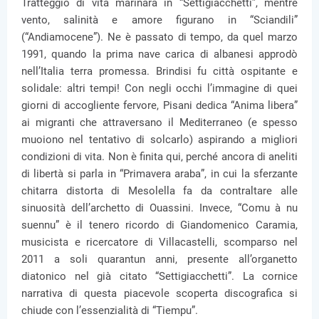
Tratteggio di vita marinara in “Settigiacchetti”, mentre
vento, salinità e amore figurano in “Sciandili”
(“Andiamocene”). Ne è passato di tempo, da quel marzo
1991, quando la prima nave carica di albanesi approdò
nell’Italia terra promessa. Brindisi fu città ospitante e
solidale: altri tempi! Con negli occhi l’immagine di quei
giorni di accogliente fervore, Pisani dedica “Anima libera”
ai migranti che attraversano il Mediterraneo (e spesso
muoiono nel tentativo di solcarlo) aspirando a migliori
condizioni di vita. Non è finita qui, perché ancora di aneliti
di libertà si parla in “Primavera araba”, in cui la sferzante
chitarra distorta di Mesolella fa da contraltare alle
sinuosità dell’archetto di Ouassini. Invece, “Comu à nu
suennu” è il tenero ricordo di Giandomenico Caramia,
musicista e ricercatore di Villacastelli, scomparso nel
2011 a soli quarantun anni, presente all’organetto
diatonico nel già citato “Settigiacchetti”. La cornice
narrativa di questa piacevole scoperta discografica si
chiude con l’essenzialità di “Tiempu”.