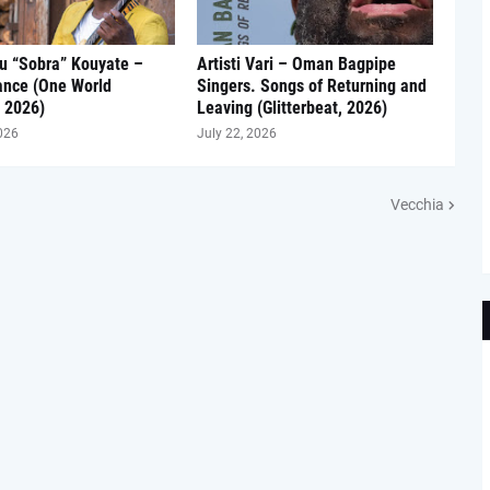
u “Sobra” Kouyate –
Artisti Vari – Oman Bagpipe
ance (One World
Singers. Songs of Returning and
 2026)
Leaving (Glitterbeat, 2026)
026
July 22, 2026
Vecchia