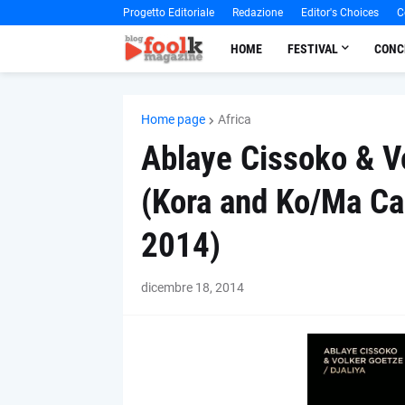
Progetto Editoriale
Redazione
Editor's Choices
C
HOME
FESTIVAL
CONC
Home page
Africa
Ablaye Cissoko & Vo
(Kora and Ko/Ma Cas
2014)
dicembre 18, 2014