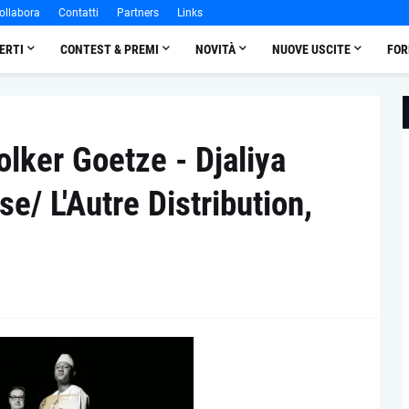
ollabora
Contatti
Partners
Links
ERTI
CONTEST & PREMI
NOVITÀ
NUOVE USCITE
FOR
lker Goetze - Djaliya
e/ L'Autre Distribution,