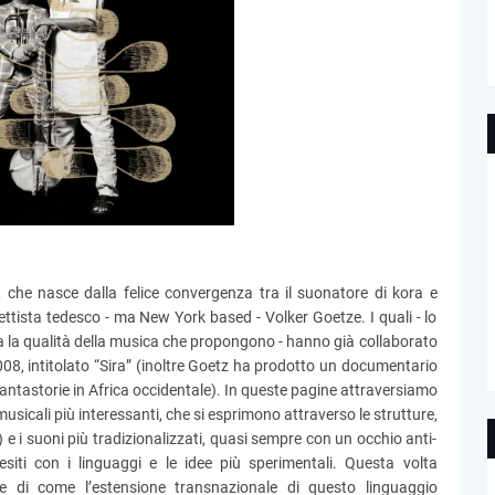
, che nasce dalla felice convergenza tra il suonatore di kora e
ttista tedesco - ma New York based - Volker Goetze. I quali - lo
a la qualità della musica che propongono - hanno già collaborato
08, intitolato “Sira” (inoltre Goetz ha prodotto un documentario
ti cantastorie in Africa occidentale). In queste pagine attraversiamo
musicali più interessanti, che si esprimono attraverso le strutture,
o) e i suoni più tradizionalizzati, quasi sempre con un occhio anti-
i esiti con i linguaggi e le idee più sperimentali. Questa volta
e di come l’estensione transnazionale di questo linguaggio