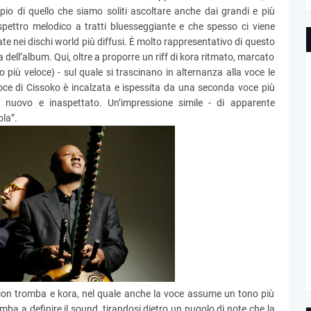
io di quello che siamo soliti ascoltare anche dai grandi e più
 spettro melodico a tratti bluesseggiante e che spesso ci viene
e nei dischi world più diffusi. È molto rappresentativo di questo
ell’album. Qui, oltre a proporre un riff di kora ritmato, marcato
più veloce) - sul quale si trascinano in alternanza alla voce le
oce di Cissoko è incalzata e ispessita da una seconda voce più
 nuovo e inaspettato. Un’impressione simile - di apparente
ola”.
o con tromba e kora, nel quale anche la voce assume un tono più
omba a definire il sound, tirandosi dietro un nugolo di note che la