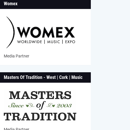
Womex
Media Partner
Masters Of Tradition - West | Cork | Music
Media Partner