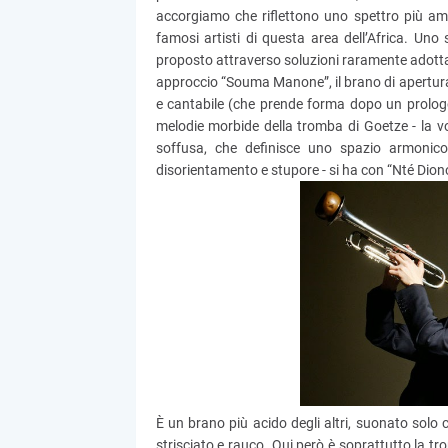
accorgiamo che riflettono uno spettro più amp
famosi artisti di questa area dell’Africa. Uno
proposto attraverso soluzioni raramente adottat
approccio “Souma Manone”, il brano di apertura d
e cantabile (che prende forma dopo un prologo 
melodie morbide della tromba di Goetze - la v
soffusa, che definisce uno spazio armonico
disorientamento e stupore - si ha con “Nté Dion
È un brano più acido degli altri, suonato sol
strisciato e rauco. Qui però è soprattutto la tr