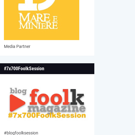
Media Partner
#7x700FoolkSession
#blogfoolksession