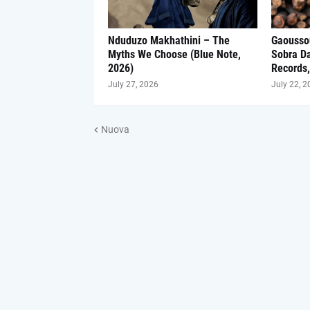
Nduduzo Makhathini – The
Gaousso
Myths We Choose (Blue Note,
Sobra D
2026)
Records,
July 27, 2026
July 22, 2
Nuova