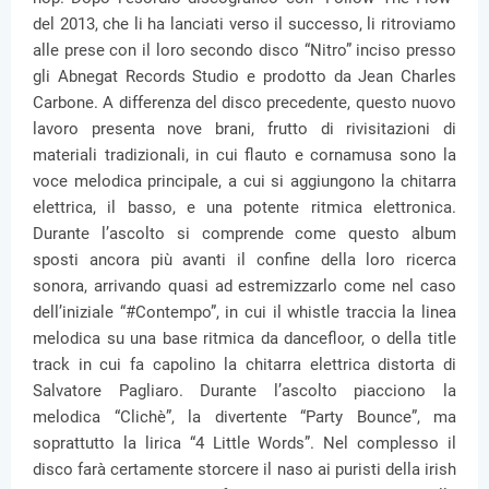
del 2013, che li ha lanciati verso il successo, li ritroviamo
alle prese con il loro secondo disco “Nitro” inciso presso
gli Abnegat Records Studio e prodotto da Jean Charles
Carbone. A differenza del disco precedente, questo nuovo
lavoro presenta nove brani, frutto di rivisitazioni di
materiali tradizionali, in cui flauto e cornamusa sono la
voce melodica principale, a cui si aggiungono la chitarra
elettrica, il basso, e una potente ritmica elettronica.
Durante l’ascolto si comprende come questo album
sposti ancora più avanti il confine della loro ricerca
sonora, arrivando quasi ad estremizzarlo come nel caso
dell’iniziale “#Contempo”, in cui il whistle traccia la linea
melodica su una base ritmica da dancefloor, o della title
track in cui fa capolino la chitarra elettrica distorta di
Salvatore Pagliaro. Durante l’ascolto piacciono la
melodica “Clichè”, la divertente “Party Bounce”, ma
soprattutto la lirica “4 Little Words”. Nel complesso il
disco farà certamente storcere il naso ai puristi della irish