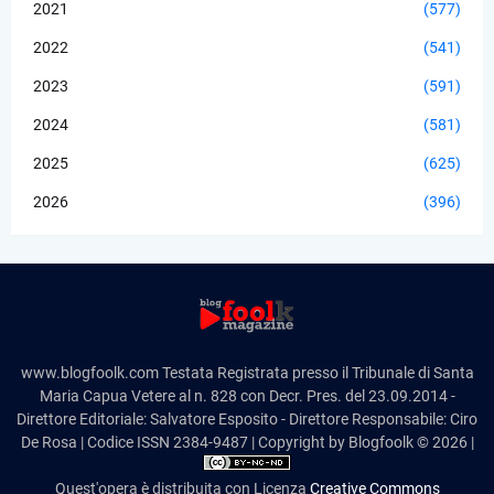
2021
(577)
2022
(541)
2023
(591)
2024
(581)
2025
(625)
2026
(396)
www.blogfoolk.com Testata Registrata presso il Tribunale di Santa
Maria Capua Vetere al n. 828 con Decr. Pres. del 23.09.2014 -
Direttore Editoriale: Salvatore Esposito - Direttore Responsabile: Ciro
De Rosa | Codice ISSN 2384-9487 | Copyright by Blogfoolk © 2026 |
Quest'opera è distribuita con Licenza
Creative Commons