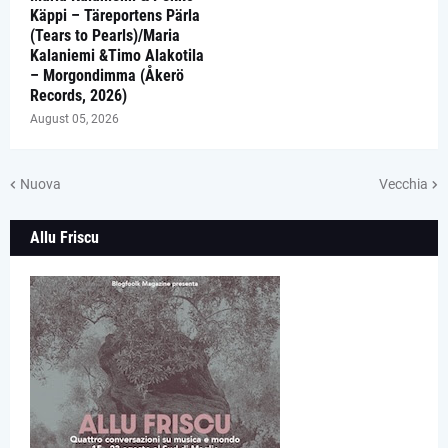
Käppi – Täreportens Pärla
(Tears to Pearls)/Maria
Kalaniemi &Timo Alakotila
– Morgondimma (Åkerö
Records, 2026)
August 05, 2026
Nuova
Vecchia
Allu Friscu