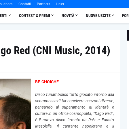
ollabora
Contatti
Partners
Links
ERTI
CONTEST & PREMI
NOVITÀ
NUOVE USCITE
FOR
ago Red (CNI Music, 2014)
BF-CHOICHE
Disco funambolico tutto giocato intorno alla
scommessa di far convivere canzoni diverse,
pensando al superamento di identità e
culture in un ottica cosmopolita, “Dago Red”,
è il nuovo disco firmato da Raiz e Fausto
Mesolella. Il cantante napoletano e il