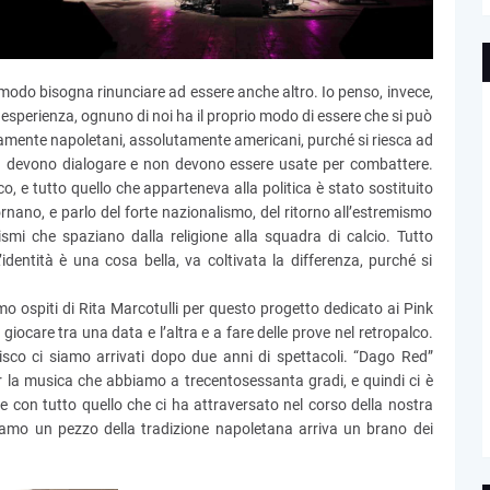
modo bisogna rinunciare ad essere anche altro. Io penso, invece,
a esperienza, ognuno di noi ha il proprio modo di essere che si può
tamente napoletani, assolutamente americani, purché si riesca ad
ità devono dialogare e non devono essere usate per combattere.
, e tutto quello che apparteneva alla politica è stato sostituito
ornano, e parlo del forte nazionalismo, del ritorno all’estremismo
lismi che spaziano dalla religione alla squadra di calcio. Tutto
dentità è una cosa bella, va coltivata la differenza, purché si
 ospiti di Rita Marcotulli per questo progetto dedicato ai Pink
iocare tra una data e l’altra e a fare delle prove nel retropalco.
 disco ci siamo arrivati dopo due anni di spettacoli. “Dago Red”
r la musica che abbiamo a trecentosessanta gradi, e quindi ci è
 con tutto quello che ci ha attraversato nel corso della nostra
ciamo un pezzo della tradizione napoletana arriva un brano dei