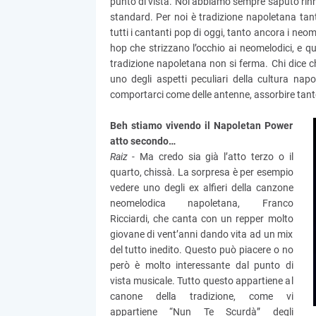
punto di vista. Noi abbiamo sempre saputo rinno
standard. Per noi è tradizione napoletana tant
tutti i cantanti pop di oggi, tanto ancora i neo
hop che strizzano l’occhio ai neomelodici, e q
tradizione napoletana non si ferma. Chi dice c
uno degli aspetti peculiari della cultura na
comportarci come delle antenne, assorbire tant
Beh stiamo vivendo il Napoletan Power
atto secondo…
Raiz -
Ma credo sia già l’atto terzo o il
quarto, chissà. La sorpresa è per esempio
vedere uno degli ex alfieri della canzone
neomelodica napoletana, Franco
Ricciardi, che canta con un repper molto
giovane di vent’anni dando vita ad un mix
del tutto inedito. Questo può piacere o no
però è molto interessante dal punto di
vista musicale. Tutto questo appartiene al
canone della tradizione, come vi
appartiene “Nun Te Scurdà” degli