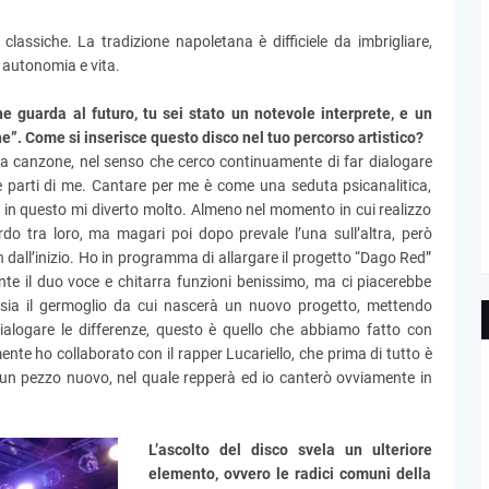
lassiche. La tradizione napoletana è difficiele da imbrigliare,
a autonomia e vita.
e guarda al futuro, tu sei stato un notevole interprete, e un
”. Come si inserisce questo disco nel tuo percorso artistico?
 canzone, nel senso che cerco continuamente di far dialogare
re parti di me. Cantare per me è come una seduta psicanalitica,
 e in questo mi diverto molto. Almeno nel momento in cui realizzo
o tra loro, ma magari poi dopo prevale l’una sull’altra, però
dall’inizio. Ho in programma di allargare il progetto “Dago Red”
nte il duo voce e chitarra funzioni benissimo, ma ci piacerebbe
 sia il germoglio da cui nascerà un nuovo progetto, mettendo
ialogare le differenze, questo è quello che abbiamo fatto con
nte ho collaborato con il rapper Lucariello, che prima di tutto è
 un pezzo nuovo, nel quale repperà ed io canterò ovviamente in
L’ascolto del disco svela un ulteriore
elemento, ovvero le radici comuni della