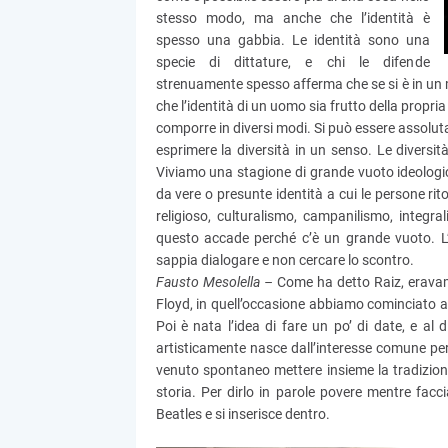
stesso modo, ma anche che l’identità è
spesso una gabbia. Le identità sono una
specie di dittature, e chi le difende
strenuamente spesso afferma che se si è in un 
che l’identità di un uomo sia frutto della propri
comporre in diversi modi. Si può essere assolu
esprimere la diversità in un senso. Le divers
Viviamo una stagione di grande vuoto ideologico
da vere o presunte identità a cui le persone rit
religioso, culturalismo, campanilismo, integra
questo accade perché c’è un grande vuoto. L’i
sappia dialogare e non cercare lo scontro.
Fausto Mesolella –
Come ha detto Raiz, eravamo
Floyd, in quell’occasione abbiamo cominciato a g
Poi è nata l’idea di fare un po’ di date, e al
artisticamente nasce dall’interesse comune pe
venuto spontaneo mettere insieme la tradizione
storia. Per dirlo in parole povere mentre fac
Beatles e si inserisce dentro.