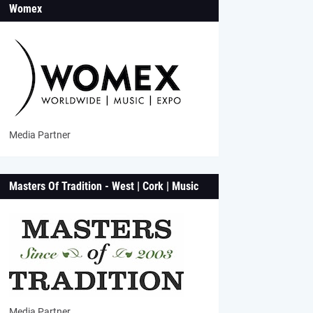
Womex
Media Partner
Masters Of Tradition - West | Cork | Music
Media Partner