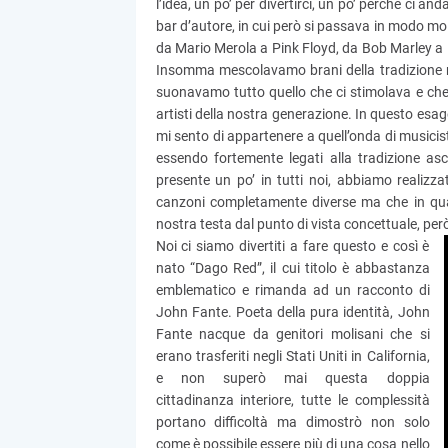
l’idea, un po’ per divertirci, un po’ perché ci a
bar d’autore, in cui però si passava in modo molt
da Mario Merola a Pink Floyd, da Bob Marley a
Insomma mescolavamo brani della tradizione na
suonavamo tutto quello che ci stimolava e che
artisti della nostra generazione. In questo esa
mi sento di appartenere a quell’onda di musici
essendo fortemente legati alla tradizione asc
presente un po’ in tutti noi, abbiamo realizz
canzoni completamente diverse ma che in qua
nostra testa dal punto di vista concettuale, per
Noi ci siamo divertiti a fare questo e così è
nato “Dago Red”, il cui titolo è abbastanza
emblematico e rimanda ad un racconto di
John Fante. Poeta della pura identità, John
Fante nacque da genitori molisani che si
erano trasferiti negli Stati Uniti in California,
e non superò mai questa doppia
cittadinanza interiore, tutte le complessità
portano difficoltà ma dimostrò non solo
come è possibile essere più di una cosa nello