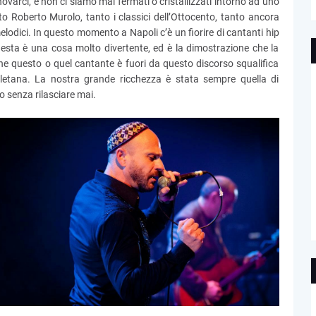
varci, e non ci siamo mai fermati o cristallizzati intorno ad uno
o Roberto Murolo, tanto i classici dell’Ottocento, tanto ancora
melodici. In questo momento a Napoli c’è un fiorire di cantanti hip
uesta è una cosa molto divertente, ed è la dimostrazione che la
he questo o quel cantante è fuori da questo discorso squalifica
poletana. La nostra grande ricchezza è stata sempre quella di
o senza rilasciare mai.