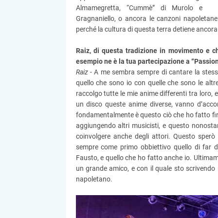
Almamegretta, “Cummè” di Murolo e
Gragnaniello, o ancora le canzoni napoletane c
perché la cultura di questa terra detiene ancor
Raiz, di questa tradizione in movimento e ch
esempio ne è la tua partecipazione a “Passione
Raiz -
A me sembra sempre di cantare la stessa
quello che sono io con quelle che sono le alt
raccolgo tutte le mie anime differenti tra loro,
un disco queste anime diverse, vanno d’accord
fondamentalmente è questo ciò che ho fatto fin 
aggiungendo altri musicisti, e questo nonosta
coinvolgere anche degli attori. Questo sperò
sempre come primo obbiettivo quello di far d
Fausto, e quello che ho fatto anche io. Ultimame
un grande amico, e con il quale sto scrivendo
napoletano.