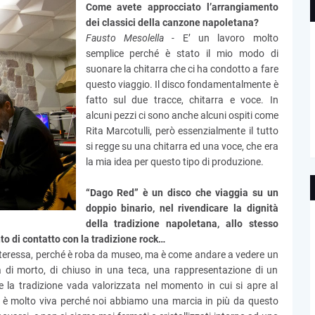
Come avete approcciato l’arrangiamento
dei classici della canzone napoletana?
Fausto Mesolella -
E’ un lavoro molto
semplice perché è stato il mio modo di
suonare la chitarra che ci ha condotto a fare
questo viaggio. Il disco fondamentalmente è
fatto sul due tracce, chitarra e voce. In
alcuni pezzi ci sono anche alcuni ospiti come
Rita Marcotulli, però essenzialmente il tutto
si regge su una chitarra ed una voce, che era
la mia idea per questo tipo di produzione.
“Dago Red” è un disco che viaggia su un
doppio binario, nel rivendicare la dignità
della tradizione napoletana, allo stesso
o di contatto con la tradizione rock…
interessa, perché è roba da museo, ma è come andare a vedere un
sa di morto, di chiuso in una teca, una rappresentazione di un
 la tradizione vada valorizzata nel momento in cui si apre al
a è molto viva perché noi abbiamo una marcia in più da questo