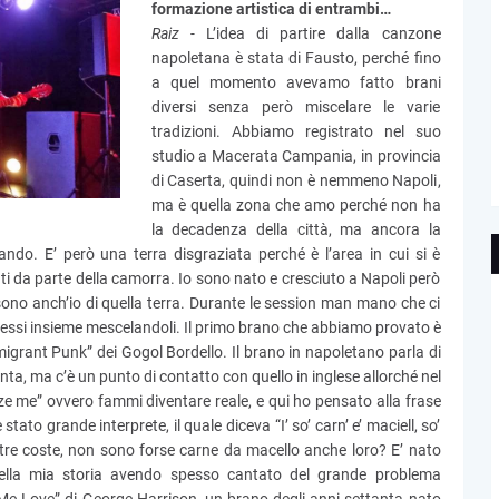
formazione artistica di entrambi…
Raiz -
L’idea di partire dalla canzone
napoletana è stata di Fausto, perché fino
a quel momento avevamo fatto brani
diversi senza però miscelare le varie
tradizioni. Abbiamo registrato nel suo
studio a Macerata Campania, in provincia
di Caserta, quindi non è nemmeno Napoli,
ma è quella zona che amo perché non ha
la decadenza della città, ma ancora la
ando. E’ però una terra disgraziata perché è l’area in cui si è
ti da parte della camorra. Io sono nato e cresciuto a Napoli però
ono anch’io di quella terra. Durante le session man mano che ci
messi insieme mescelandoli. Il primo brano che abbiamo provato è
grant Punk” dei Gogol Bordello. Il brano in napoletano parla di
nta, ma c’è un punto di contatto con quello in inglese allorché nel
ize me” ovvero fammi diventare reale, e qui ho pensato alla frase
ato grande interprete, il quale diceva “I’ so’ carn’ e’ maciell, so’
stre coste, non sono forse carne da macello anche loro? E’ nato
 della mia storia avendo spesso cantato del grande problema