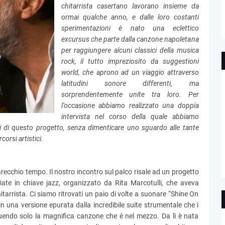
chitarrista casertano lavorano insieme da
ormai qualche anno, e dalle loro costanti
sperimentazioni è nato una eclettico
excursus che parte dalla canzone napoletana
per raggiungere alcuni classici della musica
rock, il tutto impreziosito da suggestioni
world, che aprono ad un viaggio attraverso
latitudini sonore differenti, ma
sorprendentemente unite tra loro. Per
l’occasione abbiamo realizzato una doppia
intervista nel corso della quale abbiamo
oni di questo progetto, senza dimenticare uno sguardo alle tante
corsi artistici.
recchio tempo. Il nostro incontro sul palco risale ad un progetto
giate in chiave jazz, organizzato da Rita Marcotulli, che aveva
rrista. Ci siamo ritrovati un paio di volte a suonare “Shine On
n una versione epurata dalla incredibile suite strumentale che i
uendo solo la magnifica canzone che è nel mezzo. Da lì è nata