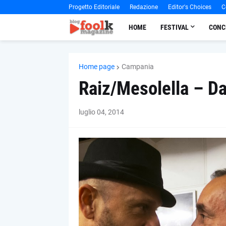
Progetto Editoriale
Redazione
Editor's Choices
C
HOME
FESTIVAL
CONC
Home page
Campania
Raiz/Mesolella – D
luglio 04, 2014