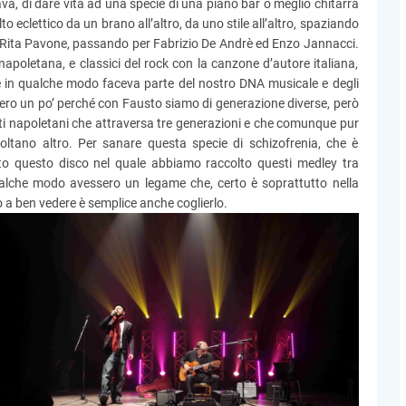
ndava, di dare vita ad una specie di una piano bar o meglio chitarra
o eclettico da un brano all’altro, da uno stile all’altro, spaziando
 Rita Pavone, passando per Fabrizio De Andrè ed Enzo Jannacci.
poletana, e classici del rock con la canzone d’autore italiana,
 in qualche modo faceva parte del nostro DNA musicale e degli
gero un po’ perché con Fausto siamo di generazione diverse, però
sti napoletani che attraversa tre generazioni e che comunque pur
oltano altro. Per sanare questa specie di schizofrenia, che è
ato questo disco nel quale abbiamo raccolto questi medley tra
lche modo avessero un legame che, certo è soprattutto nella
ò a ben vedere è semplice anche coglierlo.