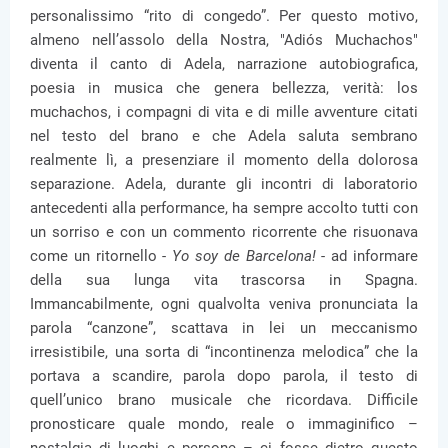
personalissimo “rito di congedo”. Per questo motivo,
almeno nell’assolo della Nostra, "Adiós Muchachos"
diventa il canto di Adela, narrazione autobiografica,
poesia in musica che genera bellezza, verità: los
muchachos, i compagni di vita e di mille avventure citati
nel testo del brano e che Adela saluta sembrano
realmente lì, a presenziare il momento della dolorosa
separazione. Adela, durante gli incontri di laboratorio
antecedenti alla performance, ha sempre accolto tutti con
un sorriso e con un commento ricorrente che risuonava
come un ritornello -
Yo soy de Barcelona!
- ad informare
della sua lunga vita trascorsa in Spagna.
Immancabilmente, ogni qualvolta veniva pronunciata la
parola “canzone”, scattava in lei un meccanismo
irresistibile, una sorta di “incontinenza melodica” che la
portava a scandire, parola dopo parola, il testo di
quell’unico brano musicale che ricordava. Difficile
pronosticare quale mondo, reale o immaginifico –