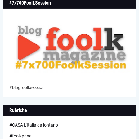
#7x700FoolkSession
#blogfoolksession
Rubriche
#CASA L’Italia da lontano
#foolkpanel