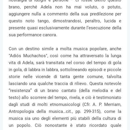
nostalgia di luoghi e persone – ci fosse dietro questo
brano, perché Adela non ha mai voluto, o potuto,
aggiungere nulla a commento della sua predilezione per
questo noto tango, dimostrandosi, peraltro, lucida e
presente quasi esclusivamente durante l’esecuzione della
sua performance canora.
Con un destino simile a molta musica popolare, anche
"Adiós Muchachos", così come ha attraversato la lunga
vita di Adela, sarà transitata nel corso del tempo di gola
in gola, di labbra in labbra, sottolineando episodi e piccole
storie nelle vicende di tanta gente comune, talvolta
lasciando una qualche traccia di rilievo. Questa notevole
“resistenza” di un brano cantato (della melodia e del
testo) allo scorrere del tempo, rivela, e ciò è testimoniato
dagli studi di molti etnomusicologi (Cfr. A. P. Merriam,
Antropologia della musica…cit., pp. 299-315), come la
musica sia uno degli elementi più stabili della cultura di
un popolo. Ciò nonostante è stato ricordato quale