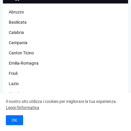
Abruzzo
Basilicata
Calabria
Campania
Canton Ticino
Emilia-Romagna
Friuli
Lazio
Liguria
Il nostro sito utilizza i cookies per migliorare la tua esperienza.
Lombardia
Leggi l'informativa
Marche
OK
Molise