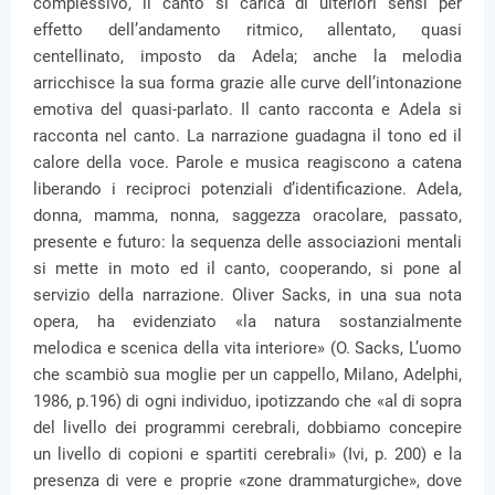
complessivo, il canto si carica di ulteriori sensi per
effetto dell’andamento ritmico, allentato, quasi
centellinato, imposto da Adela; anche la melodia
arricchisce la sua forma grazie alle curve dell’intonazione
emotiva del quasi-parlato. Il canto racconta e Adela si
racconta nel canto. La narrazione guadagna il tono ed il
calore della voce. Parole e musica reagiscono a catena
liberando i reciproci potenziali d’identificazione. Adela,
donna, mamma, nonna, saggezza oracolare, passato,
presente e futuro: la sequenza delle associazioni mentali
si mette in moto ed il canto, cooperando, si pone al
servizio della narrazione. Oliver Sacks, in una sua nota
opera, ha evidenziato «la natura sostanzialmente
melodica e scenica della vita interiore» (O. Sacks, L’uomo
che scambiò sua moglie per un cappello, Milano, Adelphi,
1986, p.196) di ogni individuo, ipotizzando che «al di sopra
del livello dei programmi cerebrali, dobbiamo concepire
un livello di copioni e spartiti cerebrali» (Ivi, p. 200) e la
presenza di vere e proprie «zone drammaturgiche», dove