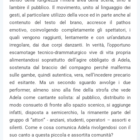
senso della lunghezza l’intera area della scena, sino a
lambire il pubblico. Il movimento, unito al linguaggio dei
gesti, al particolare utilizzo della voce ed in parte anche al
contenuto del testo del brano, accresce il pathos
emotivo, coinvolgendo completamente gli spettatori, i
quali vengono raggiunti, lentamente e con un’andatura
irregolare, dai due corpi danzanti. In verità, l’opportuno
escamotage tecnico-drammaturgico vive di vita propria
alimentandosi soprattutto dell’agire obbligato di Adela,
sostenuta dal braccio del compagno perché malferma
sulle gambe, quindi autentica, vera, nell’incedere precario
ed esitante. Ma un secondo sguardo avvolge i due
performer, almeno sino alla fine della strofa che vede
Adela come cantante solista: al pubblico, distribuito in
modo consueto di fronte allo spazio scenico, si aggiunge
infatti, disposta a semicerchio, la rimanente parte del
gruppo di “attori” - anziani, studenti, operatori – assorti e
silenti. Come e cosa comunica Adela rivolgendosi con il
suo canto a questa piccola e assortita comunità?