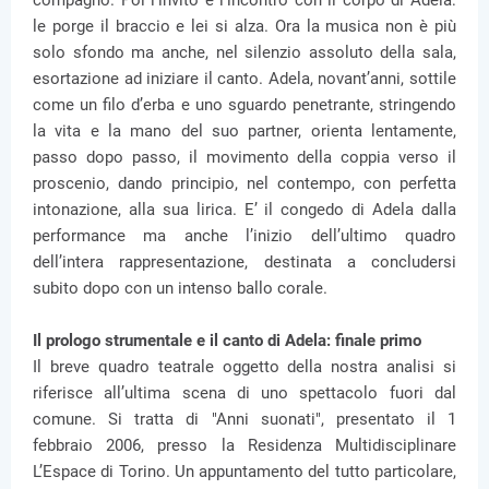
compagno. Poi l’invito e l’incontro con il corpo di Adela:
le porge il braccio e lei si alza. Ora la musica non è più
solo sfondo ma anche, nel silenzio assoluto della sala,
esortazione ad iniziare il canto. Adela, novant’anni, sottile
come un filo d’erba e uno sguardo penetrante, stringendo
la vita e la mano del suo partner, orienta lentamente,
passo dopo passo, il movimento della coppia verso il
proscenio, dando principio, nel contempo, con perfetta
intonazione, alla sua lirica. E’ il congedo di Adela dalla
performance ma anche l’inizio dell’ultimo quadro
dell’intera rappresentazione, destinata a concludersi
subito dopo con un intenso ballo corale.
Il prologo strumentale e il canto di Adela: finale primo
Il breve quadro teatrale oggetto della nostra analisi si
riferisce all’ultima scena di uno spettacolo fuori dal
comune. Si tratta di "Anni suonati", presentato il 1
febbraio 2006, presso la Residenza Multidisciplinare
L’Espace di Torino. Un appuntamento del tutto particolare,