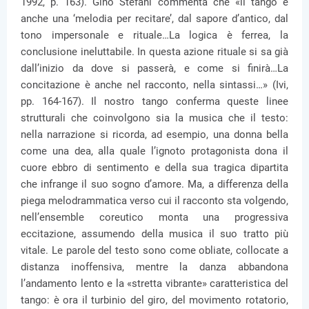
1992, p. 163). Gino Stefani commenta che «il tango è
anche una ‘melodia per recitare’, dal sapore d’antico, dal
tono impersonale e rituale…La logica è ferrea, la
conclusione ineluttabile. In questa azione rituale si sa già
dall’inizio da dove si passerà, e come si finirà…La
concitazione è anche nel racconto, nella sintassi…» (Ivi,
pp. 164-167). Il nostro tango conferma queste linee
strutturali che coinvolgono sia la musica che il testo:
nella narrazione si ricorda, ad esempio, una donna bella
come una dea, alla quale l’ignoto protagonista dona il
cuore ebbro di sentimento e della sua tragica dipartita
che infrange il suo sogno d’amore. Ma, a differenza della
piega melodrammatica verso cui il racconto sta volgendo,
nell’ensemble coreutico monta una progressiva
eccitazione, assumendo della musica il suo tratto più
vitale. Le parole del testo sono come obliate, collocate a
distanza inoffensiva, mentre la danza abbandona
l’andamento lento e la «stretta vibrante» caratteristica del
tango: è ora il turbinio del giro, del movimento rotatorio,