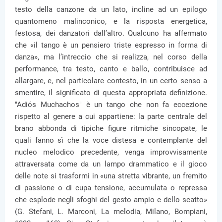
testo della canzone da un lato, incline ad un epilogo
quantomeno malinconico, e la risposta energetica,
festosa, dei danzatori dall’altro. Qualcuno ha affermato
che «il tango è un pensiero triste espresso in forma di
danza», ma l’intreccio che si realizza, nel corso della
performance, tra testo, canto e ballo, contribuisce ad
allargare, e, nel particolare contesto, in un certo senso a
smentire, il significato di questa appropriata definizione.
"Adiós Muchachos" è un tango che non fa eccezione
rispetto al genere a cui appartiene: la parte centrale del
brano abbonda di tipiche figure ritmiche sincopate, le
quali fanno sì che la voce distesa e contemplante del
nucleo melodico precedente, venga improvvisamente
attraversata come da un lampo drammatico e il gioco
delle note si trasformi in «una stretta vibrante, un fremito
di passione o di cupa tensione, accumulata o repressa
che esplode negli sfoghi del gesto ampio e dello scatto»
(G. Stefani, L. Marconi, La melodia, Milano, Bompiani,