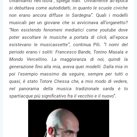
chiamiamo nell'Isola”, spiega Ivan.
“Ovviamente all'epoca
si debuttava come autodidatti, in quanto le scuole civiche
non erano ancora diffuse in Sardegna”.
Quali i modelli
musicali per un giovane che si avvicinava all’organetto?
“Non esistendo fenomeni mediatici come youtube dove
poter ascoltare le musiche a portata di click, all'epoca
esistevano le musicassette”
, continua Pili.
“I nomi del
periodo erano i soliti: Francesco Bande, Tonino Masala e
Mondo Vercellino. La maggioranza di noi, quindi la
generazione fino alla mia, aveva quei modelli. Dalla mia in
poi l'esempio massimo da seguire, sempre per tutti o
quasi, è stato Totore Chessa che, a mio modo di vedere,
nel panorama della musica tradizionale sarda è lo
spartiacque più significativo fra il vecchio e il nuovo”
.