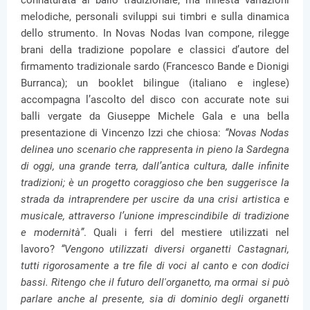
connaturata al ballo tradizionale, ma innesta variazioni
melodiche, personali sviluppi sui timbri e sulla dinamica
dello strumento. In Novas Nodas Ivan compone, rilegge
brani della tradizione popolare e classici d’autore del
firmamento tradizionale sardo (Francesco Bande e Dionigi
Burranca); un booklet bilingue (italiano e inglese)
accompagna l’ascolto del disco con accurate note sui
balli vergate da Giuseppe Michele Gala e una bella
presentazione di Vincenzo Izzi che chiosa:
“Novas Nodas
delinea uno scenario che rappresenta in pieno la Sardegna
di oggi, una grande terra, dall’antica cultura, dalle infinite
tradizioni; è un progetto coraggioso che ben suggerisce la
strada da intraprendere per uscire da una crisi artistica e
musicale, attraverso l’unione imprescindibile di tradizione
e modernità”
. Quali i ferri del mestiere utilizzati nel
lavoro?
“Vengono utilizzati diversi organetti Castagnari,
tutti rigorosamente a tre file di voci al canto e con dodici
bassi. Ritengo che il futuro dell'organetto, ma ormai si può
parlare anche al presente, sia di dominio degli organetti