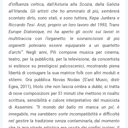
d’influenza celtica, dall'Asturia alla Scozia, dalla Galizia
all'Irlanda. Gli artisti che ho ammirato di più, sembrerà
scontato dirlo, sono stati, e sono tuttora, Kepa Junkera e
Riccardo Tesi. Anzi, proprio un loro lavoro del 1993, Trans
Europe Diatonique, mi ha aperto gli occhi sui lavori in
multitraccia con l’organetto: le sovraincisioni di più
organetti potevano essere equiparate a un quartetto
d'archi”
. Negli anni, Pili compone musica per cinema,
teatro, per la pubblicità, per la televisione, da concertista
si esibisce su prestigiosi palcoscenici, mostrando piena
libertà di coniugare la sua matrice folk con altri moduli e
stilemi. Ora pubblica Novas Nodas (S’ard Music, distr
Egea, 2011), titolo che non lascia ombra a dubbi; si tratta
di nove composizioni per 51 minuti che mettono in risalto
scrittura, sensibilità e calore interpretativo del musicista
di Assemini.
“Il mondo del ballo mi manca un po’, è
innegabile, ma sarebbero sorte incompatibilità e difficoltà
nel gestire la tradizione senza contaminarla, dal momento
che la mia strada artistica era uscita dai confini isolani. Il