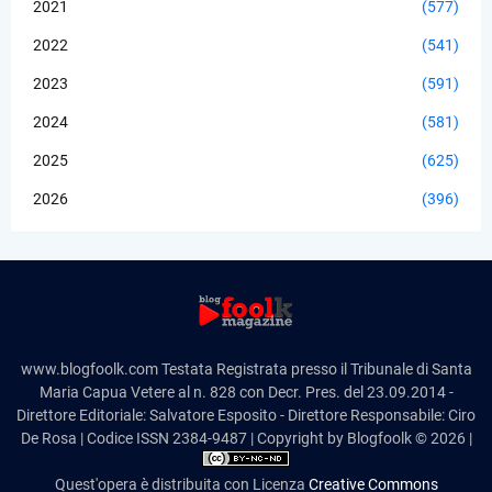
2021
(577)
2022
(541)
2023
(591)
2024
(581)
2025
(625)
2026
(396)
www.blogfoolk.com Testata Registrata presso il Tribunale di Santa
Maria Capua Vetere al n. 828 con Decr. Pres. del 23.09.2014 -
Direttore Editoriale: Salvatore Esposito - Direttore Responsabile: Ciro
De Rosa | Codice ISSN 2384-9487 | Copyright by Blogfoolk © 2026 |
Quest'opera è distribuita con Licenza
Creative Commons