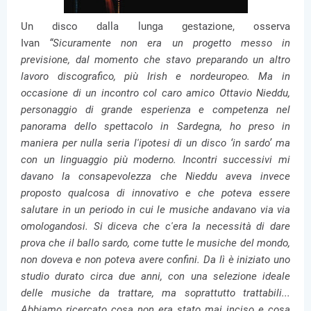
Un disco dalla lunga gestazione, osserva
Ivan
“Sicuramente non era un progetto messo in
previsione, dal momento che stavo preparando un altro
lavoro discografico, più Irish e nordeuropeo. Ma in
occasione di un incontro col caro amico Ottavio Nieddu,
personaggio di grande esperienza e competenza nel
panorama dello spettacolo in Sardegna, ho preso in
maniera per nulla seria l'ipotesi di un disco ‘in sardo’ ma
con un linguaggio più moderno. Incontri successivi mi
davano la consapevolezza che Nieddu aveva invece
proposto qualcosa di innovativo e che poteva essere
salutare in un periodo in cui le musiche andavano via via
omologandosi. Si diceva che c'era la necessità di dare
prova che il ballo sardo, come tutte le musiche del mondo,
non doveva e non poteva avere confini. Da lì è iniziato uno
studio durato circa due anni, con una selezione ideale
delle musiche da trattare, ma soprattutto trattabili...
Abbiamo ricercato cosa non era stato mai inciso e cosa