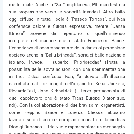
meridionale. Anche in “Sa Campidanesa, Pili manifesta la
sua propensione verso le sonorità irlandesi. Altro ballo
oggi diffuso in tutta l’isola è “Passos Torraos”, cui Ivan
conferisce calore e fluidità espressiva, mentre “Dansa
Ittiresa” proviene dal repertorio di quell’immenso
interprete del mantice che è stato Francesco Bande.
L’esperienza di accompagnatore della danza si percepisce
appieno anche in “Ballu brincadu”, sorta di ballo nazionale
isolano. Invece, il superbo "Prioriseddas" sfrutta la
possibilità delle sovraincisioni con una sperimentazione
in trio. L’idea, confessa Ivan, “è dovuta all’influenza
esercitata dai tre maghi dell’organetto Kepa Junkera,
RiccardoTesi, John Kirkpatrick (il terzo protagonista di
quel capolavoro che è stato Trans Europe Diatonique,
ndr). Con la collaborazione di due bravissimi organettisti,
come Peppino Bande e Lorenzo Chessa, abbiamo
lavorato su un brano del compianto maestro di launeddas
Dionigi Burranca. Il trio vuole rappresentare un messaggio
di condivisione, ma anche un pretesto per dimostrare che