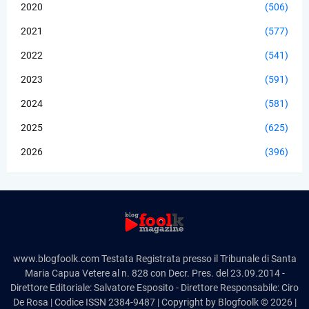
2020
(506)
2021
(577)
2022
(541)
2023
(591)
2024
(581)
2025
(625)
2026
(396)
www.blogfoolk.com Testata Registrata presso il Tribunale di Santa
Maria Capua Vetere al n. 828 con Decr. Pres. del 23.09.2014 -
Direttore Editoriale: Salvatore Esposito - Direttore Responsabile: Ciro
De Rosa | Codice ISSN 2384-9487 | Copyright by Blogfoolk © 2026 |