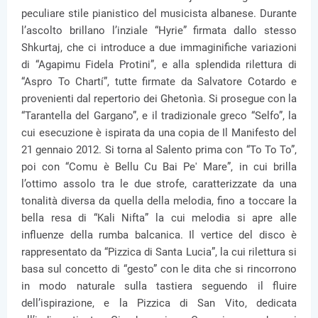
peculiare stile pianistico del musicista albanese. Durante
l’ascolto brillano l’inziale “Hyrie” firmata dallo stesso
Shkurtaj, che ci introduce a due immaginifiche variazioni
di “Agapimu Fidela Protini”, e alla splendida rilettura di
“Aspro To Chartí”, tutte firmate da Salvatore Cotardo e
provenienti dal repertorio dei Ghetonìa. Si prosegue con la
“Tarantella del Gargano”, e il tradizionale greco “Selfo”, la
cui esecuzione è ispirata da una copia de Il Manifesto del
21 gennaio 2012. Si torna al Salento prima con “To To To”,
poi con “Comu è Bellu Cu Bai Pe' Mare”, in cui brilla
l’ottimo assolo tra le due strofe, caratterizzate da una
tonalità diversa da quella della melodia, fino a toccare la
bella resa di “Kali Nifta” la cui melodia si apre alle
influenze della rumba balcanica. Il vertice del disco è
rappresentato da “Pizzica di Santa Lucia”, la cui rilettura si
basa sul concetto di “gesto” con le dita che si rincorrono
in modo naturale sulla tastiera seguendo il fluire
dell’ispirazione, e la Pizzica di San Vito, dedicata