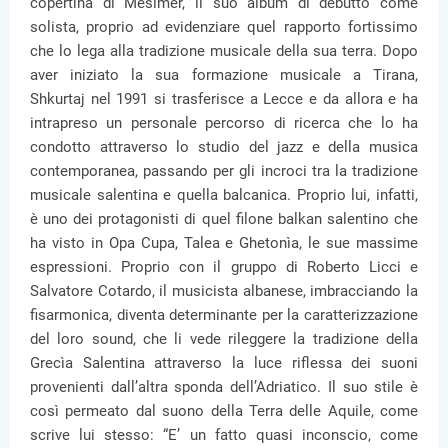
copertina di Mesimér, il suo album di debutto come
solista, proprio ad evidenziare quel rapporto fortissimo
che lo lega alla tradizione musicale della sua terra. Dopo
aver iniziato la sua formazione musicale a Tirana,
Shkurtaj nel 1991 si trasferisce a Lecce e da allora e ha
intrapreso un personale percorso di ricerca che lo ha
condotto attraverso lo studio del jazz e della musica
contemporanea, passando per gli incroci tra la tradizione
musicale salentina e quella balcanica. Proprio lui, infatti,
è uno dei protagonisti di quel filone balkan salentino che
ha visto in Opa Cupa, Talea e Ghetonìa, le sue massime
espressioni. Proprio con il gruppo di Roberto Licci e
Salvatore Cotardo, il musicista albanese, imbracciando la
fisarmonica, diventa determinante per la caratterizzazione
del loro sound, che li vede rileggere la tradizione della
Grecìa Salentina attraverso la luce riflessa dei suoni
provenienti dall’altra sponda dell’Adriatico. Il suo stile è
così permeato dal suono della Terra delle Aquile, come
scrive lui stesso: “E’ un fatto quasi inconscio, come