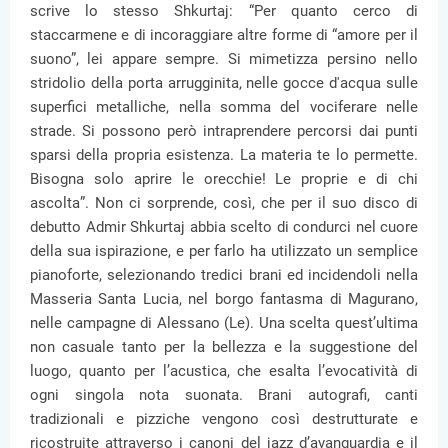
scrive lo stesso Shkurtaj: “Per quanto cerco di
staccarmene e di incoraggiare altre forme di “amore per il
suono”, lei appare sempre. Si mimetizza persino nello
stridolio della porta arrugginita, nelle gocce d'acqua sulle
superfici metalliche, nella somma del vociferare nelle
strade. Si possono però intraprendere percorsi dai punti
sparsi della propria esistenza. La materia te lo permette.
Bisogna solo aprire le orecchie! Le proprie e di chi
ascolta”. Non ci sorprende, così, che per il suo disco di
debutto Admir Shkurtaj abbia scelto di condurci nel cuore
della sua ispirazione, e per farlo ha utilizzato un semplice
pianoforte, selezionando tredici brani ed incidendoli nella
Masseria Santa Lucia, nel borgo fantasma di Magurano,
nelle campagne di Alessano (Le). Una scelta quest’ultima
non casuale tanto per la bellezza e la suggestione del
luogo, quanto per l’acustica, che esalta l’evocatività di
ogni singola nota suonata. Brani autografi, canti
tradizionali e pizziche vengono così destrutturate e
ricostruite attraverso i canoni del jazz d’avanguardia e il