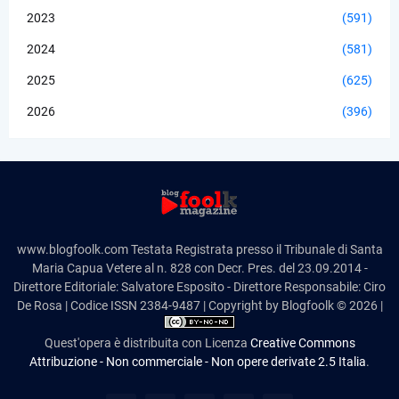
2023
(591)
2024
(581)
2025
(625)
2026
(396)
www.blogfoolk.com Testata Registrata presso il Tribunale di Santa
Maria Capua Vetere al n. 828 con Decr. Pres. del 23.09.2014 -
Direttore Editoriale: Salvatore Esposito - Direttore Responsabile: Ciro
De Rosa | Codice ISSN 2384-9487 | Copyright by Blogfoolk © 2026 |
Quest'opera è distribuita con Licenza
Creative Commons
Attribuzione - Non commerciale - Non opere derivate 2.5 Italia
.