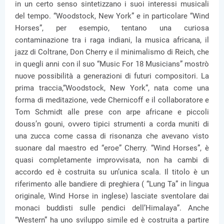
in un certo senso sintetizzano i suoi interessi musicali
del tempo. “Woodstock, New York” e in particolare “Wind
Horses”, per esempio, tentano una curiosa
contaminazione tra i raga indiani, la musica africana, il
jazz di Coltrane, Don Cherry e il minimalismo di Reich, che
in quegli anni con il suo “Music For 18 Musicians” mostrò
nuove possibilità a generazioni di futuri compositori. La
prima traccia,“Woodstock, New York”, nata come una
forma di meditazione, vede Chernicoff e il collaboratore e
Tom Schmidt alle prese con arpe africane e piccoli
douss’n gouni, ovvero tipici strumenti a corda muniti di
una zucca come cassa di risonanza che avevano visto
suonare dal maestro ed “eroe” Cherry. “Wind Horses”, è
quasi completamente improvvisata, non ha cambi di
accordo ed è costruita su un’unica scala. Il titolo è un
riferimento alle bandiere di preghiera ( “Lung Ta” in lingua
originale, Wind Horse in inglese) lasciate sventolare dai
monaci buddisti sulle pendici dell’Himalaya”. Anche
“Western” ha uno sviluppo simile ed è costruita a partire