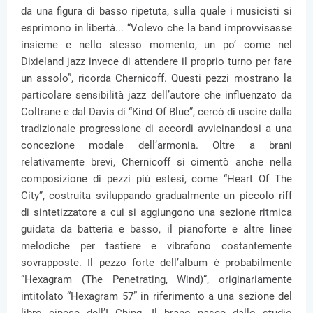
da una figura di basso ripetuta, sulla quale i musicisti si
esprimono in libertà... “Volevo che la band improvvisasse
insieme e nello stesso momento, un po’ come nel
Dixieland jazz invece di attendere il proprio turno per fare
un assolo”, ricorda Chernicoff. Questi pezzi mostrano la
particolare sensibilità jazz dell’autore che influenzato da
Coltrane e dal Davis di “Kind Of Blue”, cercò di uscire dalla
tradizionale progressione di accordi avvicinandosi a una
concezione modale dell’armonia. Oltre a brani
relativamente brevi, Chernicoff si cimentò anche nella
composizione di pezzi più estesi, come “Heart Of The
City”, costruita sviluppando gradualmente un piccolo riff
di sintetizzatore a cui si aggiungono una sezione ritmica
guidata da batteria e basso, il pianoforte e altre linee
melodiche per tastiere e vibrafono costantemente
sovrapposte. Il pezzo forte dell’album è probabilmente
“Hexagram (The Penetrating, Wind)”, originariamente
intitolato “Hexagram 57” in riferimento a una sezione del