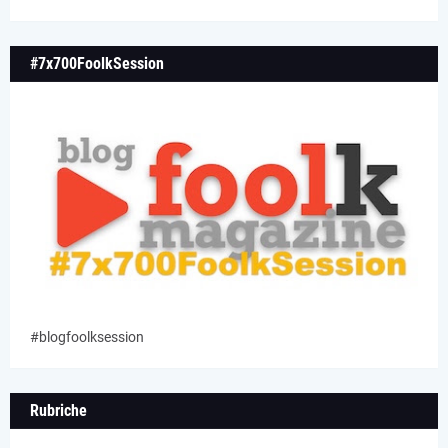
#7x700FoolkSession
#blogfoolksession
Rubriche