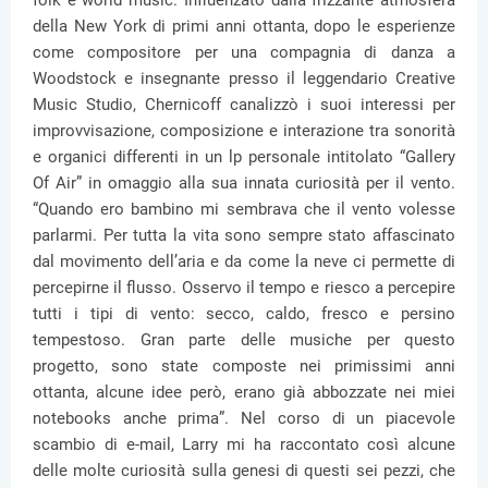
folk e world music. Influenzato dalla frizzante atmosfera
della New York di primi anni ottanta, dopo le esperienze
come compositore per una compagnia di danza a
Woodstock e insegnante presso il leggendario Creative
Music Studio, Chernicoff canalizzò i suoi interessi per
improvvisazione, composizione e interazione tra sonorità
e organici differenti in un lp personale intitolato “Gallery
Of Air” in omaggio alla sua innata curiosità per il vento.
“Quando ero bambino mi sembrava che il vento volesse
parlarmi. Per tutta la vita sono sempre stato affascinato
dal movimento dell’aria e da come la neve ci permette di
percepirne il flusso. Osservo il tempo e riesco a percepire
tutti i tipi di vento: secco, caldo, fresco e persino
tempestoso. Gran parte delle musiche per questo
progetto, sono state composte nei primissimi anni
ottanta, alcune idee però, erano già abbozzate nei miei
notebooks anche prima”. Nel corso di un piacevole
scambio di e-mail, Larry mi ha raccontato così alcune
delle molte curiosità sulla genesi di questi sei pezzi, che