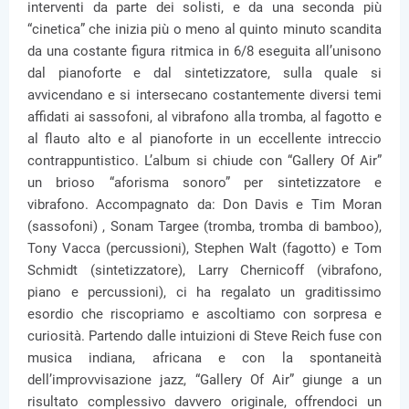
interventi da parte dei solisti, e da una seconda più
“cinetica” che inizia più o meno al quinto minuto scandita
da una costante figura ritmica in 6/8 eseguita all’unisono
dal pianoforte e dal sintetizzatore, sulla quale si
avvicendano e si intersecano costantemente diversi temi
affidati ai sassofoni, al vibrafono alla tromba, al fagotto e
al flauto alto e al pianoforte in un eccellente intreccio
contrappuntistico. L’album si chiude con “Gallery Of Air”
un brioso “aforisma sonoro” per sintetizzatore e
vibrafono. Accompagnato da: Don Davis e Tim Moran
(sassofoni) , Sonam Targee (tromba, tromba di bamboo),
Tony Vacca (percussioni), Stephen Walt (fagotto) e Tom
Schmidt (sintetizzatore), Larry Chernicoff (vibrafono,
piano e percussioni), ci ha regalato un graditissimo
esordio che riscopriamo e ascoltiamo con sorpresa e
curiosità. Partendo dalle intuizioni di Steve Reich fuse con
musica indiana, africana e con la spontaneità
dell’improvvisazione jazz, “Gallery Of Air” giunge a un
risultato complessivo davvero originale, offrendoci un