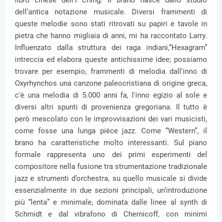
libro cinese dell’I Ching. Il brano nasce dallo studio
dell’antica notazione musicale. Diversi frammenti di
queste melodie sono stati ritrovati su papiri e tavole in
pietra che hanno migliaia di anni, mi ha raccontato Larry.
Influenzato dalla struttura dei raga indiani,“Hexagram”
intreccia ed elabora queste antichissime idee; possiamo
trovare per esempio, frammenti di melodia dall'inno di
Oxyrhynchos una canzone paleocristiana di origine greca,
c'è una melodia di 5.000 anni fa, l'inno egizio al sole e
diversi altri spunti di provenienza gregoriana. Il tutto è
però mescolato con le improvvisazioni dei vari musicisti,
come fosse una lunga pièce jazz. Come “Western”, il
brano ha caratteristiche molto interessanti. Sul piano
formale rappresenta uno dei primi esperimenti del
compositore nella fusione tra strumentazione tradizionale
jazz e strumenti d’orchestra, su quello musicale si divide
essenzialmente in due sezioni principali, un’introduzione
più “lenta” e minimale, dominata dalle linee al synth di
Schmidt e dal vibrafono di Chernicoff, con minimi