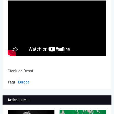
Gianluca Dessì
Tags:
Europa
Articoli simili