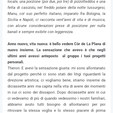
locale, una porzione (poi due, poi tre) di pizzotteddos e una
fetta di casizolu, nel freddo polare della notte lussurgesi,
Manu, col suo perfetto italiano, imparato fra Bologna, la
Sicilia e Napoli, ci racconta vent’anni di vita e di musica,
con alcune considerazioni prese di posizione per nulla
banali e sempre esibite con leggerezza.
Anno nuovo, vita nuova: è bello vedere Còr de La Plana di
nuovo insieme. La sensazione che avevo è che negli
ultimi anni avessi anteposto al gruppo i tuoi progetti
personali.
Theron: E avevi la sensazione giusta: mi sono allontanato
dal progetto perchè ci sono stati dei litigi riguardanti la
direzione artistica; ci vogliamo bene, stiamo insieme da
diciassette anni ma capita nella vita di avere dei momenti
in cui ci sono dei dissapori. Dopo diciassette anni in cui
ci vedevamo di più di quando vedessimo i nostri familiari,
abbiamo avuto tutti bisogno di allontanarci per poi
ritrovare la stessa voglia e lo stesso piacere di prima