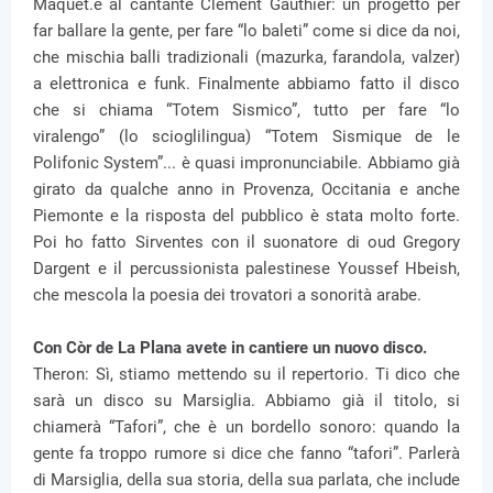
Maquet.e al cantante Clement Gauthier: un progetto per
far ballare la gente, per fare “lo baleti” come si dice da noi,
che mischia balli tradizionali (mazurka, farandola, valzer)
a elettronica e funk. Finalmente abbiamo fatto il disco
che si chiama “Totem Sismico”, tutto per fare “lo
viralengo” (lo scioglilingua) “Totem Sismique de le
Polifonic System”... è quasi impronunciabile. Abbiamo già
girato da qualche anno in Provenza, Occitania e anche
Piemonte e la risposta del pubblico è stata molto forte.
Poi ho fatto Sirventes con il suonatore di oud Gregory
Dargent e il percussionista palestinese Youssef Hbeish,
che mescola la poesia dei trovatori a sonorità arabe.
Con Còr de La Plana avete in cantiere un nuovo disco.
Theron: Sì, stiamo mettendo su il repertorio. Ti dico che
sarà un disco su Marsiglia. Abbiamo già il titolo, si
chiamerà “Tafori”, che è un bordello sonoro: quando la
gente fa troppo rumore si dice che fanno “tafori”. Parlerà
di Marsiglia, della sua storia, della sua parlata, che include