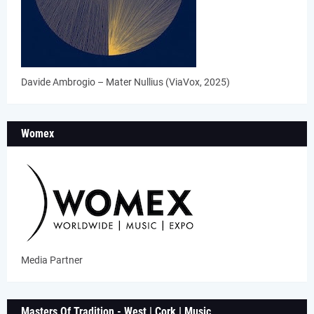
Davide Ambrogio – Mater Nullius (ViaVox, 2025)
Womex
Media Partner
Masters Of Tradition - West | Cork | Music