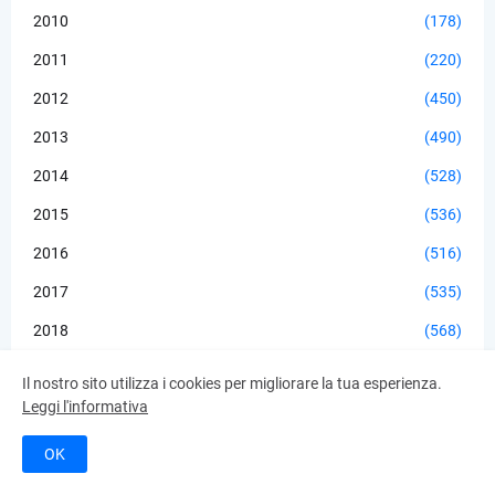
2010
(178)
2011
(220)
2012
(450)
2013
(490)
2014
(528)
2015
(536)
2016
(516)
2017
(535)
2018
(568)
2019
(557)
Il nostro sito utilizza i cookies per migliorare la tua esperienza.
Leggi l'informativa
2020
(506)
2021
(577)
OK
2022
(541)