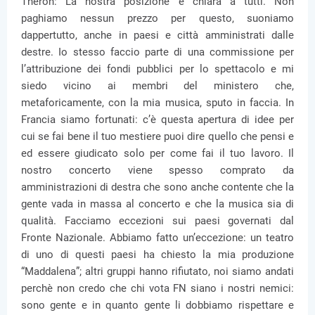
Theron: La nostra posizione è chiara a tutti. Non
paghiamo nessun prezzo per questo, suoniamo
dappertutto, anche in paesi e città amministrati dalle
destre. Io stesso faccio parte di una commissione per
l’attribuzione dei fondi pubblici per lo spettacolo e mi
siedo vicino ai membri del ministero che,
metaforicamente, con la mia musica, sputo in faccia. In
Francia siamo fortunati: c’è questa apertura di idee per
cui se fai bene il tuo mestiere puoi dire quello che pensi e
ed essere giudicato solo per come fai il tuo lavoro. Il
nostro concerto viene spesso comprato da
amministrazioni di destra che sono anche contente che la
gente vada in massa al concerto e che la musica sia di
qualità. Facciamo eccezioni sui paesi governati dal
Fronte Nazionale. Abbiamo fatto un’eccezione: un teatro
di uno di questi paesi ha chiesto la mia produzione
“Maddalena”; altri gruppi hanno rifiutato, noi siamo andati
perchè non credo che chi vota FN siano i nostri nemici:
sono gente e in quanto gente li dobbiamo rispettare e