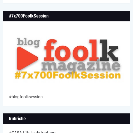
#7x700FoolkSession
#blogfoolksession
Rubriche
#CASA L’Italia da lontano