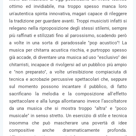
ottimo ed invidiabile, ma troppo spesso manca loro
un'autentica spinta innovativa, magari capace di rileggere
la tradizione per guardare avanti. Troppi musicisti infatti si
relegano nella riproposizione degli stessi stilemi, sempre
più raffinati e stilizzati fino al parossismo, scadendo però
a volte in una sorta di paradossale "pop acustico"! La
musica per chitarra acustica rischia, e purtroppo spesso
già accade, di diventare una musica ad uso "esclusivo" dei
chitarristi, incapace di rivolgersi ad un pubblico più ampio
e "non preparato", a volte un'esibizione compiaciuta di
tecnica e acrobazie percussive spettacolari che, seppure
sul momento possono incantare il pubblico, di fatto
sacrificano la melodia e la composizione all'effetto
spettacolare e alla lunga allontanano invece l’ascoltatore
da una musica che si mostra troppo "altra" e "poco
musicale" in senso stretto. Un esercizio di stile e tecnica
insomma che può mascherare una povertà di idee
compositive anche drammaticamente profonda.