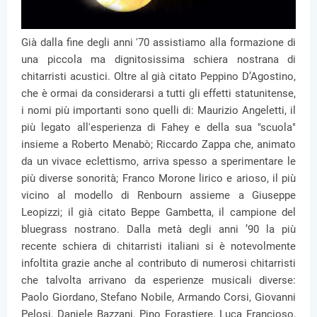
Già dalla fine degli anni '70 assistiamo alla formazione di
una piccola ma dignitosissima schiera nostrana di
chitarristi acustici. Oltre al già citato Peppino D’Agostino,
che è ormai da considerarsi a tutti gli effetti statunitense,
i nomi più importanti sono quelli di: Maurizio Angeletti, il
più legato all'esperienza di Fahey e della sua "scuola"
insieme a Roberto Menabò; Riccardo Zappa che, animato
da un vivace eclettismo, arriva spesso a sperimentare le
più diverse sonorità; Franco Morone lirico e arioso, il più
vicino al modello di Renbourn assieme a Giuseppe
Leopizzi; il già citato Beppe Gambetta, il campione del
bluegrass nostrano. Dalla metà degli anni ’90 la più
recente schiera di chitarristi italiani si è notevolmente
infoltita grazie anche al contributo di numerosi chitarristi
che talvolta arrivano da esperienze musicali diverse:
Paolo Giordano, Stefano Nobile, Armando Corsi, Giovanni
Pelosi, Daniele Bazzani, Pino Forastiere, Luca Francioso,