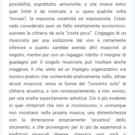
possibilità, soprattutto armoniche, e che invece entro
quei limiti è da ricercare, e si spera qualche volta
"trovare", la massima creatività ed espressività. Credo
vada considerato pure un fatto strettamente economico:
suonare la chitarra da sola “costa poco”. L’ingaggio di un
musicista per una esibizione dal vivo è certamente
inferiore a quanto sarebbe avendo altri musicisti al
seguito, mentre pur con un ingaggio ridotto il margine di
guadagno per il singolo musicista può risultare anche
maggiore, il che, unito ad un impegno organizzativo sia
tecnico-pratico che orchestrale praticamente nullo, attrae
alcuni musicisti verso la forma del “concerto solo” di
chitarra acustica, e non necessariamente, a mio avviso,
per una scelta squisitamente artistica. Ciò è più evidente
in quei chitarristi che non si riconoscono, o comunque
non mostrano nella propria musica, una dimestichezza
con la dimensione propriamente "acustica" dello
strumento, e che provengono per lo più da esperienze e
tradizioni musicali diverse, classica, jazz, rock o