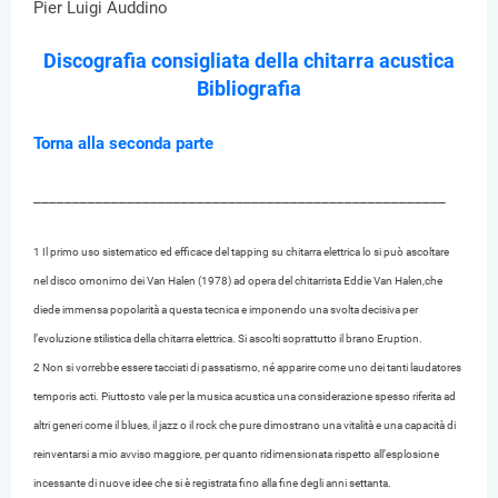
Pier Luigi Auddino
Discografia consigliata della chitarra acustica
Bibliografia
Torna alla seconda parte
_____________________________________________________
1 Il primo uso sistematico ed efficace del tapping su chitarra elettrica lo si può ascoltare
nel disco omonimo dei Van Halen (1978) ad opera del chitarrista Eddie Van Halen,che
diede immensa popolarità a questa tecnica e imponendo una svolta decisiva per
l’evoluzione stilistica della chitarra elettrica. Si ascolti soprattutto il brano Eruption.
2 Non si vorrebbe essere tacciati di passatismo, né apparire come uno dei tanti laudatores
temporis acti. Piuttosto vale per la musica acustica una considerazione spesso riferita ad
altri generi come il blues, il jazz o il rock che pure dimostrano una vitalità e una capacità di
reinventarsi a mio avviso maggiore, per quanto ridimensionata rispetto all’esplosione
incessante di nuove idee che si è registrata fino alla fine degli anni settanta.