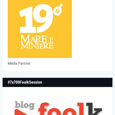
Media Partner
#7x700FoolkSession