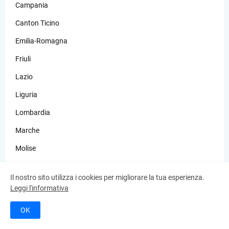
Campania
Canton Ticino
Emilia-Romagna
Friuli
Lazio
Liguria
Lombardia
Marche
Molise
Occitania
Il nostro sito utilizza i cookies per migliorare la tua esperienza.
Piemonte
Leggi l'informativa
Puglia
OK
Quattro Province