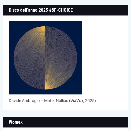
Disco dell'anno 2025 #BF-CHOICE
Davide Ambrogio – Mater Nullius (ViaVox, 2025)
Womex