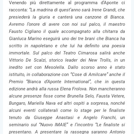
Venendo più direttamente al programma d’Aponte ci
racconta:
“La madrina di quest’anno sarà Irene Grandi, che
presiederà la giuria e canterà una canzone di Bianca.
Avremo l’onore di avere con noi sul palco, il maestro
Fausto Cigliano il quale accompagnato alla chitarra da
Gianluca Marino eseguirà uno dei tre brani che Bianca ha
scritto in napoletano e che lui ha definito una poesia
immortale. Sul palco del Teatro Cimarosa salirà anche
Vittorio De Scalzi, storico leader dei New Trolls, in un
inedito set con Mesolella. Dallo scorso anno è stato
istituito, in collaborazione con “Cose di Amilcare” anche il
Premio “Bianca d’Aponte International”, che in questa
edizione andrà alla russa Elena Frolova. Non mancheranno
alcune presenze fisse come Brunella Selo, Fausta Vetere,
Bungaro, Mariella Nava ed altri ospiti a sorpresa, nonché
alcuni eventi collaterali come lo stage per le finaliste
tenuto da Giuseppe Anastasi e Angelo Franchi, un
seminario sul “Nuovo IMAIE” e l’incontro “Le finaliste si
presentano. A presentare la rassegna saranno Antonio