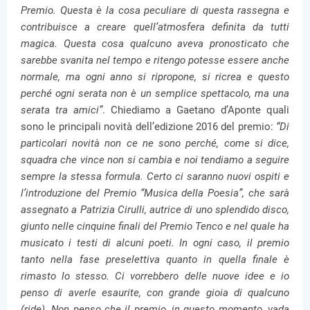
Premio. Questa è la cosa peculiare di questa rassegna e
contribuisce a creare quell’atmosfera definita da tutti
magica. Questa cosa qualcuno aveva pronosticato che
sarebbe svanita nel tempo e ritengo potesse essere anche
normale, ma ogni anno si ripropone, si ricrea e questo
perché ogni serata non è un semplice spettacolo, ma una
serata tra amici”
. Chiediamo a Gaetano d’Aponte quali
sono le principali novità dell’edizione 2016 del premio:
“Di
particolari novità non ce ne sono perché, come si dice,
squadra che vince non si cambia e noi tendiamo a seguire
sempre la stessa formula. Certo ci saranno nuovi ospiti e
l’introduzione del Premio “Musica della Poesia”, che sarà
assegnato a Patrizia Cirulli, autrice di uno splendido disco,
giunto nelle cinquine finali del Premio Tenco e nel quale ha
musicato i testi di alcuni poeti. In ogni caso, il premio
tanto nella fase preselettiva quanto in quella finale è
rimasto lo stesso. Ci vorrebbero delle nuove idee e io
penso di averle esaurite, con grande gioia di qualcuno
(ride). Non penso che il premio, in questo momento, vada