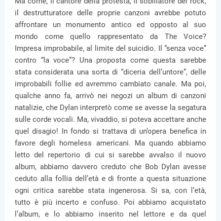
Ma come, il cantore della protesta, il sobillatore del rock,
il destrutturatore delle proprie canzoni avrebbe potuto
affrontare un monumento antico ed opposto al suo
mondo come quello rappresentato da The Voice?
Impresa improbabile, al limite del suicidio. Il “senza voce”
contro “la voce”? Una proposta come questa sarebbe
stata considerata una sorta di “diceria dell’untore”, delle
improbabili follie ed avremmo cambiato canale. Ma poi,
qualche anno fa, arrivò nei negozi un album di canzoni
natalizie, che Dylan interpretò come se avesse la segatura
sulle corde vocali. Ma, vivaddio, si poteva accettare anche
quel disagio! In fondo si trattava di un’opera benefica in
favore degli homeless americani. Ma quando abbiamo
letto del repertorio di cui si sarebbe avvalso il nuovo
album, abbiamo davvero creduto che Bob Dylan avesse
ceduto alla follia dell’età e di fronte a questa situazione
ogni critica sarebbe stata ingenerosa. Si sa, con l’età,
tutto è più incerto e confuso. Poi abbiamo acquistato
l’album, e lo abbiamo inserito nel lettore e da quel