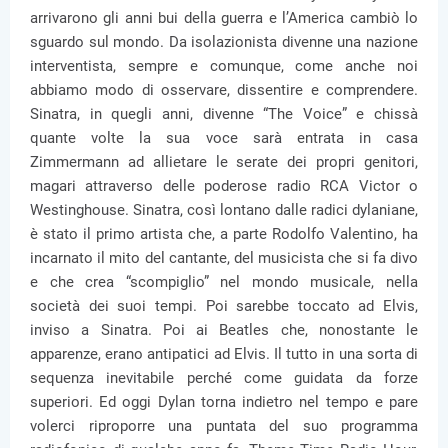
arrivarono gli anni bui della guerra e l’America cambiò lo
sguardo sul mondo. Da isolazionista divenne una nazione
interventista, sempre e comunque, come anche noi
abbiamo modo di osservare, dissentire e comprendere.
Sinatra, in quegli anni, divenne “The Voice” e chissà
quante volte la sua voce sarà entrata in casa
Zimmermann ad allietare le serate dei propri genitori,
magari attraverso delle poderose radio RCA Victor o
Westinghouse. Sinatra, così lontano dalle radici dylaniane,
è stato il primo artista che, a parte Rodolfo Valentino, ha
incarnato il mito del cantante, del musicista che si fa divo
e che crea “scompiglio” nel mondo musicale, nella
società dei suoi tempi. Poi sarebbe toccato ad Elvis,
inviso a Sinatra. Poi ai Beatles che, nonostante le
apparenze, erano antipatici ad Elvis. Il tutto in una sorta di
sequenza inevitabile perché come guidata da forze
superiori. Ed oggi Dylan torna indietro nel tempo e pare
volerci riproporre una puntata del suo programma