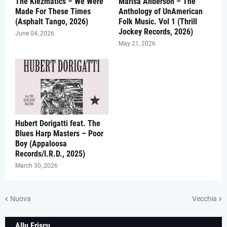
The Klezmatics – We Were
Marisa Anderson – The
Made For These Times
Anthology of UnAmerican
(Asphalt Tango, 2026)
Folk Music. Vol 1 (Thrill
Jockey Records, 2026)
June 04, 2026
May 21, 2026
Hubert Dorigatti feat. The
Blues Harp Masters – Poor
Boy (Appaloosa
Records/I.R.D., 2025)
March 30, 2026
Nuova
Vecchia
Allu Friscu