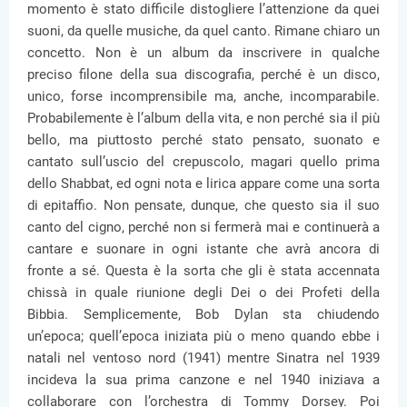
momento è stato difficile distogliere l’attenzione da quei
suoni, da quelle musiche, da quel canto. Rimane chiaro un
concetto. Non è un album da inscrivere in qualche
preciso filone della sua discografia, perché è un disco,
unico, forse incomprensibile ma, anche, incomparabile.
Probabilemente è l’album della vita, e non perché sia il più
bello, ma piuttosto perché stato pensato, suonato e
cantato sull’uscio del crepuscolo, magari quello prima
dello Shabbat, ed ogni nota e lirica appare come una sorta
di epitaffio. Non pensate, dunque, che questo sia il suo
canto del cigno, perché non si fermerà mai e continuerà a
cantare e suonare in ogni istante che avrà ancora di
fronte a sé. Questa è la sorta che gli è stata accennata
chissà in quale riunione degli Dei o dei Profeti della
Bibbia. Semplicemente, Bob Dylan sta chiudendo
un’epoca; quell’epoca iniziata più o meno quando ebbe i
natali nel ventoso nord (1941) mentre Sinatra nel 1939
incideva la sua prima canzone e nel 1940 iniziava a
collaborare con l’orchestra di Tommy Dorsey. Poi