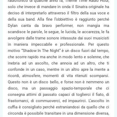
radiofonico di qualche anno fa, Theme Time Radio Hour,
solo che invece di mandare in onda il Sinatra originale ha
deciso di interpretarlo attraverso il filtro della sua voce e
della sua band. Alla fine l’obbiettivo è raggiunto perché
Dylan canta da bravo performer, non mangia ma
scandisce le parole, le segue, le lucida, le accarezza, le fa
avvolgere dalle trame sonore intessute dai suoi musicisti
in maniera impeccabile e professionale. Per questo
motivo “Shadow In The Night” è un disco fuori dal tempo,
che scorre rapido ma anche in modo lento e solenne, che
inebria ad un ascolto, che annoia ad un altro, che ti
confonde in un caso, mentre in un altro apre la mente a
ricordi, atmosfere, momenti di vita ritenuti scomparsi.
Questo non è un disco bello, e forse non è nemmeno un
disco, ma un passaggio spazio-temporale che ci
consegna attimi di passato capaci di toglierci il fiato, di
frastornarci, di commuoverci, ed impaurirci. L’ascolto in
cuffia è consigliato perché estraniandosi da quello che ci
circonda è possibile transitare in una dimensione diversa,