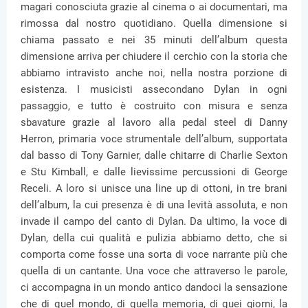
magari conosciuta grazie al cinema o ai documentari, ma
rimossa dal nostro quotidiano. Quella dimensione si
chiama passato e nei 35 minuti dell’album questa
dimensione arriva per chiudere il cerchio con la storia che
abbiamo intravisto anche noi, nella nostra porzione di
esistenza. I musicisti assecondano Dylan in ogni
passaggio, e tutto è costruito con misura e senza
sbavature grazie al lavoro alla pedal steel di Danny
Herron, primaria voce strumentale dell’album, supportata
dal basso di Tony Garnier, dalle chitarre di Charlie Sexton
e Stu Kimball, e dalle lievissime percussioni di George
Receli. A loro si unisce una line up di ottoni, in tre brani
dell’album, la cui presenza è di una levità assoluta, e non
invade il campo del canto di Dylan. Da ultimo, la voce di
Dylan, della cui qualità e pulizia abbiamo detto, che si
comporta come fosse una sorta di voce narrante più che
quella di un cantante. Una voce che attraverso le parole,
ci accompagna in un mondo antico dandoci la sensazione
che di quel mondo, di quella memoria, di quei giorni, la