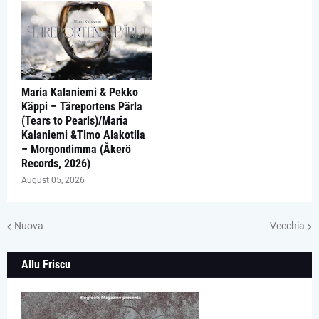
Maria Kalaniemi & Pekko
Käppi – Täreportens Pärla
(Tears to Pearls)/Maria
Kalaniemi &Timo Alakotila
– Morgondimma (Åkerö
Records, 2026)
August 05, 2026
Nuova
Vecchia
Allu Friscu