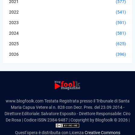
2021
(577)
2022
(541)
2023
(591)
2024
(581)
2025
(625)
2026
(396)
www.blogfoolk.com Testata Registrata presso il Tribunale di Santa
Maria Capua Vetere al n. 828 con Decr. Pres. del 23.09.2014 -
Direttore Editoriale: Salvatore Esposito - Direttore Responsabile: Ciro
De Rosa | Codice ISSN 2384-9487 | Copyright by Blogfoolk © 2026 |
Quest'opera è distribuita con Licenza
Creative Commons