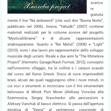
scarica
re
gratuita
mente il live “Na dobranich” (che vuol dire “Buona Notte”,
pubblicato nel 2006). Invece, “Yahudki” (2007) contiene
materiali realizzati per le colonne sonore del progetto
“MysticalUkraine” e di alcune rappresentazioni
shakespeariane. Quanto a “Na Mehzi” (2008) e “Light”
(2010), sono i due lavori più rappresentativi dello sviluppo
musicale degli ucraini. Risale a due anni fa “The Khmeleva
Project” (Hermetic Garage/Nash Format, 2012), concepito
nell’omonimo villaggio, tra le colline e i canyon scavati
dal corso del fiume Dnestr. Disco di nove imprevedibili
brani, alcuni dei quali raggiungono oltre i nove minuti, in
cui voci e strumenti si incrociano con il trio strumentale
belorusso di Minsk Port Mone (Aleksey Vorsoba alla
fisarmonica, Sergey Kravchenko alle percussioni e
Aleksey Vanchuk al basso elettrico. Si passa dall’apertura
iterativa di “Kpyny” al vertiginoso crescendo di