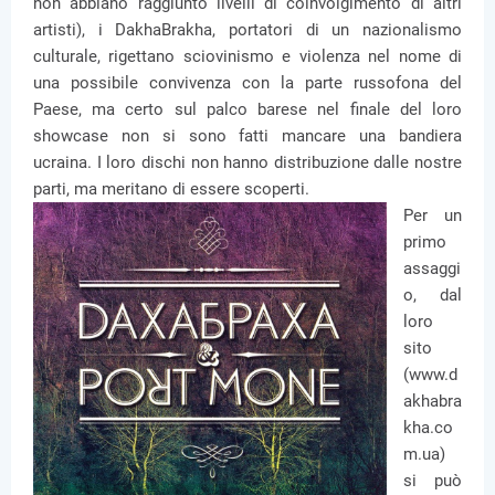
non abbiano raggiunto livelli di coinvolgimento di altri
artisti), i DakhaBrakha, portatori di un nazionalismo
culturale, rigettano sciovinismo e violenza nel nome di
una possibile convivenza con la parte russofona del
Paese, ma certo sul palco barese nel finale del loro
showcase non si sono fatti mancare una bandiera
ucraina. I loro dischi non hanno distribuzione dalle nostre
parti, ma meritano di essere scoperti.
Per un
primo
assaggi
o, dal
loro
sito
(www.d
akhabra
kha.co
m.ua)
si può