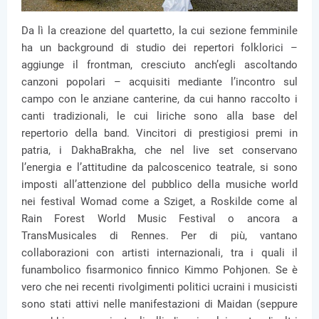
Da lì la creazione del quartetto, la cui sezione femminile
ha un background di studio dei repertori folklorici –
aggiunge il frontman, cresciuto anch’egli ascoltando
canzoni popolari – acquisiti mediante l’incontro sul
campo con le anziane canterine, da cui hanno raccolto i
canti tradizionali, le cui liriche sono alla base del
repertorio della band. Vincitori di prestigiosi premi in
patria, i DakhaBrakha, che nel live set conservano
l’energia e l’attitudine da palcoscenico teatrale, si sono
imposti all’attenzione del pubblico della musiche world
nei festival Womad come a Sziget, a Roskilde come al
Rain Forest World Music Festival o ancora a
TransMusicales di Rennes. Per di più, vantano
collaborazioni con artisti internazionali, tra i quali il
funambolico fisarmonico finnico Kimmo Pohjonen. Se è
vero che nei recenti rivolgimenti politici ucraini i musicisti
sono stati attivi nelle manifestazioni di Maidan (seppure