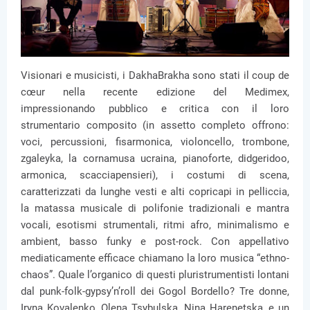
Visionari e musicisti, i DakhaBrakha sono stati il coup de
cœur nella recente edizione del Medimex,
impressionando pubblico e critica con il loro
strumentario composito (in assetto completo offrono:
voci, percussioni, fisarmonica, violoncello, trombone,
zgaleyka, la cornamusa ucraina, pianoforte, didgeridoo,
armonica, scacciapensieri), i costumi di scena,
caratterizzati da lunghe vesti e alti copricapi in pelliccia,
la matassa musicale di polifonie tradizionali e mantra
vocali, esotismi strumentali, ritmi afro, minimalismo e
ambient, basso funky e post-rock. Con appellativo
mediaticamente efficace chiamano la loro musica “ethno-
chaos”. Quale l’organico di questi pluristrumentisti lontani
dal punk-folk-gypsy’n’roll dei Gogol Bordello? Tre donne,
Iryna Kovalenko, Olena Tsybulska, Nina Harenetska, e un